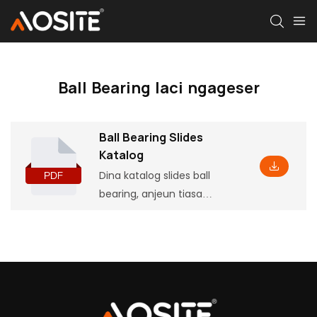
Ball Bearing laci ngageser
Ball Bearing Slides
Katalog
Dina katalog slides ball
bearing, anjeun tiasa
mendakan inpormasi
produk dasar, kalebet
sababaraha parameter
sareng fitur, ogé dimensi
instalasi anu cocog, anu
bakal ngabantosan anjeun