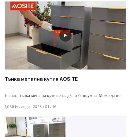
пространство.
Тънка метална кутия AOSITE
Нашата тънка метална кутия е гладка и безшумна. Може да носи
40 кг супер динамично натоварване и 80 000 теста за отваряне
1,035
Изгледи
2023
01
16
и затваряне. Висока якост на периферните найлонови ролкови
амортисьори гарантира, че чекмеджето е все още стабилно и
гладко при пълно натоварване. Освен това неговият монтаж и
демонтаж са много прости, удобни и практични.