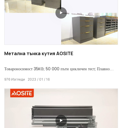
Метална тънка кутия AOSITE
Товароносимост 35KG; 50 000 пъти цикличен тест; Плавно
натискане и дърпане, тихо затваряне; Бърз монтаж и лесен
976
Изгледи
2023
01
16
демонтаж.