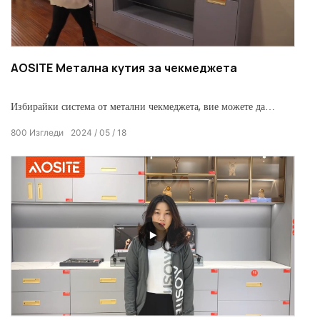
4. Високоякостна прегръщаща найлонова ролка: чекмеджето
може да остане стабилно дори ако е претоварено
AOSITE Метална кутия за чекмеджета
Избирайки система от метални чекмеджета, вие можете да
придадете на дизайна на мебелите си изискан и съвременен
800
Изгледи
2024
05
18
щрих, придавайки му отличителен и стилен външен вид