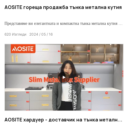
AOSITE гореща продажба тънка метална кутия
Представяме ви елегантната и компактна тънка метална кутия -
идеалното решение за съхранение на всички ваши дребни вещи.
620
Изгледи
2024
05
16
Със своята издръжлива метална конструкция и тънък дизайн,
той лесно се вписва във всяко пространство. Поддържайте
вашите аксесоари, бижута или канцеларски материали
организирани и лесно достъпни с тънката метална кутия
AOSITE хардуер - доставчик на тънка метална
кутия