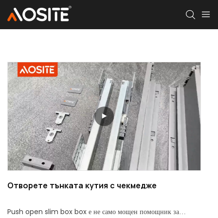
Отворете тънката кутия с чекмедже
Push open slim box box е не само мощен помощник за