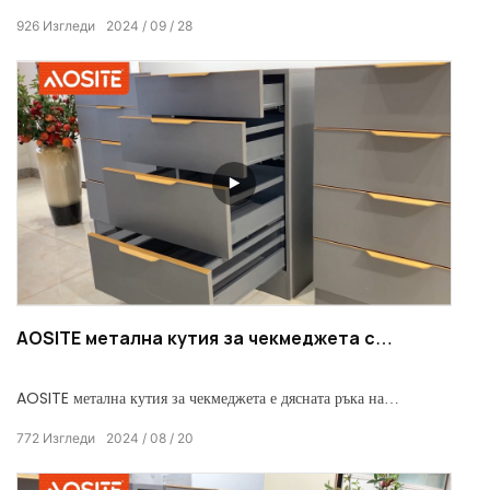
домашно съхранение, но и изискан избор за подобряване на
926
Изгледи
2024
09
28
качеството на живот. Той създава красиво и практично домашно
пространство за вас със своя ултратънък дизайн, удобна работа,
супер издръжливост и разнообразни режими на инсталиране.
AOSITE метална кутия за чекмеджета с
квадратна лента (HUP11/UP22/UP33/UP44)
AOSITE метална кутия за чекмеджета е дясната ръка на
мебелните чекмеджета. С отличното си омекотяване и елегантен
772
Изгледи
2024
08
20
дизайн, той защитава всяко ваше чекмедже и прави живота по-
подреден и красив.