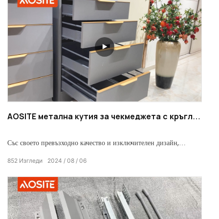
AOSITE метална кутия за чекмеджета с кръгла
лента (HUP11 / UP55 / UP66 / UP77)
Със своето превъзходно качество и изключителен дизайн,
металната кутия за чекмеджета AOSITE добавя незаменима нотка
852
Изгледи
2024
08
06
на елегантност към вашето жилищно пространство.