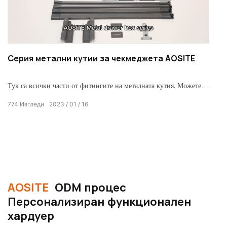
Серия метални кутии за чекмеджета AOSITE
Тук са всички части от фитингите на металната кутия. Можете
да изберете два вида пръчки: кръгла и квадратна. Плъзгач за
774
Изгледи
2023
01
16
чекмедже с 3D регулиране. Всеки от тях има 4 вида височина за
избор: 84 mm/135 mm/167 mm/199 mm 45 KG
товароподемност с най-малко над 50 000 пъти отворен-
затворен тест. С Перфектна изработка, луксозен и красив
външен вид.
AOSITE
ODM процес
Персонализиран функционален
хардуер