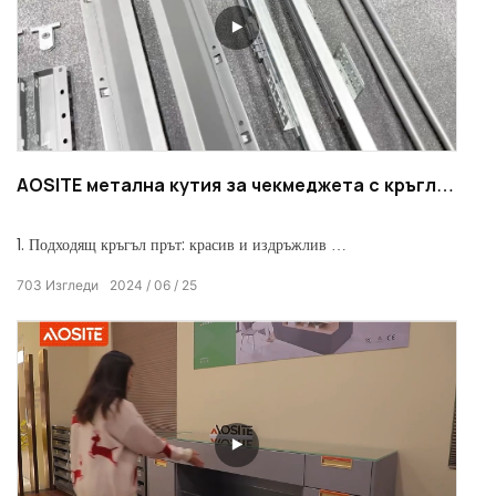
AOSITE метална кутия за чекмеджета с кръгла
лента
1. Подходящ кръгъл прът: красив и издръжлив
703
Изгледи
2024
06
25
2. Дизайн без дръжки: прост и красив външен вид
3. Двуизмерна настройка: разглобяване с един бутон, удобна
настройка