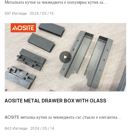
Металната кутия за чекмеджета е популярна кутия за
чекмеджета, използвана в производството на мебели. Изработен
597
Изгледи
2024
05
15
от стомана, алуминий или пластмаса, той е известен със своята
надеждност, плавно отваряне и затваряне и безшумна работа.
AOSITE METAL DRAWER BOX WITH GLASS
AOSITE метална кутия за чекмеджета със стъкло е елегантна
кутия за чекмеджета, която добавя елегантност към луксозния
843
Изгледи
2024
05
14
начин на живот. Неговият семпъл стил допълва всяко