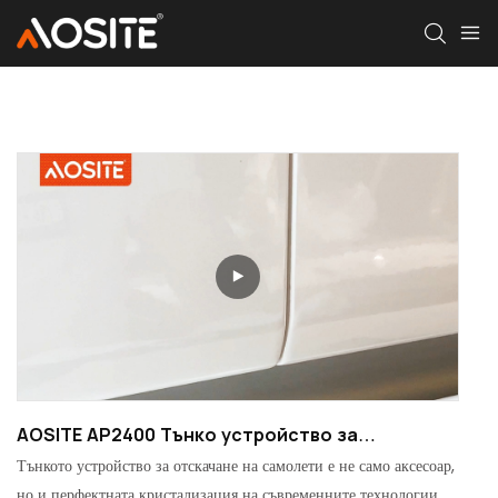
AOSITE AP2400 Тънко устройство за
отскачане на самолети
Тънкото устройство за отскачане на самолети е не само аксесоар,
но и перфектната кристализация на съвременните технологии и