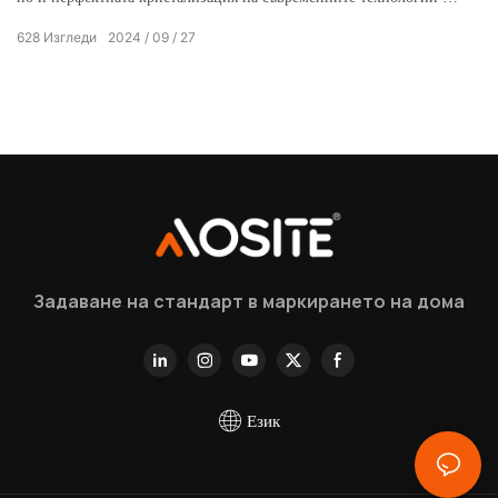
интелигентния дизайн, специално пригодено за вас, които се
628
Изгледи
2024
09
27
стремите към отлично качество.
Задаване на стандарт в маркирането на дома
Език