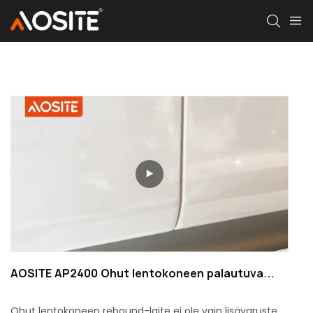
AOSITE AP2400 Ohut lentokoneen palautuva
laite
Ohut lentokoneen rebound-laite ei ole vain lisävaruste,