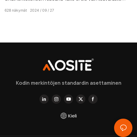
vaan myös täydellinen kiteytys modernista
628
näkymät
2024
09
27
teknologiasta ja älykkäästä suunnittelusta, joka on
räätälöity erityisesti sinulle, joka tavoittelee erinomaista
laatua.
Kodin merkintöjen standardin asettaminen
Kieli