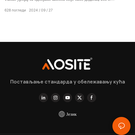
савршена кристализација модерне технологије и интелигентног
628
погледи
2024
09
27
дизајна, посебно скројена за вас који тежите врхунском
квалитету.
Постављање стандарда у обележавању кућа
Језик