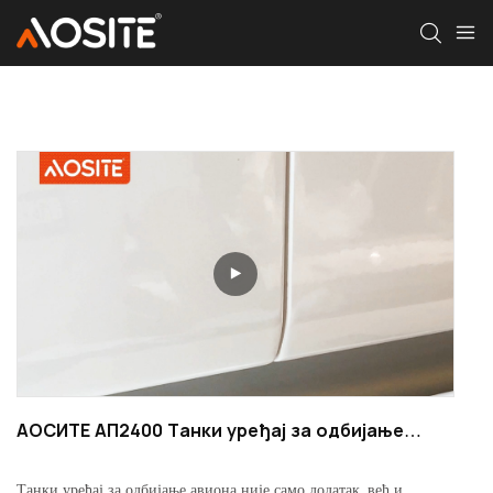
АОСИТЕ АП2400 Танки уређај за одбијање
авиона
Танки уређај за одбијање авиона није само додатак, већ и