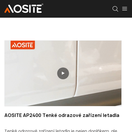
AOSITE AP2400 Tenké odrazové zařízení letadla
Tenké odrazové zařízení letadla je nejen doplňkem, ale