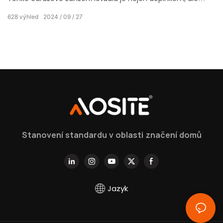
také dokonalou krystalizací moderní technologie a
628
výhled
2024
09
27
inteligentního designu, speciálně šitého na míru pro vás,
kteří toužíte po vynikající kvalitě.
Stanovení standardu v oblasti značení domů
Jazyk