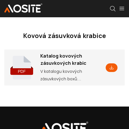
Kovová zásuvková krabice
Katalog kovových
zásuvkových krabic
V katalogu kovových
zásuvkových boxů
naleznete základní
informace o produktu
včetně některých
parametrů a vlastností a
také odpovídající instalační
rozměry, které vám