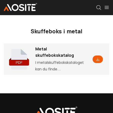
Skuffeboks i metal
Metal
skuffebokskatalog
I metalskuffebokskataloget
kan du finde
grundlæggende
produktinformation,
herunder nogle parametre
og funktioner, samt
tilsvarende monteringsmål,
som vil hjælpe dig med at