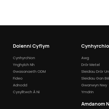
Dolenni Cyflym
Cynhyrchi
Cynhyrchion
Awg
Ynghylch Nh
Drôr Metel
Gwasanaeth ODM
Sleidiau Drôr 
Fideo
Sleidiau Gan Bê
Adnodd
Gwanwyn Nwy
Cysylltwch Â Ni
Ymdrin
Amdanom N