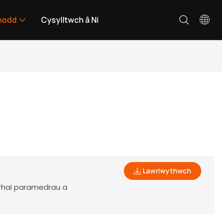
nodd
Cysylltwch â Ni
Lawrlwythwch
 rhai paramedrau a