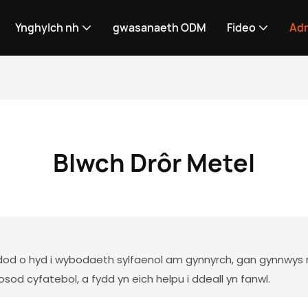
Ynghylch nh
gwasanaeth ODM
Fideo
Ad
Blwch Drôr Metel
ddod o hyd i wybodaeth sylfaenol am gynnyrch, gan gynnwys
od cyfatebol, a fydd yn eich helpu i ddeall yn fanwl.