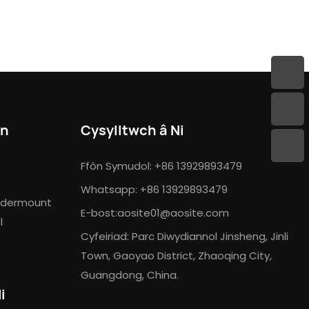
on
Cysylltwch â Ni
Ffôn Symudol: +86 13929893479
Whatsapp: +86 13929893479
Undermount
E-bost:
aosite01@aosite.com
l
Cyfeiriad: Parc Diwydiannol Jinsheng, Jinli
Town, Gaoyao District, Zhaoqing City,
Guangdong, China.
i