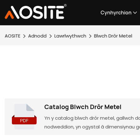
Cynhyrchion
AOSITE
Adnodd
Lawrlwythwch
Blwch Drôr Metel
Catalog Blwch Drôr Metel
Yn y catalog blwch drôr metel, gallwch 
nodweddion, yn ogystal â dimensiynau gos