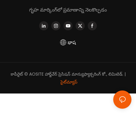
గృహ మార్కింగ్‌లో ప్రమాణాన్ని నెలకొల్పడం
భాష
కాపీరైట్ © AOSITE హార్డ్‌వేర్ ప్రెసిషన్ మాన్యుఫ్యాక్చరింగ్ కో., లిమిటెడ్. |
సైట్‌మ్యాప్