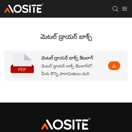
మెటల్ డ్రాయర్ బాక్స్
మెటల్ డ్రాయర్ బాక్స్ కేటలాగ్
మెటల్ డ్రాయర్ బాక్స్ కేటలాగ్‌లో,
మీరు కొన్ని పారామితులు మరియు
లక్షణాలతో పాటు సంబంధిత
ఇన్‌స్టాలేషన్ కొలతలతో సహా
ప్రాథమిక ఉత్పత్తి సమాచారాన్ని
కనుగొనవచ్చు, ఇది మీకు లోతుగా
అర్థం చేసుకోవడంలో
సహాయపడుతుంది