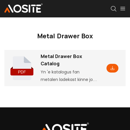
Metal Drawer Box
Metal Drawer Box
Catalog
Yn 'e katalogus fan
metalen ladekast kinne jo
basisproduktynformaasje
fine, ynklusyf guon
parameters en funksjes,
lykas oerienkommende
ynstallaasjedimensjes, dy't
jo sille helpe it yn' e djipte te