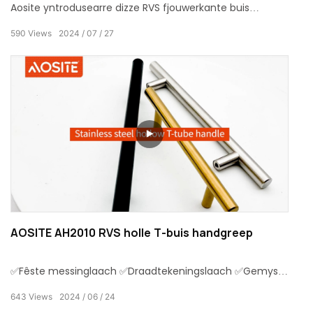
Aosite yntrodusearre dizze RVS fjouwerkante buis
welding handgreep, dy't kombinearret duorsumens en
590
Views
2024
07
27
moade beauty.This RVS fjouwerkante buis welding
handgreep wurdt in soad brûkt yn meubels en spilet in
wichtige rol yn it ferbetterjen fan de totale tekstuer fan
meubels accessoires.
AOSITE AH2010 RVS holle T-buis handgreep
✅Fêste messinglaach ✅Draadtekeningslaach ✅Gemysk
gepolijst laach ✅ Hege temperatuer dichtende
643
Views
2024
06
24
glazuurlaach ✅Beskermende lak