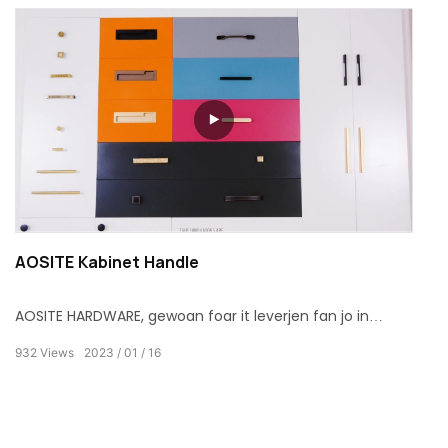
AOSITE Kabinet Handle
AOSITE HARDWARE, gewoan foar it leverjen fan jo in
stabile hûs. Ferskillende soarten ljochte lúkse styl
932
Views
2023
01
16
meubelshandgreep en kabinethandgreep & knop,
metaal materiaal fan sink alloy en messing foar jo
ferskillende kieze. Nim no asjebleaft jo tiid om te sjen
hoe't jo in handgreep kinne ynstallearje. Maklik te