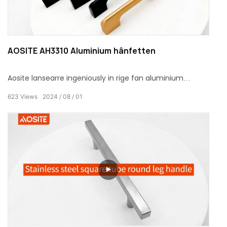
AOSITE AH3310 Aluminium hânfetten
Aosite lansearre ingeniously in rige fan aluminium
hânfetten mei moderne en simpel design konsept,
623
Views
2024
08
01
kombinearjen multi-color opsjes en treflike materialen.