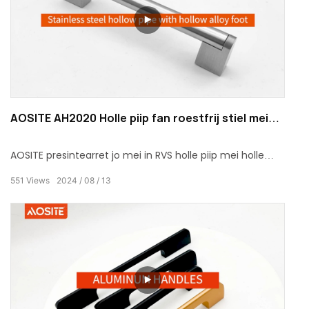
AOSITE AH2020 Holle piip fan roestfrij stiel mei
holle legere foet
AOSITE presintearret jo mei in RVS holle piip mei holle
alloy foet, dy't kombinearret duorsumens en estetyske
551
Views
2024
08
13
design.