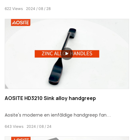
dy't ynnovatyf oksidaasjeproses kombineart om jo in
622
Views
2024
08
28
ungewoane ûnderfining te bringen.
AOSITE HD3210 Sink alloy handgreep
Aosite's moderne en ienfâldige handgreep fan
sinklegering foeget net allinich elegânsje ta oan jo hûs,
643
Views
2024
08
24
mar is ek bekend om syn superieure kwaliteit.