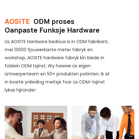
ynstallearjen, bewarje jo tiid, genietsje fan it libben.
AOSITE
ODM proses
Oanpaste Funksje Hardware
Us AOSITE Hardware bedriuw is in ODM fabrikant,
mei 13000 fjouwerkante meter fabryk en
workshop, AOSITE hardware fabryk kin biede in
folslein ODM tsjinst; Wy hawwe ús eigen
ûntwerperteam en 50+ produkten patinten; Ik sil
in koarte ynlieding meitsje foar ús ODM-tsjinst
lykas hjirûnder: