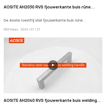
AOSITE AH2030 RVS fjouwerkante buis rûne
skonkhandgreep
De Aosite roestfrij stiel fjouwerkante buis rûne
skonkhandgreep is net allinich in meubelhardware-
659
Views
2024
07
27
accessoire, mar ek in brêge dy't ienfâld en lúkse ferbynt.
Mei syn unike ûntwerp, útsûnderlike kwaliteit en ferskate
opsjes sil it in ungewoane fisuele ynfloed en tactile wille
oan jo romte bringe.
AOSITE AH2040 RVS fjouwerkante buis welding
handgreep