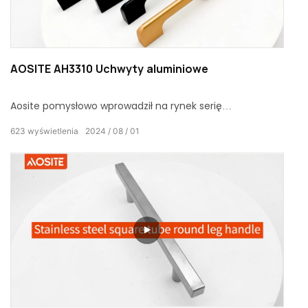
AOSITE AH3310 Uchwyty aluminiowe
Aosite pomysłowo wprowadził na rynek serię
aluminiowych klamek o nowoczesnej i prostej koncepcji
623
wyświetlenia
2024
08
01
konstrukcyjnej, łączącej wielokolorowe opcje i doskonałe
materiały.