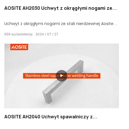
AOSITE AH2030 Uchwyt z okrągłymi nogami ze
stali nierdzewnej, z kwadratowej rurki
Uchwyt z okrągłymi nogami ze stali nierdzewnej Aosite
ze stali nierdzewnej to nie tylko dodatek do okuć
659
wyświetlenia
2024
07
27
meblowych, ale także pomost łączący prostotę i luksus.
Dzięki unikalnemu projektowi, wyjątkowej jakości i
różnorodnym opcjom wniesie do Twojej przestrzeni
niespotykany dotąd efekt wizualny i przyjemność
dotykową.
AOSITE AH2040 Uchwyt spawalniczy z
kwadratowej rury ze stali nierdzewnej