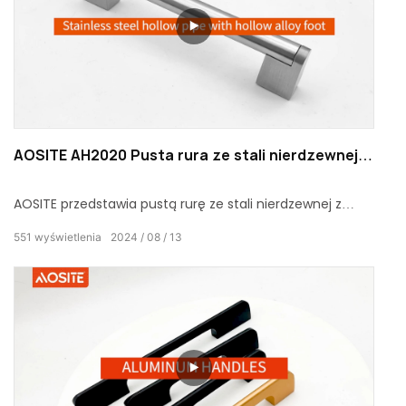
AOSITE AH2020 Pusta rura ze stali nierdzewnej z
pustą stopą ze stopu
AOSITE przedstawia pustą rurę ze stali nierdzewnej z
pustą stopą ze stopu, która łączy w sobie trwałość i
551
wyświetlenia
2024
08
13
estetyczny wygląd.