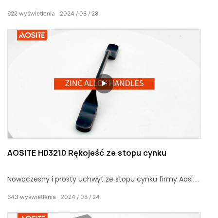
który łączy innowacyjny proces utleniania, aby zapewnić
622
wyświetlenia
2024
08
28
niespotykane dotąd wrażenia.
AOSITE HD3210 Rękojeść ze stopu cynku
Nowoczesny i prosty uchwyt ze stopu cynku firmy Aosite
nie tylko dodaje elegancji Twojemu domowi, ale jest
643
wyświetlenia
2024
08
24
również znany ze swojej najwyższej jakości.