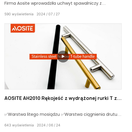
Firma Aosite wprowadziła uchwyt spawalniczy z
kwadratowej rury ze stali nierdzewnej, który łączy w sobie
590
wyświetlenia
2024
07
27
trwałość i piękno mody. Ten uchwyt spawalniczy z
kwadratowej rury ze stali nierdzewnej jest szeroko
stosowany w meblach i odgrywa ważną rolę w poprawie
ogólnej tekstury akcesoriów meblowych.
AOSITE AH2010 Rękojeść z wydrążonej rurki T ze
stali nierdzewnej
✅Warstwa litego mosiądzu ✅Warstwa ciągnienia drutu
✅Warstwa polerowana chemicznie ✅Warstwa
643
wyświetlenia
2024
06
24
uszczelniająca w wysokiej temperaturze ✅Warstwa