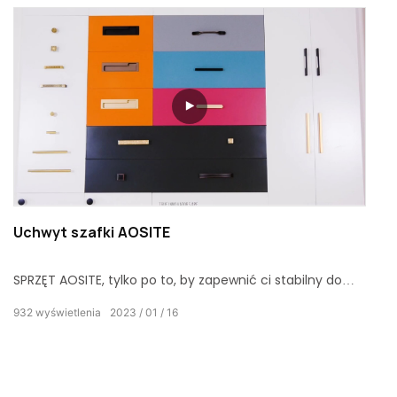
ochronna lakieru
Uchwyt szafki AOSITE
SPRZĘT AOSITE, tylko po to, by zapewnić ci stabilny dom.
Różne rodzaje lekkich luksusowych uchwytów
932
wyświetlenia
2023
01
16
meblowych i uchwytów do szafek & pokrętło, materiał
metalowy ze stopu cynku i mosiądzu do innego wyboru.
Teraz nie spiesz się, aby zobaczyć, jak zainstalować
uchwyt. Łatwy w instalacji, oszczędzaj czas, ciesz się