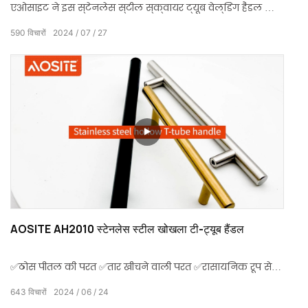
एओसाइट ने इस स्टेनलेस स्टील स्क्वायर ट्यूब वेल्डिंग हैंडल को
पेश किया, जो स्थायित्व और फैशन सुंदरता को जोड़ता है। यह
590
विचारों
2024
07
27
स्टेनलेस स्टील स्क्वायर ट्यूब वेल्डिंग हैंडल व्यापक रूप से
फर्नीचर में उपयोग किया जाता है और फर्नीचर सहायक उपकरण की
समग्र बनावट में सुधार करने में महत्वपूर्ण भूमिका निभाता है।
AOSITE AH2010 स्टेनलेस स्टील खोखला टी-ट्यूब हैंडल
✅ठोस पीतल की परत ✅तार खींचने वाली परत ✅रासायनिक रूप से
पॉलिश की गई परत ✅उच्च तापमान सीलिंग शीशे की परत ✅लाह
643
विचारों
2024
06
24
सुरक्षात्मक परत