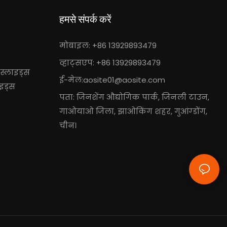
हमसे संपर्क करें
मोबाइल: +86 13929893479
व्हाट्सएप: +86 13929893479
स्लाइड्स
ई-मेल:
aosite01@aosite.com
ाइड्स
पता: जिनशेंग औद्योगिक पार्क, जिनली टाउन,
गाओयाओ जिला, झाओकिंग शहर, गुआंग्डोंग,
चीन।