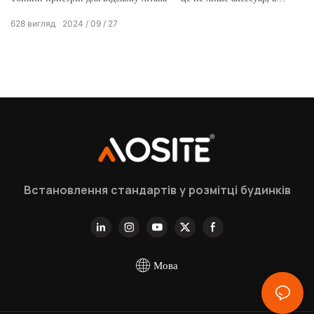
й ідеальне втілення сучасних технологій та інтелектуального
628
вигляд
2024
09
27
дизайну, спеціально створене для вас, хто прагне до відмінної
якості.
Встановлення стандартів у розмітці будинків
Мова