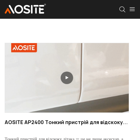
AOSITE AP2400 Тонкий пристрій для відскоку
літака
Тонкий пристрій для відскоку літака — це не лише аксесуар, але