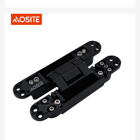
солі&випробування розпиленням *50 000 разів відкриття та
закриття *Місячна виробнича потужність 600 0000 шт. *4-6
секунд м’якого закриття Детальний дисплей a. Якісна сталь
Вибір холоднокатаної сталі, чотиришаровий процес
гальванічного покриття, суперіржавість b