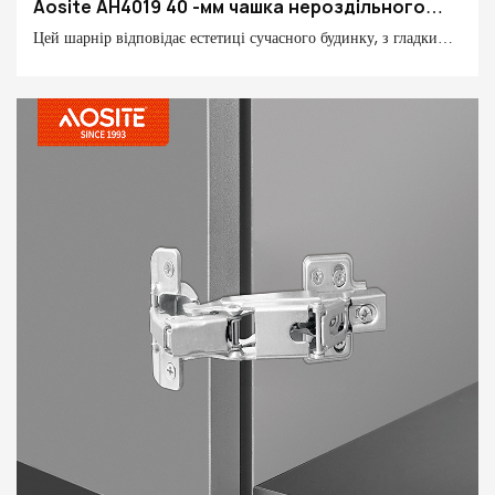
Aosite AH4019 40 -мм чашка нероздільного
гідравлічного демпфування шарніра
Цей шарнір відповідає естетиці сучасного будинку, з гладкими
лініями, високоточною майстерністю та мовчазною подушкою,
роблячи кожну якість відкриття та закриття високої якості