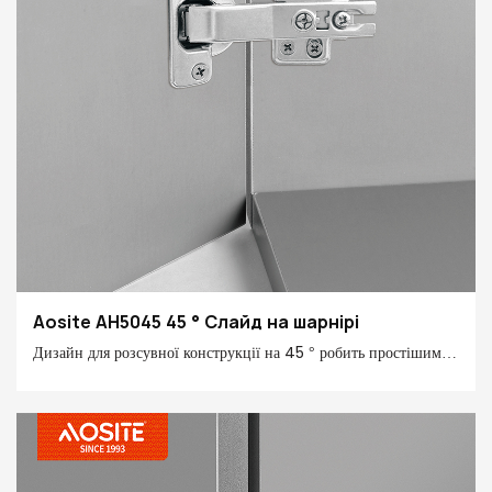
Aosite AH5045 45 ° Слайд на шарнірі
Дизайн для розсувної конструкції на 45 ° робить простішим
відкриттям та закриттям дверей шафи та встановленням більш
зручним, а покриття, захищеного від іржі, забезпечує
довгострокову довговічність. Виберіть цей шарнір, щоб
зробити операцію дверей шафи більш плавним та домашнім