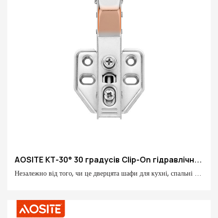
AOSITE KT-30° 30 градусів Clip-On гідравлічна
демпферна петля
Незалежно від того, чи це дверцята шафи для кухні, спальні чи
кабінету, петля AOSITE, як ключовий компонент, що з’єднує
дверцята шафи, забезпечує вам зручність і безпеку завдяки
своїй чудовій продуктивності.