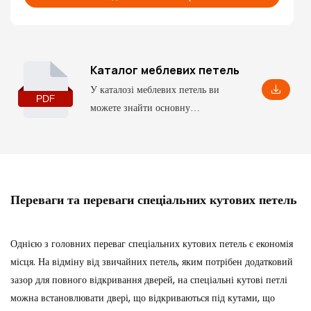
Каталог меблевих петель
У каталозі меблевих петель ви
можете знайти основну
інформацію про продукт,
включаючи деякі параметри та
особливості, а також відповідні
монтажні розміри, які допоможуть
вам глибше зрозуміти це
Переваги та переваги спеціальних кутових петель
Однією з головних переваг спеціальних кутових петель є економія
місця. На відміну від звичайних петель, яким потрібен додатковий
зазор для повного відкривання дверей, на спеціальні кутові петлі
можна встановлювати двері, що відкриваються під кутами, що