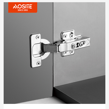
установку, роблячи двері шафи відкритими та закриваються
більш плавно та забезпечують більш комфортний домашній
досвід