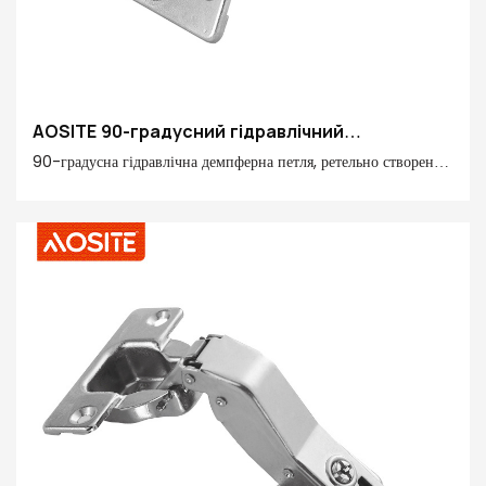
AOSITE 90-градусний гідравлічний
амортизуючий шарнір
90-градусна гідравлічна демпферна петля, ретельно створена
AOSITE Hardware, виглядає маленькою, але вона містить
потужні функції, які приносять вам неймовірні враження від
роботи з меблями.