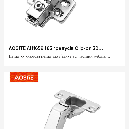
AOSITE AH1659 165 градусів Clip-on 3D
Регульована гідравлічна амортизаційна
Петля, як ключова петля, що з'єднує всі частини меблів,
петля
безпосередньо пов'язана з досвідом використання та життям.
Ця петля AOSITE Hardware відкриває для вас нову главу в
домі з відмінною якістю, так що кожне відкриття та закриття в
житті стає свідком якісного задоволення