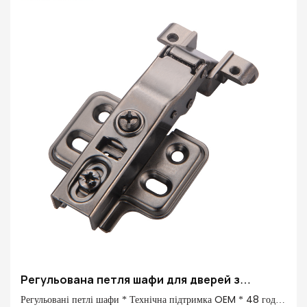
Регульована петля шафи для дверей з
алюмінієвої рами
Регульовані петлі шафи * Технічна підтримка OEM * 48 годин