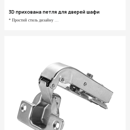
3D прихована петля для дверей шафи
* Простий стиль дизайну
* Прихований і красивий
* Щомісячна виробнича потужність 100 000 шт
* Тривимірне регулювання
* Супер вантажопідйомність 40/80 кг