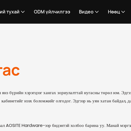
ий тухай
ODM үйлчилгээ
Видео
Нөөц
гас
 янз бүрийн хэрэгцээг хангах зориулалттай нугасны төрөл юм. Эдгээ
 кабинетийг нээх боломжийг олгодог. Эдгээр нь уян хатан байдал, д
йвал AOSITE Hardware-ээр бидэнтэй холбоо барина уу. Манай мэргэ