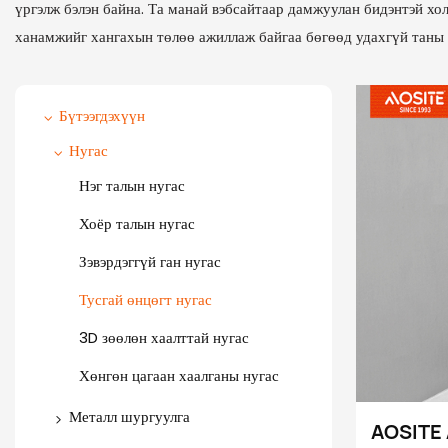
үргэлж бэлэн байна. Та манай вэбсайтаар дамжуулан бидэнтэй хо
ханамжийг хангахын төлөө ажиллаж байгаа бөгөөд удахгүй таны с
Бүтээгдэхүүн
Нугас
Нэг талын нугас
Хоёр талын нугас
Зэвэрдэггүй ган нугас
Тусгай өнцөгт нугас
3D зөөлөн хаалттай нугас
Хөнгөн цагаан хаалганы нугас
Металл шургуулга
AOSITE 