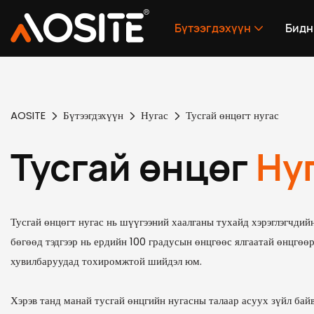
Бүтээгдэхүүн
Бидн
AOSITE
Бүтээгдэхүүн
Нугас
Тусгай өнцөгт нугас
Тусгай өнцөг
Ну
Тусгай өнцөгт нугас нь шүүгээний хаалганы тухайд хэрэглэгчдийн
бөгөөд тэдгээр нь ердийн 100 градусын өнцгөөс ялгаатай өнцгөөр
хувилбаруудад тохиромжтой шийдэл юм.
Хэрэв танд манай тусгай өнцгийн нугасны талаар асуух зүйл ба