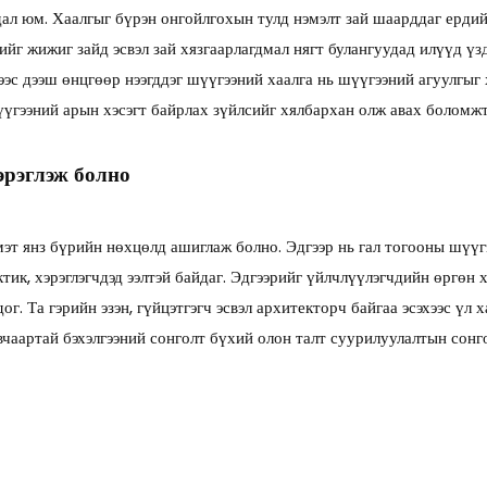
дал юм. Хаалгыг бүрэн онгойлгохын тулд нэмэлт зай шаарддаг ердийн
ийг жижиг зайд эсвэл зай хязгаарлагдмал нягт булангуудад илүүд үзд
ээс дээш өнцгөөр нээгддэг шүүгээний хаалга нь шүүгээний агуулгы
үүгээний арын хэсэгт байрлах зүйлсийг хялбархан олж авах боломжт
эрэглэж болно
мэт янз бүрийн нөхцөлд ашиглаж болно. Эдгээр нь гал тогооны шүүгэ
тик, хэрэглэгчдэд ээлтэй байдаг. Эдгээрийг үйлчлүүлэгчдийн өргөн
г. Та гэрийн эзэн, гүйцэтгэгч эсвэл архитекторч байгаа эсэхээс үл
авчаартай бэхэлгээний сонголт бүхий олон талт суурилуулалтын со