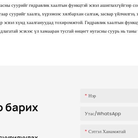
асны суурийг гидравлик хаалтын функцтэй эсвэл ашиглахгүйгээр со
р суурийг хаалга, хүрээнээс хялбархан салгаж, засвар үйлчилгээ, з
р эсвэл хүнд хаалгануудад тохиромжтой. Гидравлик хаалтын функцтэй
длагатай эсэхээс үл хамааран тусгай өнцөгт нугасны суурь нь таны
Нэр
о барих
Утас/whatsApp
Сэтгэл Ханамжтай
суурилуулах,