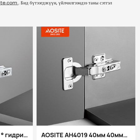
ite.com
. Бид бүтээгдэхүүн, үйлчилгээндээ таны сэтгэл
° гидрик
AOSITE AH4019 40мм 40мм