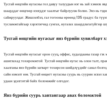
Тусгай өнцгийн нугасны гол давуу талуудын нэг нь зай хэмнэх яв
шаарддаг өнцгөөр нээгддэг хаалгыг байрлуулж болно. Энэ нь тэдн
сайжруулдаг. Жишээлбэл, гал тогооны өрөөнд 135 градус ба түүн
тусламжтайгаар хэрэглэгчид сунгах, нугалах шаардлагагүйгээр ш
Тусгай өнцгийн нугасыг янз бүрийн хувилбарт х
Тусгай өнцгийн нугасыг орон сууц, оффис, худалдааны газар гэх 
ашиглахад тохиромжтой Тусгай өнцгийн нугас нь олон талт, прак
хаалганы янз бүрийн загварт тохирсон шийдлүүдийг санал болгодо
сайн нэмэлт юм. Тусгай өнцөгт нугасны суурь нь суурин эсвэл х
удаан эдэлгээтэй байх боломжийг олгодог.
Янз бүрийн суурь хавтангаар авах боломжтой