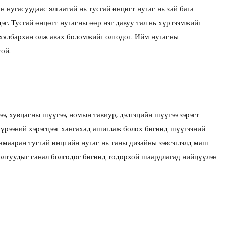
 нугасуудаас ялгаатай нь тусгай өнцөгт нугас нь зай бага
эг. Тусгай өнцөгт нугасны өөр нэг давуу тал нь хүртээмжийг
г хялбархан олж авах боломжийг олгодог. Ийм нугасны
ой.
э, хувцасны шүүгээ, номын тавиур, дэлгэцийн шүүгээ зэрэгт
 хүрээний хэрэгцээг хангахад ашиглаж болох бөгөөд шүүгээний
 хамааран тусгай өнцгийн нугас нь таны дизайны зэвсэглэлд маш
нголтуудыг санал болгодог бөгөөд тодорхой шаардлагад нийцүүлэн