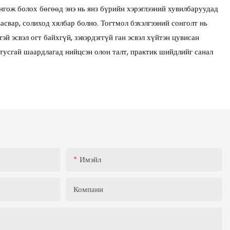
нгож болох бөгөөд энэ нь янз бүрийн хэрэглээний хувилбаруудад
асвар, солиход хялбар болно. Тогтмол бэхэлгээний сонголт нь
 эсвэл огт байхгүй, зэвэрдэггүй ган эсвэл хүйтэн цувисан
 тусгай шаардлагад нийцсэн олон талт, практик шийдлийг санал
Имэйл
Компани