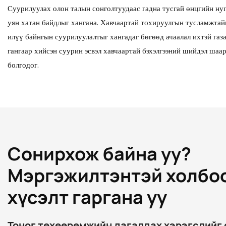
Суурилуулах олон талын сонголтуудаас гадна тусгай өнцгийн нуг
уян хатан байдлыг хангана. Хавчаартай тохируулгын тусламжтайгаа
илүү байнгын суурилуулалтыг хангадаг бөгөөд ачаалал ихтэй газа
гангаар хийсэн суурин эсвэл хавчаартай бэхэлгээний шийдэл шаар
болгодог.
Сонирхож байна уу?
Мэргэжилтэнтэй холбо
хүсэлт гаргана уу
Тоног төхөөрөмжийн дагалдах хэрэгслийг 