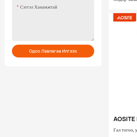
чийгтэй
Сэтгэл Ханамжтай
нь чимээгүй
бүх төрлий
хаалгыг даг
боломжтой 
боломжтой
Одоо Лавлагаа Илгээх
AOSITE 
хавчаа
Гал тогоо,