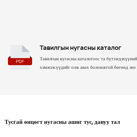
гидравлик 
мэт харагд
агуулсан т
туршлагыг 
Тавилгын нугасны каталог
Тавилгын нугасны каталогоос та бүтээгдэхүүни
хэмжээсүүдийг олж авах боломжтой бөгөөд энэ н
Тусгай өнцөгт нугасны ашиг тус, давуу тал