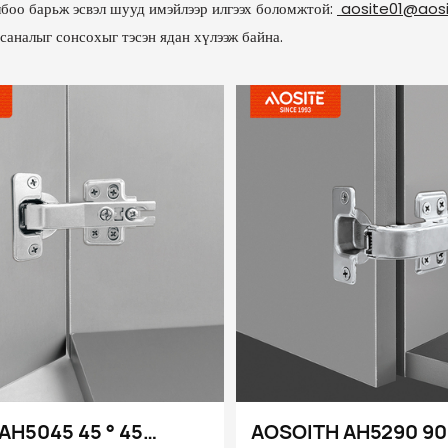
лбоо барьж эсвэл шууд имэйлээр илгээх боломжтой:
aosite01@aos
аналыг сонсохыг тэсэн ядан хүлээж байна.
AH5045 45 ° 45
AOSOITH AH5290 90 