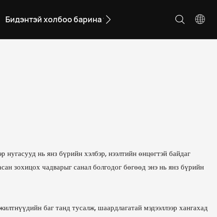
Бидэнтэй холбоо барина уу
р нугасууд нь янз бүрийн хэлбэр, нээлтийн өнцөгтэй байдаг
асан зохицох чадварыг санал болгодог бөгөөд энэ нь янз бүрийн
жилтнүүдийн баг танд тусалж, шаардлагатай мэдээллээр хангахад