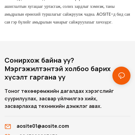
ашиглалтын хугацааг уртасгаж, солих зардлыг хэмнэж, таны
амьдралын ерөнхий туршлагыг сайжруулж чадна. AOSITE-д бид сая
сая гэр бүлийг амьдралын чанарыг сайжруулахыг хичээдэг.
Сонирхож байна уу?
Мэргэжилтэнтэй холбоо барих
хүсэлт гаргана уу
Тоног төхөөрөмжийн дагалдах хэрэгслийг
суурилуулах, засвар үйлчилгээ хийх,
засварлахад техникийн дэмжлэг авах.
aosite01@aosite.com