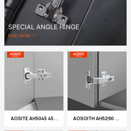
SPECIAL ANGLE HINGE
READ MORE >>
AOSITE AH5045 45 °
AOSOITH AH5290 90
45 градус слайд
° гидрик гидравлах