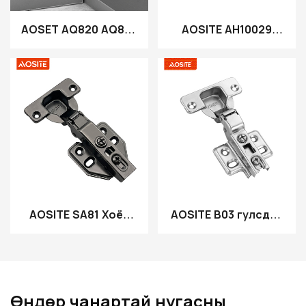
AOSET AQ820 AQ820
AOSITE AH10029
ХӨГЖЛИЙН ГАЗРЫН
Далд 3D хавтан
ГАДАГДАХ
гидравлик
кабинетийн нугас
AOSITE SA81 Хоёр
AOSITE B03 гулсдаг
талын урвуу жижиг
нугас
өнцгийн нугас
Өндөр чанартай нугасны