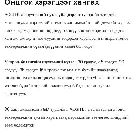
Онцгой хэрэгцээг хангах
АОСИТ, а
шүүгээний нугас үйлдвэрлэгч
, гэрийн тавилгын
компаниудад мэргэжлийн техник хангамжийн шийдлүүдийг хүргэх
чиглэлээр мэргэшсэн. Бид шүүгээ, шүүгээний өвөрмөц шаардлагыг
хангаж, аж ахуйн нэгжүүдийн тодорхой хэрэгцээнд нийцсэн тоног
төхөөрөмжийн бүтээгдэхүүнийг санал болгодог.
Учир нь
булангийн шүүгээний нугас
, 30 градус, 45 градус, 90
градус, 135 градус, 165 градус гэх мэт янз бүрийн шаардлагад
нийцсэн нугасны өнцөгүүд нь модон, зэвэрдэггүй ган, шил, шил гэх
мэт янз бүрийн төрлийн хаалганууд байдаг. толин тусгал
сонголтууд.
30 жил ажилласан Р&D туршлага, AOSITE нь таны тавилга тоног
төхөөрөмжийн тусгай хэрэгцээнд мэргэжлийн зөвлөгөө, шийдлийг
өгөх боломжтой.