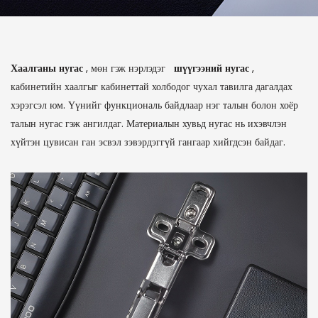
Хаалганы нугас
, мөн гэж нэрлэдэг
шүүгээний нугас
,
кабинетийн хаалгыг кабинеттай холбодог чухал тавилга дагалдах
хэрэгсэл юм. Үүнийг функциональ байдлаар нэг талын болон хоёр
талын нугас гэж ангилдаг. Материалын хувьд нугас нь ихэвчлэн
хүйтэн цувисан ган эсвэл зэвэрдэггүй гангаар хийгдсэн байдаг.