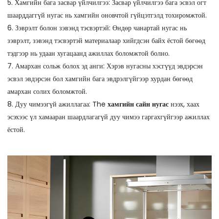
5. Хамгийн бага засвар үйлчилгээ: Засвар үйлчилгээ бага эсвэл огт
шаарддаггүй нугас нь хамгийн оновчтой гүйцэтгэлд тохиромжтой.
6. Зэврэлт болон зэвэнд тэсвэртэй: Өндөр чанартай нугас нь
зэврэлт, зэвэнд тэсвэртэй материалаар хийгдсэн байх ёстой бөгөөд
тэдгээр нь удаан хугацаанд ажиллах боломжтой болно.
7. Амархан сольж болох эд анги: Хэрэв нугасны хэсгүүд эвдэрсэн
эсвэл эвдэрсэн бол хамгийн бага эвдрэлгүйгээр хурдан бөгөөд
амархан солих боломжтой.
8. Дуу чимээгүй ажиллагаа: The
хамгийн сайн нугас
нээх, хаах
эсэхээс үл хамааран шаардлагагүй дуу чимээ гаргахгүйгээр ажиллах
ёстой.