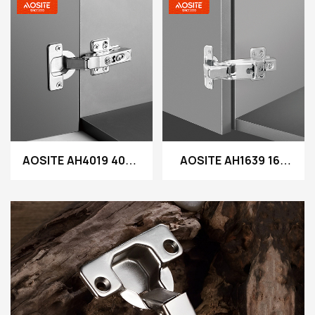
гидравлик чийгтэй
нугас
AOSITE AH4019 40мм
AOSITE AH1639 165
40мм 40мм аягатай
градусын гидравын
гидравлик чийгтэй
гидравлик чийгтэй
нугас
нугас