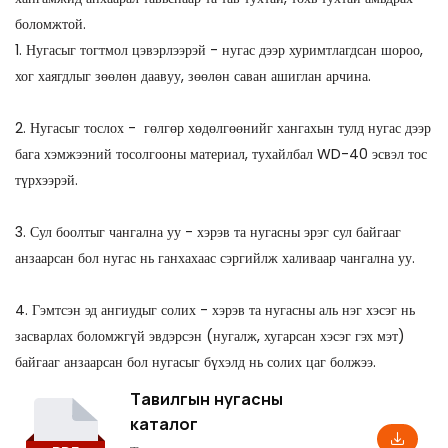
боломжтой.
1. Нугасыг тогтмол цэвэрлээрэй - нугас дээр хуримтлагдсан шороо,
хог хаягдлыг зөөлөн даавуу, зөөлөн саван ашиглан арчина.
2. Нугасыг тослох - гөлгөр хөдөлгөөнийг хангахын тулд нугас дээр
бага хэмжээний тосолгооны материал, тухайлбал WD-40 эсвэл тос
түрхээрэй.
3. Сул боолтыг чангална уу - хэрэв та нугасны эрэг сул байгааг
анзаарсан бол нугас нь ганхахаас сэргийлж халиваар чангална уу.
4. Гэмтсэн эд ангиудыг солих - хэрэв та нугасны аль нэг хэсэг нь
засварлах боломжгүй эвдэрсэн (нугалж, хугарсан хэсэг гэх мэт)
байгааг анзаарсан бол нугасыг бүхэлд нь солих цаг болжээ.
Тавилгын нугасны
каталог