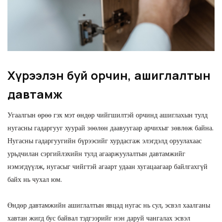
Хүрээлэн буй орчин, ашиглалтын
давтамж
Угаалгын өрөө гэх мэт өндөр чийгшилтэй орчинд ашиглахын тулд
нугасны гадаргууг хуурай зөөлөн даавуугаар арчихыг зөвлөж байна.
Нугасны гадаргуугийн бүрээсийг хурдасгаж элэгдэлд оруулахаас
урьдчилан сэргийлэхийн тулд агааржуулалтын давтамжийг
нэмэгдүүлж, нугасыг чийгтэй агаарт удаан хугацаагаар байлгахгүй
байх нь чухал юм.
Өндөр давтамжийн ашиглалтын явцад нугас нь сул, эсвэл хаалганы
хавтан жигд бус байвал тэдгээрийг нэн даруй чангалах эсвэл