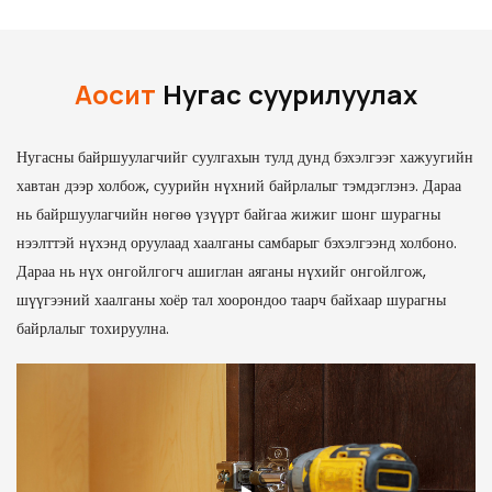
Аосит
Нугас суурилуулах
Нугасны байршуулагчийг суулгахын тулд дунд бэхэлгээг хажуугийн
хавтан дээр холбож, суурийн нүхний байрлалыг тэмдэглэнэ. Дараа
нь байршуулагчийн нөгөө үзүүрт байгаа жижиг шонг шурагны
нээлттэй нүхэнд оруулаад хаалганы самбарыг бэхэлгээнд холбоно.
Дараа нь нүх онгойлгогч ашиглан аяганы нүхийг онгойлгож,
шүүгээний хаалганы хоёр тал хоорондоо таарч байхаар шурагны
байрлалыг тохируулна.