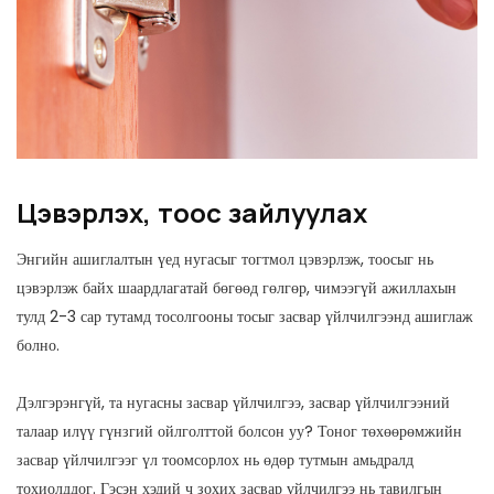
Цэвэрлэх, тоос зайлуулах
Энгийн ашиглалтын үед нугасыг тогтмол цэвэрлэж, тоосыг нь
цэвэрлэж байх шаардлагатай бөгөөд гөлгөр, чимээгүй ажиллахын
тулд 2-3 сар тутамд тосолгооны тосыг засвар үйлчилгээнд ашиглаж
болно.
Дэлгэрэнгүй, та нугасны засвар үйлчилгээ, засвар үйлчилгээний
талаар илүү гүнзгий ойлголттой болсон уу? Тоног төхөөрөмжийн
засвар үйлчилгээг үл тоомсорлох нь өдөр тутмын амьдралд
тохиолддог. Гэсэн хэдий ч зохих засвар үйлчилгээ нь тавилгын