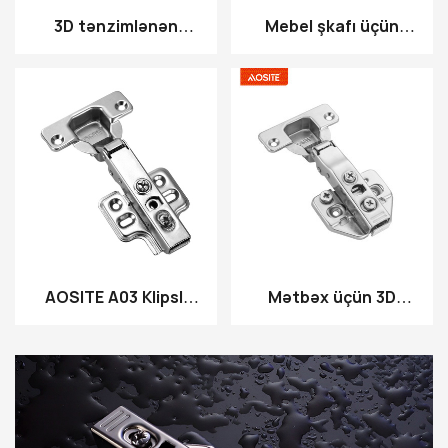
3D tənzimlənən
Mebel şkafı üçün
hidravlik nəmləndirici
hidravlik sönüm
menteşe üzərində
menteşəsi
aosite q88 klipi
AOSITE A03 Klipsli
Mətbəx üçün 3D
hidravlik
Hidravlik Menteşəyə
amortizasiya
Klip
menteşesi