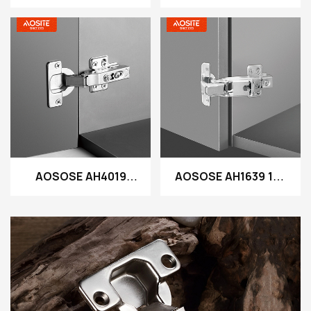
YAXŞI HINGE-də
Yüksək dərəcəli Clip -
Slayd
hidravlik nəmləndirici
menteşe
AOSOSE AH4019
AOSOSE AH1639 165
40mm kubok
dərəcəsi ayrılmaz
ayrılmaz hidravlik
hidravlik nəmləndirici
damping menteşe
menteşe