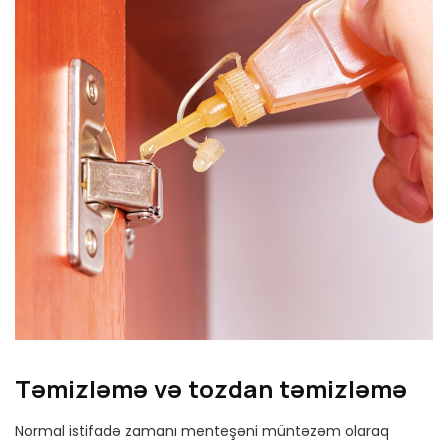
Təmizləmə və tozdan təmizləmə
Normal istifadə zamanı menteşəni müntəzəm olaraq