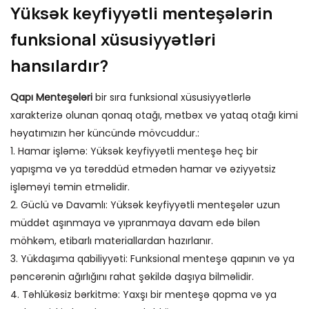
Yüksək keyfiyyətli menteşələrin
funksional xüsusiyyətləri
hansılardır?
Qapı Menteşələri
bir sıra funksional xüsusiyyətlərlə
xarakterizə olunan qonaq otağı, mətbəx və yataq otağı kimi
həyatımızın hər küncündə mövcuddur.:
1. Hamar işləmə: Yüksək keyfiyyətli menteşə heç bir
yapışma və ya tərəddüd etmədən hamar və əziyyətsiz
işləməyi təmin etməlidir.
2. Güclü və Davamlı: Yüksək keyfiyyətli menteşələr uzun
müddət aşınmaya və yıpranmaya davam edə bilən
möhkəm, etibarlı materiallardan hazırlanır.
3. Yükdaşıma qabiliyyəti: Funksional menteşə qapının və ya
pəncərənin ağırlığını rahat şəkildə daşıya bilməlidir.
4. Təhlükəsiz bərkitmə: Yaxşı bir menteşə qopma və ya