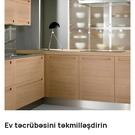
Ev təcrübəsini təkmilləşdirin