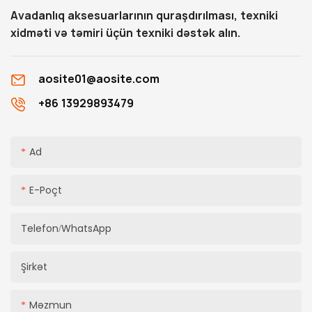
Avadanlıq aksesuarlarının quraşdırılması, texniki
xidməti və təmiri üçün texniki dəstək alın.
aosite01@aosite.com
+86 13929893479
Ad
E-Poçt
Telefon/whatsApp
Şirkət
Məzmun