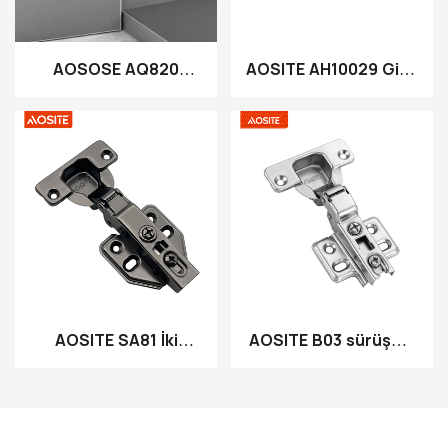
AOSOSE AQ820
AOSITE AH10029 Gizli
ayrılmaz hidravlik
3D Plakalı Hidravlik
nəmləndirici menteşe
Şkaf Menteşəsi
AOSITE SA81 İki
AOSITE B03 sürüşmə
tərəfli tərs kiçik
menteşəsi
bucaqlı menteşə