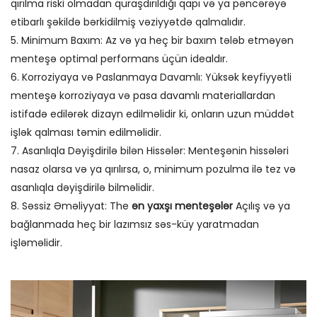
qırılma riski olmadan quraşdırıldığı qapı və ya pəncərəyə
etibarlı şəkildə bərkidilmiş vəziyyətdə qalmalıdır.
5. Minimum Baxım: Az və ya heç bir baxım tələb etməyən
menteşə optimal performans üçün idealdır.
6. Korroziyaya və Paslanmaya Davamlı: Yüksək keyfiyyətli
menteşə korroziyaya və pasa davamlı materiallardan
istifadə edilərək dizayn edilməlidir ki, onların uzun müddət
işlək qalması təmin edilməlidir.
7. Asanlıqla Dəyişdirilə bilən Hissələr: Menteşənin hissələri
nasaz olarsa və ya qırılırsa, o, minimum pozulma ilə tez və
asanlıqla dəyişdirilə bilməlidir.
8. Səssiz Əməliyyat: The
ən yaxşı menteşələr
Açılış və ya
bağlanmada heç bir lazımsız səs-küy yaratmadan
işləməlidir.