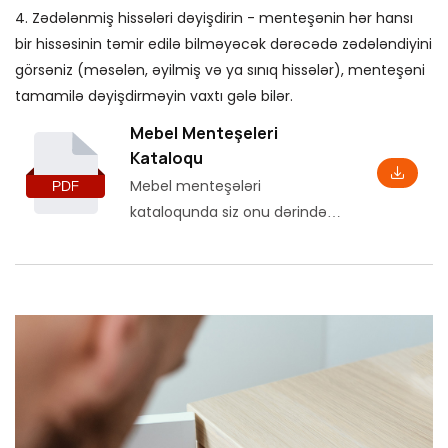
4. Zədələnmiş hissələri dəyişdirin - menteşənin hər hansı
bir hissəsinin təmir edilə bilməyəcək dərəcədə zədələndiyini
görsəniz (məsələn, əyilmiş və ya sınıq hissələr), menteşəni
tamamilə dəyişdirməyin vaxtı gələ bilər.
Mebel Menteşeleri
Kataloqu
Mebel menteşələri
kataloqunda siz onu dərindən
başa düşməyə kömək edəcək
bəzi parametrlər və
xüsusiyyətlər, həmçinin
müvafiq quraşdırma ölçüləri
daxil olmaqla əsas məhsul
məlumatlarını tapa bilərsiniz.