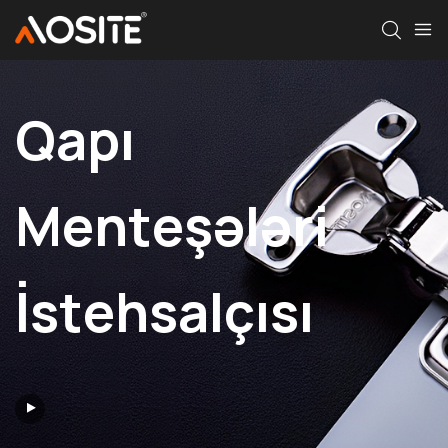
Qapı
Menteşələri
İstehsalçısı