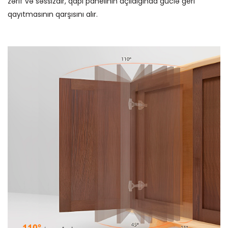
zərif və səssizdir, qapı panelinin açıldığında güclə geri
qayıtmasının qarşısını alır.