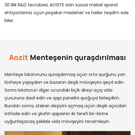
30 illik R&D təcrübəsi, AOSITE sizin xüsusi mebel aparat
ehtiyaclarınız üçün peşəkar məsləhət və həllər təqdim edə
bilər.
Aozit
Menteşenin quraşdırılması
Menteşə lokatorunu quraşdırmaq üçün orta qurğunu yan
lövhəyə yapışdırın və bazanın deşik mövqeyini qeyd edin.
Sonra lokatorun digər ucundakı kiçik dirəyi açıq vida
çuxuruna daxil edin və qapı panelini qurğuya birləşdirin.
Bundan sonra, stəkan deşiyini açmaq üçün deşik açıcıdan
istifadə edin və şkafın qapısının iki tərəfi bir-birinə
uyğunlaşacaq şəkildə vida mövqeyini tənzimləyin.