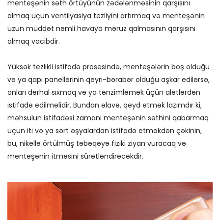
menteşənin səth örtüyünün zədələnməsinin qarşısını
almaq üçün ventilyasiya tezliyini artırmaq və menteşənin
uzun müddət nəmli havaya məruz qalmasının qarşısını
almaq vacibdir.
Yüksək tezlikli istifadə prosesində, menteşələrin boş olduğu
və ya qapı panellərinin qeyri-bərabər olduğu aşkar edilərsə,
onları dərhal sıxmaq və ya tənzimləmək üçün alətlərdən
istifadə edilməlidir. Bundan əlavə, qeyd etmək lazımdır ki,
məhsulun istifadəsi zamanı menteşənin səthini qabarmaq
üçün iti və ya sərt əşyalardan istifadə etməkdən çəkinin,
bu, nikellə örtülmüş təbəqəyə fiziki ziyan vuracaq və
menteşənin itməsini sürətləndirəcəkdir.