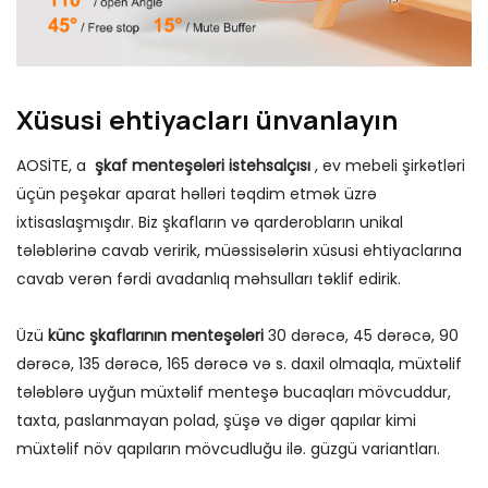
Xüsusi ehtiyacları ünvanlayın
AOSİTE, a
şkaf menteşələri istehsalçısı
, ev mebeli şirkətləri
üçün peşəkar aparat həlləri təqdim etmək üzrə
ixtisaslaşmışdır. Biz şkafların və qarderobların unikal
tələblərinə cavab veririk, müəssisələrin xüsusi ehtiyaclarına
cavab verən fərdi avadanlıq məhsulları təklif edirik.
Üzü
künc şkaflarının menteşələri
30 dərəcə, 45 dərəcə, 90
dərəcə, 135 dərəcə, 165 dərəcə və s. daxil olmaqla, müxtəlif
tələblərə uyğun müxtəlif menteşə bucaqları mövcuddur,
taxta, paslanmayan polad, şüşə və digər qapılar kimi
müxtəlif növ qapıların mövcudluğu ilə. güzgü variantları.