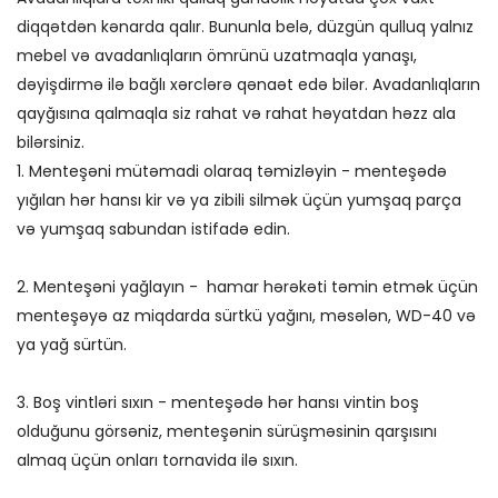
diqqətdən kənarda qalır. Bununla belə, düzgün qulluq yalnız
mebel və avadanlıqların ömrünü uzatmaqla yanaşı,
dəyişdirmə ilə bağlı xərclərə qənaət edə bilər. Avadanlıqların
qayğısına qalmaqla siz rahat və rahat həyatdan həzz ala
bilərsiniz.
1. Menteşəni mütəmadi olaraq təmizləyin - menteşədə
yığılan hər hansı kir və ya zibili silmək üçün yumşaq parça
və yumşaq sabundan istifadə edin.
2. Menteşəni yağlayın - hamar hərəkəti təmin etmək üçün
menteşəyə az miqdarda sürtkü yağını, məsələn, WD-40 və
ya yağ sürtün.
3. Boş vintləri sıxın - menteşədə hər hansı vintin boş
olduğunu görsəniz, menteşənin sürüşməsinin qarşısını
almaq üçün onları tornavida ilə sıxın.