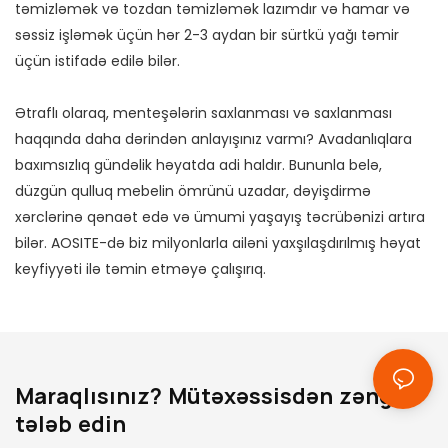
təmizləmək və tozdan təmizləmək lazımdır və hamar və
səssiz işləmək üçün hər 2-3 aydan bir sürtkü yağı təmir
üçün istifadə edilə bilər.
Ətraflı olaraq, menteşələrin saxlanması və saxlanması
haqqında daha dərindən anlayışınız varmı? Avadanlıqlara
baxımsızlıq gündəlik həyatda adi haldır. Bununla belə,
düzgün qulluq mebelin ömrünü uzadar, dəyişdirmə
xərclərinə qənaət edə və ümumi yaşayış təcrübənizi artıra
bilər. AOSITE-də biz milyonlarla ailəni yaxşılaşdırılmış həyat
keyfiyyəti ilə təmin etməyə çalışırıq.
Maraqlısınız? Mütəxəssisdən zəng
tələb edin