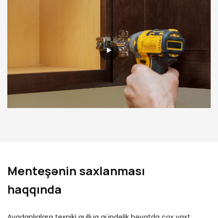
Menteşənin saxlanması
haqqında
Avadanlıqlara texniki qulluq gündəlik həyatda çox vaxt