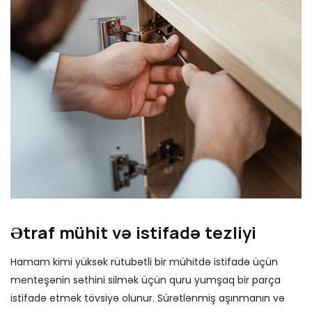
Ətraf mühit və istifadə tezliyi
Hamam kimi yüksək rütubətli bir mühitdə istifadə üçün
menteşənin səthini silmək üçün quru yumşaq bir parça
istifadə etmək tövsiyə olunur. Sürətlənmiş aşınmanın və