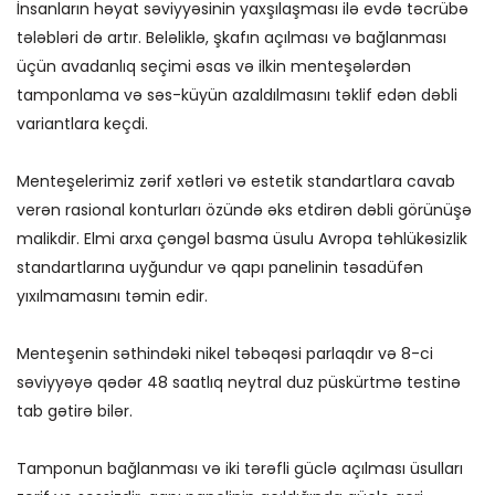
İnsanların həyat səviyyəsinin yaxşılaşması ilə evdə təcrübə
tələbləri də artır. Beləliklə, şkafın açılması və bağlanması
üçün avadanlıq seçimi əsas və ilkin menteşələrdən
tamponlama və səs-küyün azaldılmasını təklif edən dəbli
variantlara keçdi.
Menteşelerimiz zərif xətləri və estetik standartlara cavab
verən rasional konturları özündə əks etdirən dəbli görünüşə
malikdir. Elmi arxa çəngəl basma üsulu Avropa təhlükəsizlik
standartlarına uyğundur və qapı panelinin təsadüfən
yıxılmamasını təmin edir.
Menteşenin səthindəki nikel təbəqəsi parlaqdır və 8-ci
səviyyəyə qədər 48 saatlıq neytral duz püskürtmə testinə
tab gətirə bilər.
Tamponun bağlanması və iki tərəfli güclə açılması üsulları