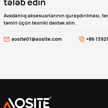
tələb edin
Avadanlıq aksesuarlarının quraşdırılması, te
təmiri üçün texniki dəstək alın.
aosite01@aosite.com
+86 1392