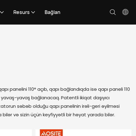
Resurs
Bağlan
qapı panelini 110° açıb, qapı bağlandıqda isə qapı paneli 110
ə yavaş-yavaş bağlanacaq. Patentli ikiqat daşıyıcı
izatorun səbəb olduğu qapı panelinin irəli-geri əyilməsi
bilər və sizin üçün keyfiyyətli bir həyat yarada bilər.