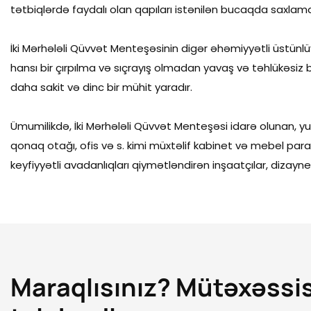
tətbiqlərdə faydalı olan qapıları istənilən bucaqda saxlamaq
İki Mərhələli Qüvvət Menteşəsinin digər əhəmiyyətli üstünl
hansı bir çırpılma və sıçrayış olmadan yavaş və təhlükəsiz 
daha sakit və dinc bir mühit yaradır.
Ümumilikdə, İki Mərhələli Qüvvət Menteşəsi idarə olunan, 
qonaq otağı, ofis və s. kimi müxtəlif kabinet və mebel param
keyfiyyətli avadanlıqları qiymətləndirən inşaatçılar, dizayne
Maraqlısınız? Mütəxəssi