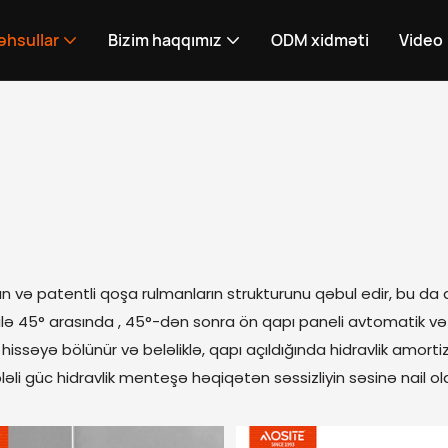
hsullar
Bizim haqqımız
ODM xidməti
Video
ının və patentli qoşa rulmanların strukturunu qəbul edir, bu da 
° ilə 45° arasında , 45°-dən sonra ön qapı paneli avtomatik v
 hissəyə bölünür və beləliklə, qapı açıldığında hidravlik amort
ləli güc hidravlik menteşə həqiqətən səssizliyin səsinə nail ola 