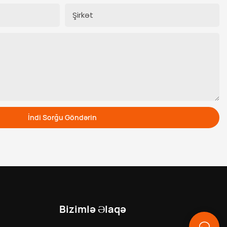
Şirkət
İndi Sorğu Göndərin
Bizimlə Əlaqə