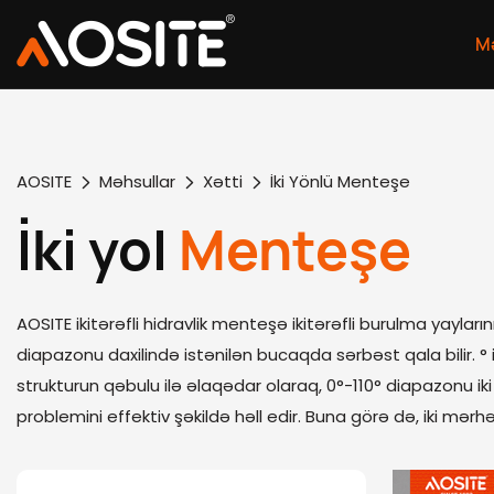
Mə
AOSITE
Məhsullar
Xətti
İki Yönlü Menteşe
İki yol
Menteşe
AOSITE ikitərəfli hidravlik menteşə ikitərəfli burulma yaylar
diapazonu daxilində istənilən bucaqda sərbəst qala bilir. 
strukturun qəbulu ilə əlaqədar olaraq, 0°-110° diapazonu iki
problemini effektiv şəkildə həll edir. Buna görə də, iki mərhə