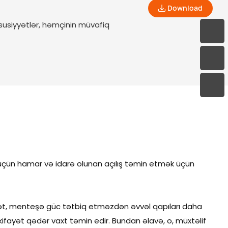
 böyük
texnologiya ilə sizə qeyri-adi ev
Download
naq
avadanlıqları həllərini təqdim edir.
usiyyətlər, həmçinin müvafiq
iks qara
 üçün hamar və idarə olunan açılış təmin etmək üçün
iyyət, menteşə güc tətbiq etməzdən əvvəl qapıları daha
fayət qədər vaxt təmin edir. Bundan əlavə, o, müxtəlif