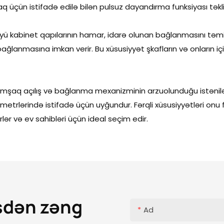
 üçün istifadə edilə bilən pulsuz dayandırma funksiyası təklif
üyü kabinet qapılarının hamar, idarə olunan bağlanmasını təmi
bağlanmasına imkan verir. Bu xüsusiyyət şkafların və onların i
yumşaq açılış və bağlanma mexanizminin arzuolunduğu istənil
etrlərində istifadə üçün uyğundur. Fərqli xüsusiyyətləri onu f
rlər və ev sahibləri üçün ideal seçim edir.
sdən zəng
Ad