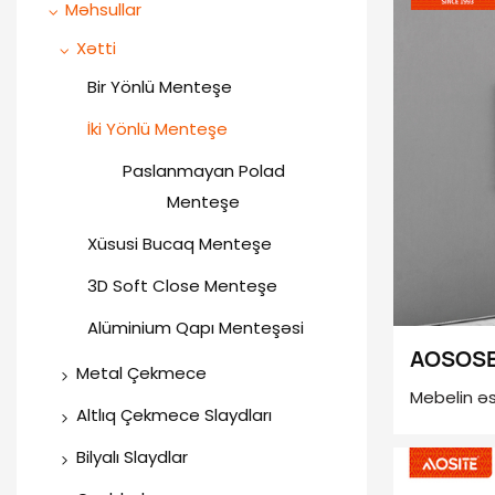
Məhsullar
Xətti
Bir Yönlü Menteşe
İki Yönlü Menteşe
Paslanmayan Polad
Menteşe
Xüsusi Bucaq Menteşe
3D Soft Close Menteşe
Alüminium Qapı Menteşəsi
AOSOSE
Metal Çekmece
hidravli
Mebelin ə
İncə Çekmece Qutusu
Altlıq Çekmece Slaydları
menteş
olaraq, me
Sinxronlaşdırılmış Söndürmə
Metal Çekmece Qutusu
Bilyalı Slaydlar
məhsulun d
Gizli Çekmece Sürgü
(Dəyirmi Çubuq)
təsir göstə