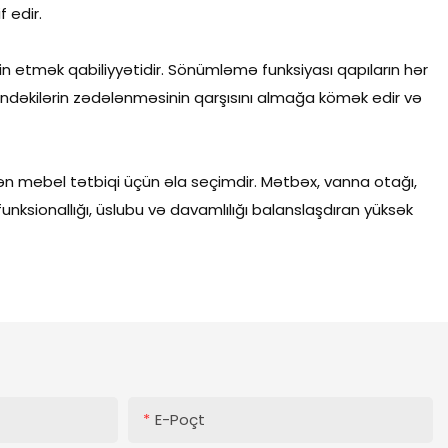
 edir.
n etmək qabiliyyətidir. Sönümləmə funksiyası qapıların hər
çindəkilərin zədələnməsinin qarşısını almağa kömək edir və
ən mebel tətbiqi üçün əla seçimdir. Mətbəx, vanna otağı,
unksionallığı, üslubu və davamlılığı balanslaşdıran yüksək
E-Poçt