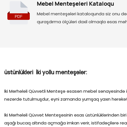
Mebel Menteşeleri Kataloqu
çevrilir. Ev
AOSITE ap
Mebel menteşələri kataloqunda siz onu də
həyatın ra
quraşdırma ölçüləri daxil olmaqla əsas məhs
ritmindən 
üstünlükləri İki yollu menteşələr:
İki Mərhələli Qüvvətli Menteşə əsasən mebel sənayesində 
nəzərdə tutulmuşdur, eyni zamanda yumşaq yaxın hərəkətin ü
İki Mərhələli Qüvvət Menteşəsinin əsas üstünlüklərindən bi
aşağı bucaq altında açmağa imkan verir, istifadəçilərə re