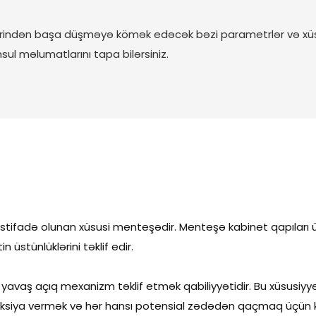
də yeni bir fəsil açın və
olan açılış və dayanma ilə
arat menteşəsindən
açılma bucağı. *Məhsul sı
rindən başa düşməyə kömək edəcək bəzi parametrlər və xüs
hat, davamlı və sakit
müddəti>50.000 dəfə * On
ul məlumatlarını tapa bilərsiniz.
həzz alın
istifadə olunan xüsusi menteşədir. Menteşə kabinet qapıları
stünlüklərini təklif edir.
ri yavaş açıq mexanizm təklif etmək qabiliyyətidir. Bu xüsus
aksiya vermək və hər hansı potensial zədədən qaçmaq üçün ki