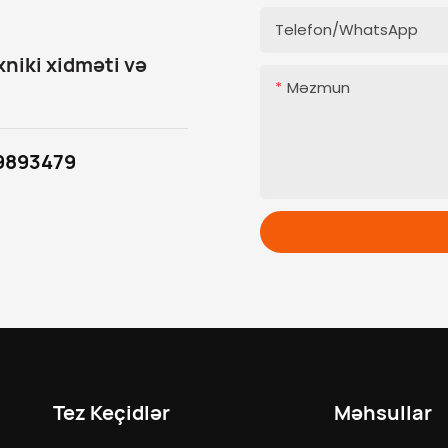
Telefon/whatsApp
xniki xidməti və
Məzmun
9893479
Tez Keçidlər
Məhsullar