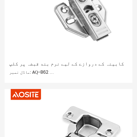
کابینہ کے دروازے کے لیے نرم بند قبضہ پر کلپ
ماڈل نمبر: AQ-862
قسم: ہائیڈرولک ڈیمپنگ قبضہ پر کلپ (دو طرفہ)
کھلنے کا زاویہ: 110°
قبضہ کپ کا قطر: 35 ملی میٹر
دائرہ کار: الماریاں، لکڑی کا عام آدمی
ختم: نکل چڑھایا اور کاپر چڑھایا
اہم مواد: کولڈ رولڈ اسٹیل