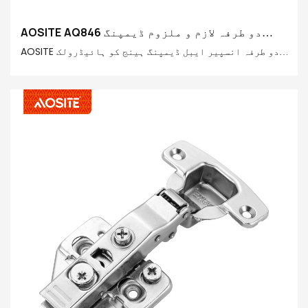
AOSITE AQ846 دو طرفہ لازم و ملزوم ڈیمپنگ
قبضہ (موٹا دروازہ)
AOSITE دو طرفہ انسپیر ایبل ڈیمپنگ ہینج کو ہائیڈرولک
ریباؤنڈ ہنگ کے ساتھ فکس کیا گیا ہے، جو پائیداری، درست
موافقت، آرام دہ تجربہ اور آسان آپریشن کو بالکل یکجا
کرتا ہے۔ AOSITE کا انتخاب کرنے کا مطلب یہ ہے کہ اپنے
موٹے دروازے کے لیے بالکل نئے کھلنے اور بند ہونے کا
تجربہ کرنے کے لیے اعلیٰ معیار کی ہارڈویئر فٹنگز کا
انتخاب کریں۔