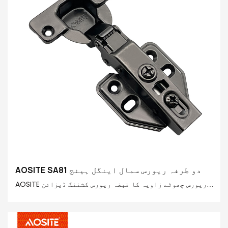
AOSITE SA81 دو طرفہ ریورس سمال اینگل ہینج
AOSITE ریورس چھوٹے زاویہ کا قبضہ ریورس کشننگ ڈیزائن
کو اپناتا ہے، جو دروازے کو بغیر اثر یا شور کے کھلا اور
بند کرتا ہے، دروازے اور لوازمات کی حفاظت کرتا ہے اور
صارف کے تجربے کو بہتر بناتا ہے۔