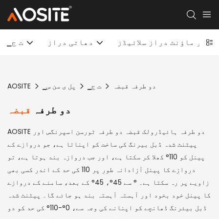
انڈر ماؤنٹ دراز سلائیڈز
دھاتی دراز
▁ت ج
دو طرفہ قبضہ
▁ت ج
▁پل ی سن س
AOSITE
دو طرفہ
قبضہ
AOSITE دو طرفہ ہائیڈرولک قبضہ دو طرفہ ٹورسن اسپرنگس اور
پیٹنٹ شدہ ڈبل بیرنگ کی ساخت کو اپناتا ہے، جو دروازے کے
پینل کو 110° کھلا کر سکتا ہے، اور جب دروازہ بند ہوتا ہے، تو
دروازے کا پینل آزادانہ طور پر 110 کی حد کے اندر کسی بھی
زاویے پر رہ سکتا ہے۔ ° سے 45°، 45° کے بعد، سامنے کے دروازے
کا پینل خود بخود اور آہستہ آہستہ بند ہو جائے گا۔ پیٹنٹ شدہ
ڈبل بیئرنگ ڈھانچے کو اپنانے کی وجہ سے، 0°-110° کی حد کو دو