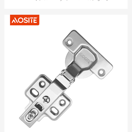
فیشن ڈیزائن، بہترین کارکردگی، آسان تنصیب اور قابل
اعتماد معیار کو مربوط کرنے کا انتخاب، گھریلو زندگی
میں ایک نئے باب کا آغاز کرنا اور فرنیچر کے ساتھ ہر "ٹچ"
کو خوشگوار تجربہ بنانا۔