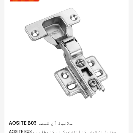
AOSITE B03 سلائیڈ آن قبضہ
AOSITE B03 سلائیڈ آن قبضہ کا انتخاب کرنے کا مطلب ہے