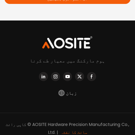
ہوم مارکنگ میں معیار طے کرنا
زبان
کاپی رائٹ © AOSITE Hardware Precision Manufacturing Co.,
سائٹ کا نقشہ
Ltd. |