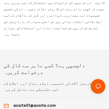
کابینہ اور فرنیچر کی ترتیبات میں استعمال کے لیے موزوں ہے،
جیسے کہ کچن، باتھ روم، لونگ روم، دفاتر وغیرہ۔ اس کی مخصوص
خصوصیات اسے معماروں، ڈیزائنرز اور گھر کے مالکان کے لیے
ایک مثالی انتخاب بناتی ہیں جو اعلیٰ معیار کے ہارڈ ویئر کی
تعریف کرتے ہیں جو فعالیت، انداز اور استحکام کو متوازن
رکھتا ہے۔
دلچسپی ہے؟ کسی ماہر سے کال کی
درخواست کریں۔
ہارڈویئر آلات کی تنصیب، دیکھ بھال اور اصلاح کے
لیے تکنیکی مدد حاصل کریں۔
aosite01@aosite.com