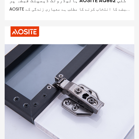
ہائیڈرولک ڈیمپنگ قبضہ پر AOSITE AQ862 کلپ
AOSITE قبضے کا انتخاب کرنے کا مطلب ہے معیاری زندگی کے
مسلسل حصول کا انتخاب کرنا۔ بہترین ڈیزائن اور قابل
اعتماد کارکردگی کے ساتھ، یہ گھر کی ہر تفصیل میں گھل مل
جاتا ہے اور آپ کے مثالی گھر کی تعمیر میں آپ کا موثر
پارٹنر بن جاتا ہے۔ گھر میں ایک نیا باب کھولیں، اور
AOSITE ہارڈویئر قبضہ سے زندگی کی آسان، پائیدار اور
پرسکون تال سے لطف اندوز ہوں