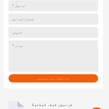
ای میل
فون/واٹس ایپ
کمپنی
مواد
اب انکوائری بھیجیں
فرنیچر قبضہ کیٹلوگ