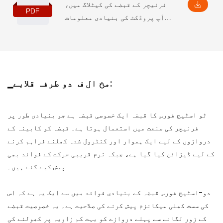
فرنیچر کے قبضے کی کیٹلاگ میں،
آپ پروڈکٹ کی بنیادی معلومات
حاصل کر سکتے ہیں، جس میں کچھ
پیرامیٹرز اور فیچرز کے ساتھ
ساتھ تنصیب کے متعلقہ طول و عرض
بھی شامل ہیں، جو آپ کو اسے
گہرائی سے سمجھنے میں مدد
▁مخ ال ف دو طرفہ قلابے:
فراہم کریں گے۔
ٹو اسٹیج فورس کا قبضہ ایک خصوصی قبضہ ہے جو بنیادی طور پر
فرنیچر کی صنعت میں استعمال ہوتا ہے۔ قبضہ کو کابینہ کے
دروازوں کے لیے ایک ہموار اور کنٹرول شدہ کھلنے فراہم کرنے
کے لیے ڈیزائن کیا گیا ہے، جبکہ نرم قریبی حرکت کے فوائد بھی
پیش کیے گئے ہیں۔
دو-اسٹیج فورس قبضہ کے بنیادی فوائد میں سے ایک یہ ہے کہ اس
کی سست کھلی میکانزم پیش کرنے کی صلاحیت ہے۔ یہ خصوصیت قبضے
کے زور لگانے سے پہلے دروازے کو بہت کم زاویہ پر کھولنے کی