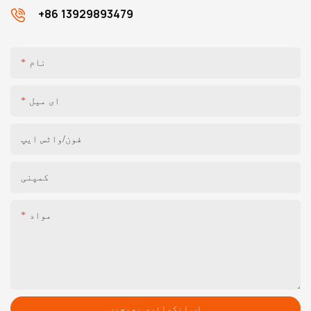
+86 13929893479
نام
ای میل
فون/واٹس ایپ
کمپنی
مواد
اب انکوائری بھیجیں