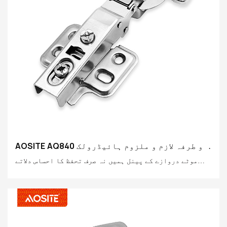
AOSITE AQ840 دو طرفہ لازم و ملزوم ہائیڈرولک
ڈیمپنگ قبضہ (موٹا دروازہ)
موٹے دروازے کے پینل ہمیں نہ صرف تحفظ کا احساس دلاتے
ہیں، بلکہ استحکام، عملیتا اور آواز کی موصلیت کے فوائد
بھی فراہم کرتے ہیں۔ موٹے دروازے کے قلابے کا لچکدار اور
آسان استعمال نہ صرف ظاہری شکل کو بڑھاتا ہے بلکہ آپ کی
حفاظت کو بھی بڑھاتا ہے