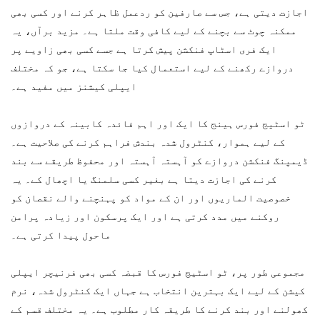
اجازت دیتی ہے، جس سے صارفین کو ردعمل ظاہر کرنے اور کسی بھی
ممکنہ چوٹ سے بچنے کے لیے کافی وقت ملتا ہے۔ مزید برآں، یہ
ایک فری اسٹاپ فنکشن پیش کرتا ہے جسے کسی بھی زاویے پر
دروازے رکھنے کے لیے استعمال کیا جا سکتا ہے، جو کہ مختلف
ایپلی کیشنز میں مفید ہے۔
ٹو اسٹیج فورس ہینج کا ایک اور اہم فائدہ کابینہ کے دروازوں
کے لیے ہموار، کنٹرول شدہ بندش فراہم کرنے کی صلاحیت ہے۔
ڈیمپنگ فنکشن دروازے کو آہستہ آہستہ اور محفوظ طریقے سے بند
کرنے کی اجازت دیتا ہے بغیر کسی سلمنگ یا اچھال کے۔ یہ
خصوصیت الماریوں اور ان کے مواد کو پہنچنے والے نقصان کو
روکنے میں مدد کرتی ہے اور ایک پرسکون اور زیادہ پرامن
ماحول پیدا کرتی ہے۔
مجموعی طور پر، ٹو اسٹیج فورس کا قبضہ کسی بھی فرنیچر ایپلی
کیشن کے لیے ایک بہترین انتخاب ہے جہاں ایک کنٹرول شدہ، نرم
کھولنے اور بند کرنے کا طریقہ کار مطلوب ہے۔ یہ مختلف قسم کے