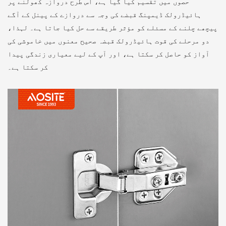
حصوں میں تقسیم کیا گیا ہے، اس طرح دروازہ کھولنے پر
ہائیڈرولک ڈیمپنگ قبضے کی وجہ سے دروازے کے پینل کے آگے
پیچھے چلنے کے مسئلے کو مؤثر طریقے سے حل کیا جاتا ہے۔ لہذا،
دو مرحلے کی قوت ہائیڈرولک قبضہ صحیح معنوں میں خاموشی کی
آواز کو حاصل کر سکتا ہے، اور آپ کے لیے معیاری زندگی پیدا
کر سکتا ہے۔