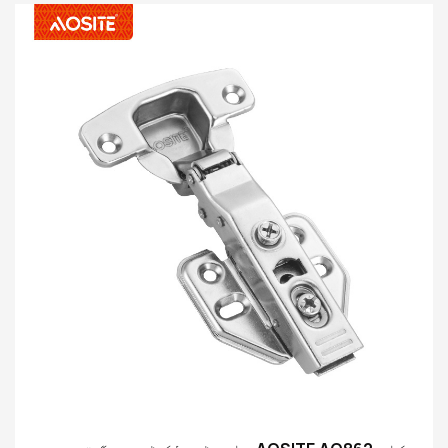
کاریگری، اختراعی ڈیزائن اور سکون اور سکون آپ کے گھر
میں مکمل طور پر گھل مل جائے، فکر سے پاک گھر کی ایک نئی
تحریک کا آغاز ہو۔