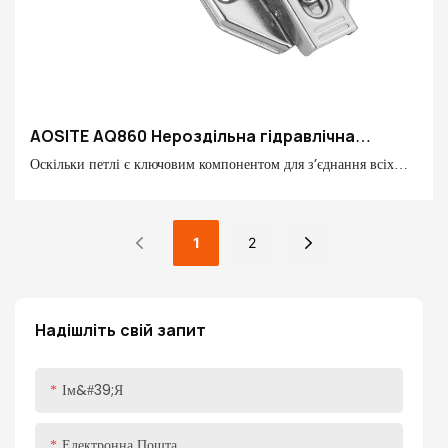
AOSITE AQ860 Нероздільна гідравлічна
демпферна петля
Оскільки петлі є ключовим компонентом для з’єднання всіх
частин меблів, якість петлі безпосередньо залежить від терміну
служби та досвіду меблів. Нероздільна гідравлічна
амортизаційна петля AOSITE з чудовим дизайном і
1
2
вишуканою технологією представляє вам надзвичайні рішення
для домашнього обладнання
Надішліть свій запит
Ім&#39;я
Електронна Пошта