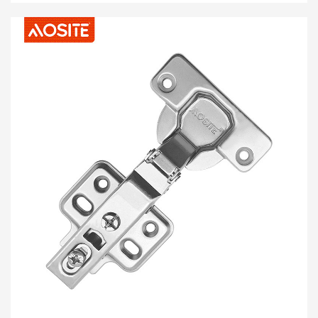
надійної якості, відкриття нової сторінки в домашньому житті
та перетворення кожного «дотику» до меблів у приємний
досвід.