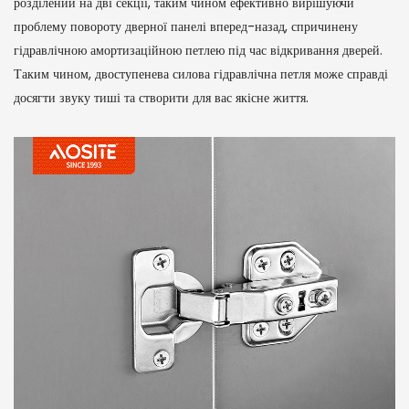
розділений на дві секції, таким чином ефективно вирішуючи
проблему повороту дверної панелі вперед-назад, спричинену
гідравлічною амортизаційною петлею під час відкривання дверей.
Таким чином, двоступенева силова гідравлічна петля може справді
досягти звуку тиші та створити для вас якісне життя.