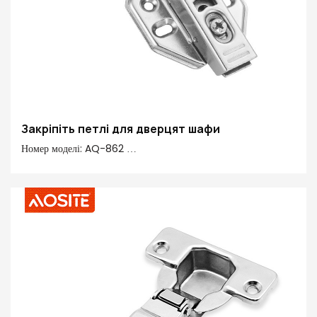
Закріпіть петлі для дверцят шафи
Номер моделі: AQ-862
Тип: петля з гідравлічним демпфером (двостороння)
Кут розкриття: 110°
Діаметр чашки петлі: 35 мм
Область застосування: Шафи, дерев'яні прокладки
Покриття: нікель та мідь
Основний матеріал: холоднокатана сталь