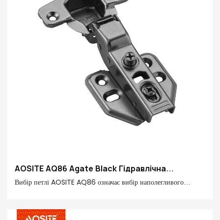
AOSITE AQ86 Agate Black Гідравлічна
демпферна петля
Вибір петлі AOSITE AQ86 означає вибір наполегливого
прагнення до якісного життя, щоб вишукана майстерність,
інноваційний дизайн, тиша та комфорт могли ідеально