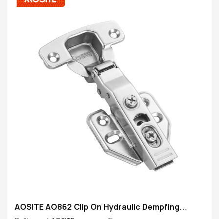
поєднуватися у вашому домі, відкриваючи новий рух
безтурботного дому
AOSITE AQ862 Clip On Hydraulic Dempfing