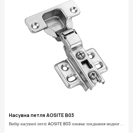
Насувна петля AOSITE B03
Вибір насувної петлі AOSITE B03 означає поєднання модного
дизайну, відмінних характеристик, зручного монтажу та