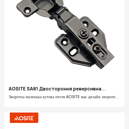
AOSITE SA81 Двостороння реверсивна
маленька кутова петля
Зворотна маленька кутова петля AOSITE має дизайн зворотної
амортизації, завдяки чому двері відкриваються та закриваються
без удару чи шуму, захищає двері та аксесуари та покращує
досвід користувача