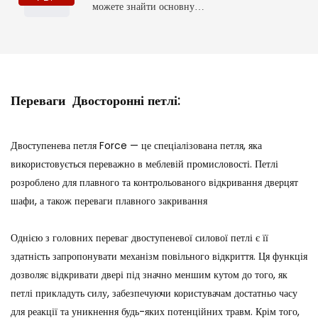
можете знайти основну
інформацію про продукт,
включаючи деякі параметри та
особливості, а також відповідні
монтажні розміри, які допоможуть
вам глибше зрозуміти це
Переваги Двосторонні петлі:
Двоступенева петля Force — це спеціалізована петля, яка
використовується переважно в меблевій промисловості. Петлі
розроблено для плавного та контрольованого відкривання дверцят
шафи, а також переваги плавного закривання
Однією з головних переваг двоступеневої силової петлі є її
здатність запропонувати механізм повільного відкриття. Ця функція
дозволяє відкривати двері під значно меншим кутом до того, як
петлі прикладуть силу, забезпечуючи користувачам достатньо часу
для реакції та уникнення будь-яких потенційних травм. Крім того,