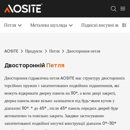
Петля
Металева шухляда
Підвісні висувні ящики
AOSITE
Продукти
Петля
Двостороння петля
Двосторонній
Петля
Двостороння гідравлічна петля AOSITE має структуру двосторонніх
торсійних пружин і запатентованих подвійних підшипників, які
можуть відкривати дверну панель на 110°, а коли двері закриті,
дверна панель може вільно залишатися під будь-яким кутом у
діапазоні 110°. ° до 45° , після 45° панель передніх дверей буде
автоматично та повільно закрита. Завдяки застосуванню
запатентованої подвійної несучої конструкції діапазон 0°-110°