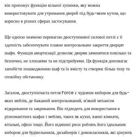
він пропонує функцію вільної зупинки, яку можна
використовувати для утримання дверей під будь-яким кутом, що
корисно в різних сферах застосування.
Ще однією значною перевагою двоступеневої силової петлі є її
здатність забезпечувати плавне контрольоване закриття дверцят
шафи. Функція амортизації дозволяє дверям зачинятися повільно та
безпечно, не хлопаючи та не підстрибуючи. Ця функція допомагає
запобігти пошкодженню шаф та їх вмісту та створює більш тиху та
спокійну обстановку.
Загалом, двоступінчаста петля Force є чудовим вибором для будь-
яких меблів, де бажаний контрольований, м’який механізм
відкривання та закривання. Він підходить для використання в
різноманітних шафах і меблях, таких як кухні, ванні кімнати,
вітальні, офіси тощо. Його відмінні риси роблять його ідеальним
вибором для будівельників, дизайнерів і домовласників, які цінують