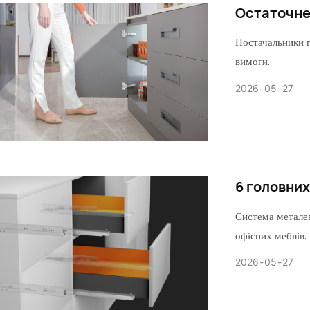
Остаточне 
Постачальники п
вимоги.
2026
05
27
6 головни
Система металев
офісних меблів.
2026
05
27