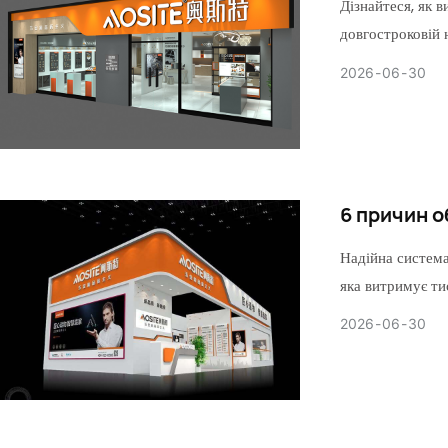
Дізнайтеся, як 
довгостроковій 
2026
06
30
6 причин 
Надійна система
яка витримує ти
2026
06
30