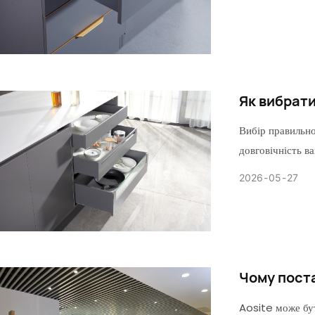
Як вибрат
Вибір правильно
довговічність в
2026
05
27
Чому пост
Aosite може бут