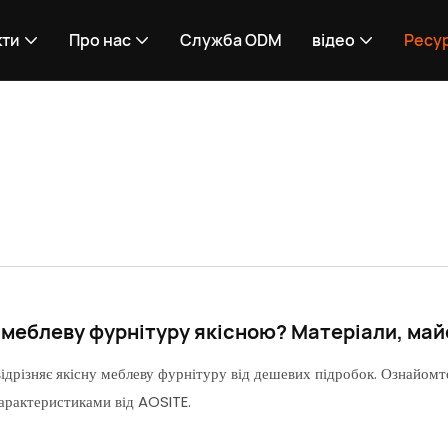
кти
Про нас
Служба ODM
відео
Ресу
 меблеву фурнітуру якісною? Матеріали, май
відрізняє якісну меблеву фурнітуру від дешевих підробок. Ознайом
арактеристиками від AOSITE.