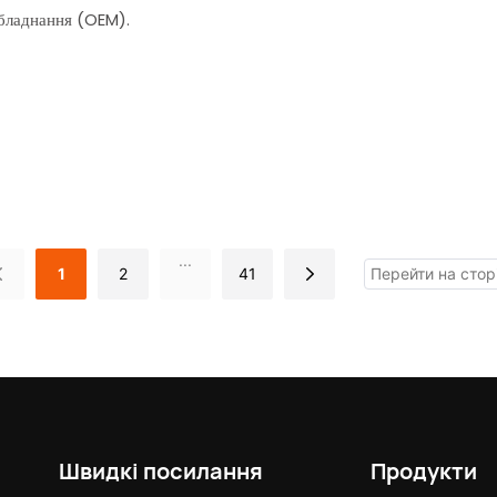
обладнання (OEM).
...
1
2
41
Швидкі посилання
Продукти