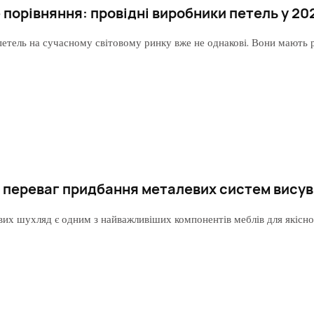
порівняння: провідні виробники петель у 20
етель на сучасному світовому ринку вже не однакові. Вони мають рі
х переваг придбання металевих систем висув
их шухляд є одним з найважливіших компонентів меблів для якісної