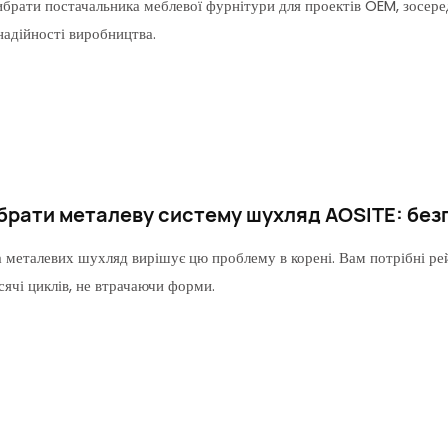
вибрати постачальника меблевої фурнітури для проектів OEM, зосере
надійності виробництва.
обрати металеву систему шухляд AOSITE: без
 металевих шухляд вирішує цю проблему в корені. Вам потрібні рейк
сячі циклів, не втрачаючи форми.