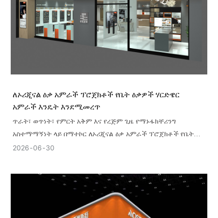
ለኦሪጂናል ዕቃ አምራች ፕሮጀክቶች የቤት ዕቃዎች ሃርድዌር
አምራች እንዴት እንደሚመረጥ
ጥራት፣ ወጥነት፣ የምርት አቅም እና የረጅም ጊዜ የማኑፋክቸሪንግ
አስተማማኝነት ላይ በማተኮር ለኦሪጂናል ዕቃ አምራች ፕሮጀክቶች የቤት
ዕቃዎች ሃርድዌር አቅራቢ እንዴት እንደሚመርጡ ይወቁ።
2026
06
30