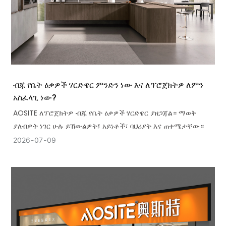
ብጁ የቤት ዕቃዎች ሃርድዌር ምንድን ነው እና ለፕሮጀክትዎ ለምን
አስፈላጊ ነው?
AOSITE ለፕሮጀክትዎ ብጁ የቤት ዕቃዎች ሃርድዌር ያዘጋጃል። ማወቅ
ያለብዎት ነገር ሁሉ ይኸውልዎት፤ አይነቶች፣ ባህሪያት እና ጠቀሜታቸው።
2026
07
09