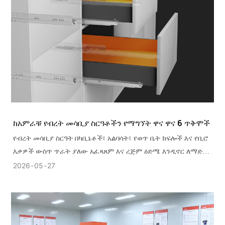
ከአምራቹ የብረት መሳቢያ ስርዓቶችን የማግኘት ዋና ዋና 6 ጥቅሞች
የብረት መሳቢያ ስርዓት በካቢኔቶች፣ አልባሳት፣ የወጥ ቤት ክፍሎች እና የቢሮ
እቃዎች ውስጥ ጥራት ያለው አፈጻጸም እና ረጅም ዕድሜ እንዲኖር ለማድረግ
በጣም አስፈላጊ ከሆኑ የቤት ዕቃዎች አንዱ ነው።
2026
05
27