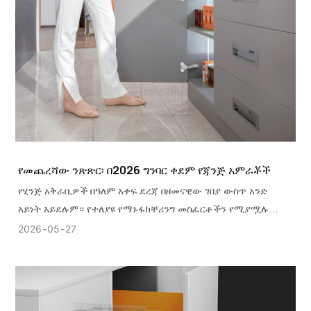
የመጨረሻው ንጽጽር፡ በ2026 ግንባር ቀደም የጃንጅ አምራቾች
የሂንጅ አቅራቢዎች በዓለም አቀፍ ደረጃ በዘመናዊው ገበያ ውስጥ አንድ
አይነት አይደሉም። የተለያዩ የማኑፋክቸሪንግ መስፈርቶችን የሚያሟሉ
የተለያዩ የአፈጻጸም ደረጃዎች አሏቸው።
2026
05
27