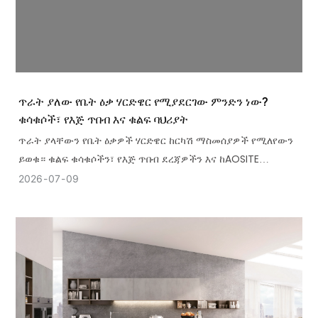
ጥራት ያለው የቤት ዕቃ ሃርድዌር የሚያደርገው ምንድን ነው?
ቁሳቁሶች፣ የእጅ ጥበብ እና ቁልፍ ባህሪያት
ጥራት ያላቸውን የቤት ዕቃዎች ሃርድዌር ከርካሽ ማስመሰያዎች የሚለየውን
ይወቁ። ቁልፍ ቁሳቁሶችን፣ የእጅ ጥበብ ደረጃዎችን እና ከAOSITE
ሊኖሯቸው የሚገቡ ባህሪያትን ያስሱ።
2026
07
09