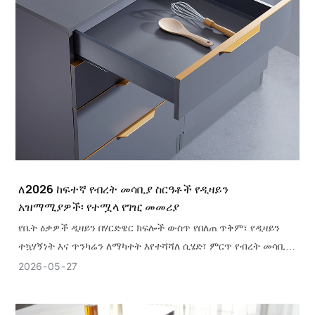
ለ2026 ከፍተኛ የብረት መሳቢያ ስርዓቶች የዲዛይን
አዝማሚያዎች፡ የተሟላ የገዢ መመሪያ
የቤት ዕቃዎች ዲዛይን በሃርድዌር ክፍሎች ውስጥ የበለጠ ጥቅም፣ የዲዛይን
ተኳሃኝነት እና ጥንካሬን ለማካተት እየተሻሻለ ሲሄድ፣ ምርጥ የብረት መሳቢያ
ስርዓቶች አስፈላጊነት እየጨመረ ነው።
2026
05
27