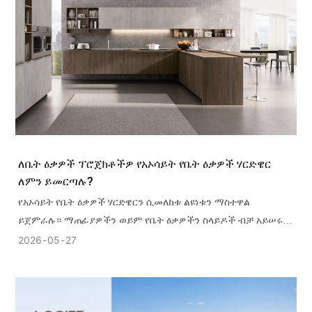
ለቤት ዕቃዎች ፕሮጀክቶችዎ የአኦሳይት የቤት ዕቃዎች ሃርድዌር
ለምን ይመርጣሉ?
የአኦሳይት የቤት ዕቃዎች ሃርድዌርን ሲመለከቱ ልዩነቱን ማስተዋል
ይጀምራሉ። ማጠፊያዎችን ወይም የቤት ዕቃዎችን ስላይዶች ብቻ አይሠሩም
- የቤት ዕቃዎችን አጠቃቀም ያስባሉ
2026
05
27