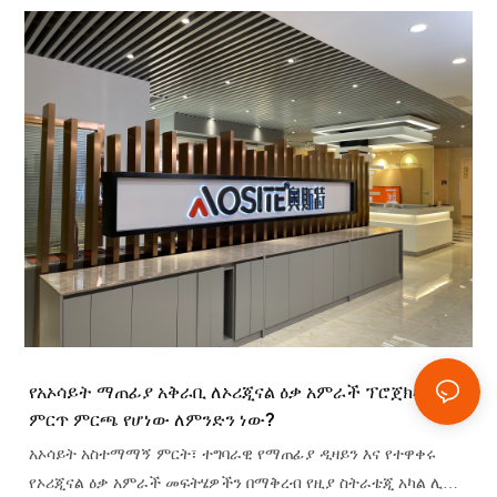
የአኦሳይት ማጠፊያ አቅራቢ ለኦሪጂናል ዕቃ አምራች ፕሮጀክቶች
ምርጥ ምርጫ የሆነው ለምንድን ነው?
አኦሳይት አስተማማኝ ምርት፣ ተግባራዊ የማጠፊያ ዲዛይን እና የተዋቀሩ
የኦሪጂናል ዕቃ አምራች መፍትሄዎችን በማቅረብ የዚያ ስትራቴጂ አካል ሊሆን