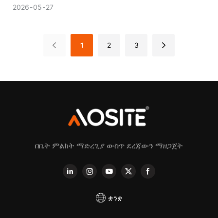
ይችላል።
2026
05
27
1
2
3
በቤት ምልክት ማድረጊያ ውስጥ ደረጃውን ማዘጋጀት
ቋንቋ