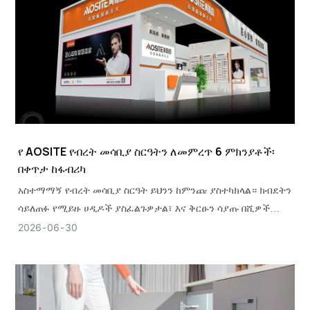
የ AOSITE የብረት መሳቢያ ስርዓትን ለመምረጥ 6 ምክንያቶች፡
በቀጥታ ከፋብሪካ
አስተማማኝ የብረት መሳቢያ ስርዓት ይህንን ከምንጩ ያስተካክላል። ክብደትን
ሳይለጠፉ የሚይዙ ሀዲዶች ያስፈልጉዎታል፣ እና ቅርፁን ሳያጡ በሺዎች
የሚቆጠሩ ዑደቶችን የሚቋቋም ሳጥን ያስፈልግዎታል።
2026
06
30