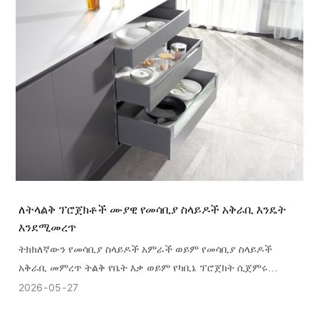
ለትላልቅ ፕሮጀክቶች ሙያዊ የመሳቢያ ስላይዶች አቅራቢ እንዴት
እንደሚመረጥ
ትክክለኛውን የመሳቢያ ስላይዶች አምራች ወይም የመሳቢያ ስላይዶች
አቅራቢ መምረጥ ትልቅ የቤት እቃ ወይም የካቢኔ ፕሮጀክት ሲጀምሩ
በምርትዎ ጥራት፣ ተግባር እና ዘላቂነት ላይ ትልቅ ተጽዕኖ የሚያሳድር ቁልፍ
2026
05
27
ውሳኔ ነው።