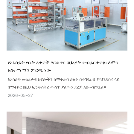
የአኦሳይት የቤት ዕቃዎች ሃርድዌር ባህሪያት ተብራርተዋል፡ ለምን
አስተማማኝ ምርጫ ነው
አኦሳይት መሰረታዊ ክፍሎችን ከማቅረብ ይልቅ በተግባራዊ ምህንድስና ላይ
በማተኮር በዚህ ኢንዱስትሪ ውስጥ ያለውን ደረጃ አስመዝግቧል።
2026
05
27