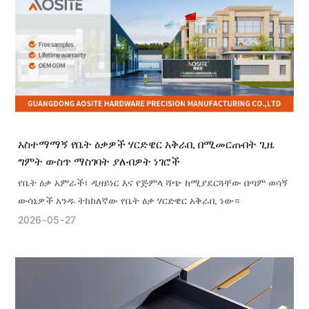
አስተማማኝ የቤት ዕቃዎች ሃርድዌር አቅራቢ በሚመርጡበት ጊዜ
ግምት ውስጥ ማስገባት ያለብዎት ነገሮች
የቤት ዕቃ አምራች፣ ዲዛይነር እና የጅምላ ሻጭ ከሚያደርጓቸው በጣም ወሳኝ
ውሳኔዎች አንዱ ትክክለኛው የቤት ዕቃ ሃርድዌር አቅራቢ ነው።
2026
05
27