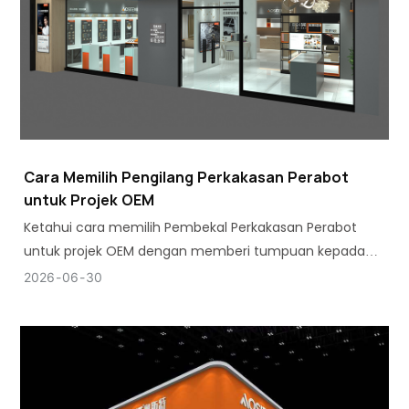
Cara Memilih Pengilang Perkakasan Perabot
untuk Projek OEM
Ketahui cara memilih Pembekal Perkakasan Perabot
untuk projek OEM dengan memberi tumpuan kepada
kualiti, konsistensi, kapasiti pengeluaran dan
2026
06
30
kebolehpercayaan pembuatan jangka panjang.