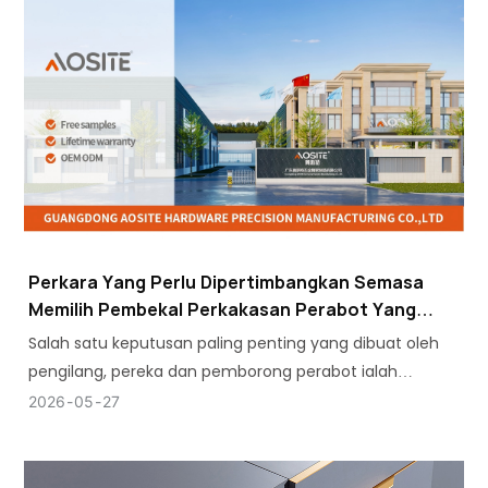
Perkara Yang Perlu Dipertimbangkan Semasa
Memilih Pembekal Perkakasan Perabot Yang
Boleh Dipercayai
Salah satu keputusan paling penting yang dibuat oleh
pengilang, pereka dan pemborong perabot ialah
pembekal perkakasan perabot yang tepat.
2026
05
27