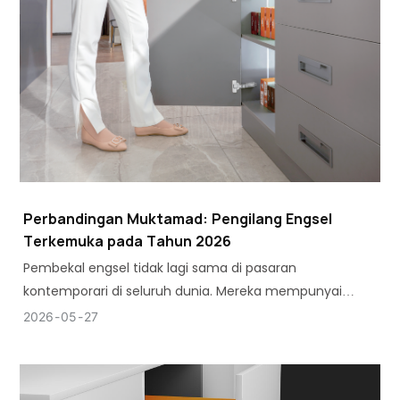
Perbandingan Muktamad: Pengilang Engsel
Terkemuka pada Tahun 2026
Pembekal engsel tidak lagi sama di pasaran
kontemporari di seluruh dunia. Mereka mempunyai
tahap prestasi yang berbeza-beza yang memenuhi
2026
05
27
keperluan pembuatan yang berbeza.