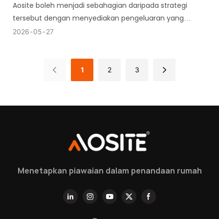
Aosite boleh menjadi sebahagian daripada strategi
tersebut dengan menyediakan pengeluaran yang
andal, reka bentuk engsel praktikal dan penyelesaian
2026
05
27
OEM berstruktur.
1
2
3
Menetapkan piawaian dalam penandaan rumah