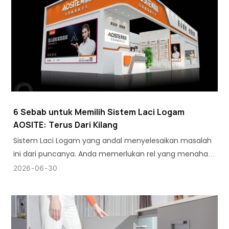
6 Sebab untuk Memilih Sistem Laci Logam
AOSITE: Terus Dari Kilang
Sistem Laci Logam yang andal menyelesaikan masalah
ini dari puncanya. Anda memerlukan rel yang menahan
berat tanpa melentur, dan anda memerlukan kotak
2026
06
30
yang tahan beribu-ribu kitaran tanpa kehilangan
bentuk.