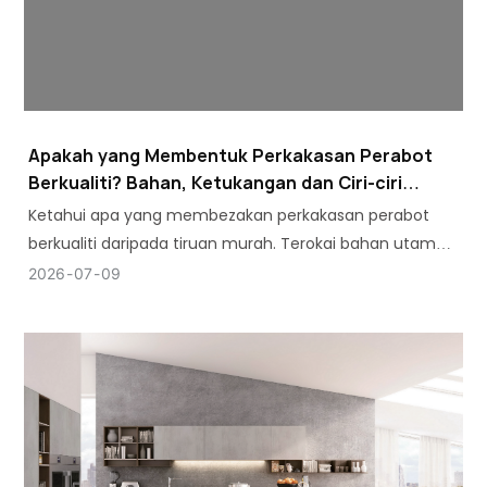
Apakah yang Membentuk Perkakasan Perabot
Berkualiti? Bahan, Ketukangan dan Ciri-ciri
Utama
Ketahui apa yang membezakan perkakasan perabot
berkualiti daripada tiruan murah. Terokai bahan utama,
piawaian ketukangan dan ciri-ciri wajib daripada AOSITE.
2026
07
09