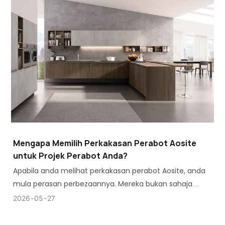
Mengapa Memilih Perkakasan Perabot Aosite
untuk Projek Perabot Anda?
Apabila anda melihat perkakasan perabot Aosite, anda
mula perasan perbezaannya. Mereka bukan sahaja
membuat engsel atau slaid perabot - mereka juga
2026
05
27
mempertimbangkan penggunaan perabot.