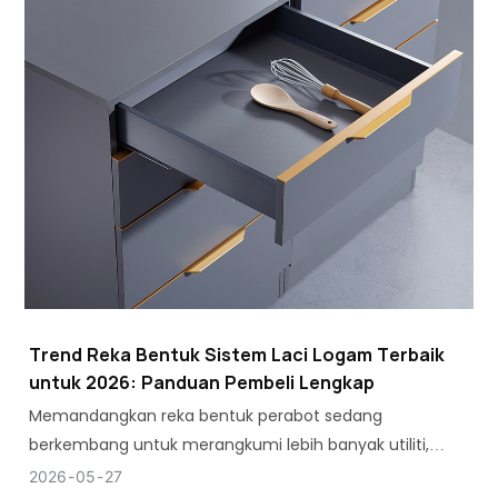
Trend Reka Bentuk Sistem Laci Logam Terbaik
untuk 2026: Panduan Pembeli Lengkap
Memandangkan reka bentuk perabot sedang
berkembang untuk merangkumi lebih banyak utiliti,
keserasian reka bentuk dan kekuatan dalam elemen
2026
05
27