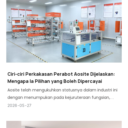
Ciri-ciri Perkakasan Perabot Aosite Dijelaskan:
Mengapa Ia Pilihan yang Boleh Dipercayai
Aosite telah mengukuhkan statusnya dalam industri ini
dengan menumpukan pada kejuruteraan fungsian,
berbanding hanya membekalkan komponen asas.
2026
05
27