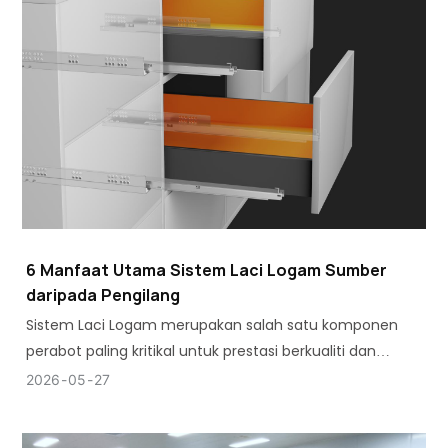
6 Manfaat Utama Sistem Laci Logam Sumber
daripada Pengilang
Sistem Laci Logam merupakan salah satu komponen
perabot paling kritikal untuk prestasi berkualiti dan
ketahanan dalam kabinet, almari pakaian, unit dapur
2026
05
27
dan perabot pejabat.