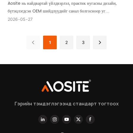
Aosite нь найдвартай үйлдвэрлэл, практик нугасны дизайн,
бүтэцлэгдсэн OEM шийдлүүдийг санал болгосноор уг
стратегийн нэг хэсэг болж чадна.
2026
05
27
1
2
3
Гэрийн тэмдэглэгээнд стандарт тогтоох