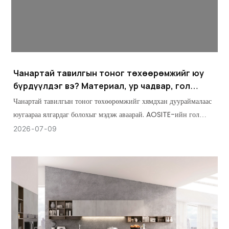
Чанартай тавилгын тоног төхөөрөмжийг юу
бүрдүүлдэг вэ? Материал, ур чадвар, гол
онцлогууд
Чанартай тавилгын тоног төхөөрөмжийг хямдхан дуураймалаас
юугаараа ялгардаг болохыг мэдэж аваарай. AOSITE-ийн гол
материал, ур чадварын стандарт болон зайлшгүй шаардлагатай
2026
07
09
онцлогуудыг судлаарай.