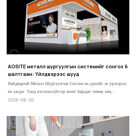
AOSITE металл шургуулгын системийг сонгох 6
шалтгаан: Үйлдвэрээс шууд
Найдвартай Металл Шургуулгын Систем нь үүнийг эх үүсвэрээс
нь засдаг. Танд нугалахгүйгээр жинг барьдаг төмөр зам,
хэлбэрээ алдахгүйгээр мянга мянган мөчлөгийг тэсвэрлэдэг
2026
06
30
хайрцаг хэрэгтэй.