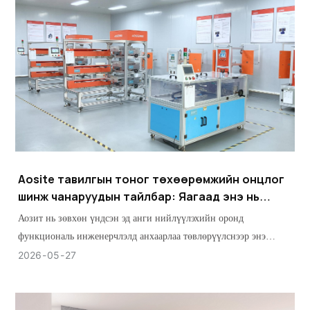
Aosite тавилгын тоног төхөөрөмжийн онцлог
шинж чанаруудын тайлбар: Яагаад энэ нь
найдвартай сонголт вэ
Аозит нь зөвхөн үндсэн эд анги нийлүүлэхийн оронд
функциональ инженерчлэлд анхаарлаа төвлөрүүлснээр энэ
салбарт өөрийн байр сууриа тогтоосон.
2026
05
27