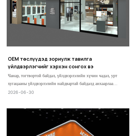
OEM төслүүдэд зориулж тавилга
үйлдвэрлэгчийг хэрхэн сонгох вэ
Чанар, тогтвортой байдал, үйлдвэрлэлийн хүчин чадал, урт
хугацааны үйлдвэрлэлийн найдвартай байдалд анхаарлаа
төвлөрүүлснээр OEM төслүүдэд зориулсан Тавилгын Тоног
2026
06
30
Төхөөрөмжийн Нийлүүлэгчийг хэрхэн сонгох талаар
суралцаарай.