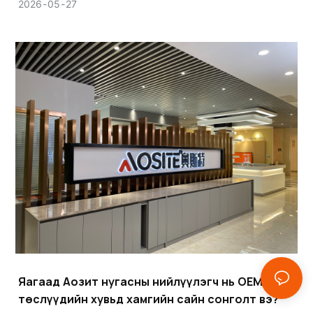
нийлүүлэгчийг сонгох нь бүтээгдэхүүний чанар, үйл ажиллагаа,
2026
05
27
бат бөх чанарт ихээхэн нөлөөлдөг гол шийдвэр юм.
Яагаад Аозит нугасны нийлүүлэгч нь OEM
төслүүдийн хувьд хамгийн сайн сонголт вэ?