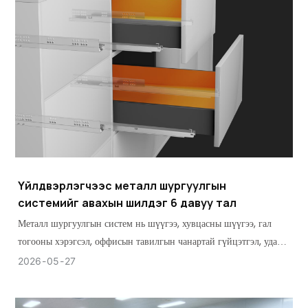
Үйлдвэрлэгчээс металл шургуулгын
системийг авахын шилдэг 6 давуу тал
Металл шургуулгын систем нь шүүгээ, хувцасны шүүгээ, гал
тогооны хэрэгсэл, оффисын тавилгын чанартай гүйцэтгэл, удаан
эдэлгээг хангах хамгийн чухал тавилгын бүрэлдэхүүн
2026
05
27
хэсгүүдийн нэг юм.