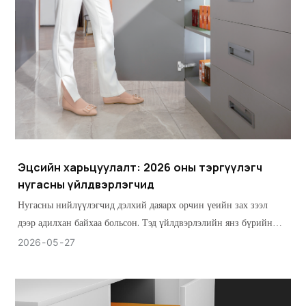
Эцсийн харьцуулалт: 2026 оны тэргүүлэгч
нугасны үйлдвэрлэгчид
Нугасны нийлүүлэгчид дэлхий даяарх орчин үеийн зах зээл
дээр адилхан байхаа больсон. Тэд үйлдвэрлэлийн янз бүрийн
шаардлагыг хангасан янз бүрийн түвшний гүйцэтгэлтэй байдаг.
2026
05
27