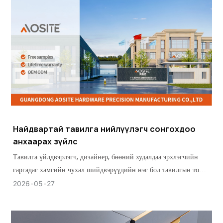
Найдвартай тавилга нийлүүлэгч сонгохдоо
анхаарах зүйлс
Тавилга үйлдвэрлэгч, дизайнер, бөөний худалдаа эрхлэгчийн
гаргадаг хамгийн чухал шийдвэрүүдийн нэг бол тавилгын тоног
төхөөрөмжийн зөв нийлүүлэгчийг сонгох явдал юм.
2026
05
27