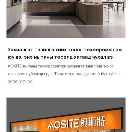
Захиалгат тавилга хийх тоног төхөөрөмж гэж
юу вэ, энэ нь таны төсөлд яагаад чухал вэ
AOSITE нь таны төсөлд зориулж захиалгат тавилгын тоног
төхөөрөмж үйлдвэрлэдэг. Таны мэдэх шаардлагатай бүх зүйл энд
байна: төрөл, онцлог, тэдгээрийн ач холбогдол.
2026
07
09