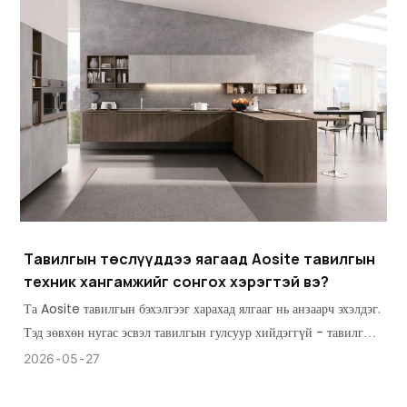
Тавилгын төслүүддээ яагаад Aosite тавилгын
техник хангамжийг сонгох хэрэгтэй вэ?
Та Aosite тавилгын бэхэлгээг харахад ялгааг нь анзаарч эхэлдэг.
Тэд зөвхөн нугас эсвэл тавилгын гулсуур хийдэггүй - тавилгын
хэрэглээг харгалзан үздэг.
2026
05
27