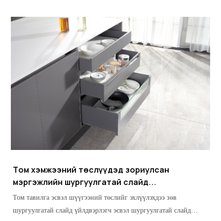
нэмэгдэж байна.
Том хэмжээний төслүүдэд зориулсан
мэргэжлийн шургуулгатай слайд
нийлүүлэгчийг хэрхэн сонгох вэ
Том тавилга эсвэл шүүгээний төслийг эхлүүлэхдээ зөв
шургуулгатай слайд үйлдвэрлэгч эсвэл шургуулгатай слайд