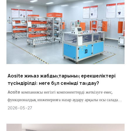
Aosite жиһаз жабдықтарының ерекшеліктері
түсіндірілді: неге бұл сенімді таңдау?
Aosite компаниясы негізгі компоненттерді жеткізуге емес,
функционалдық инженерияға назар аудару арқылы осы саладағы
мәртебесін орнатты.
2026
05
27