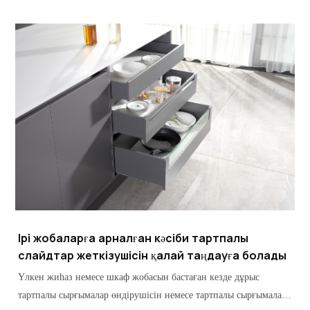
артып келеді.
Ірі жобаларға арналған кәсіби тартпалы
слайдтар жеткізушісін қалай таңдауға болады
Үлкен жиһаз немесе шкаф жобасын бастаған кезде дұрыс
тартпалы сырғымалар өндірушісін немесе тартпалы сырғымалар