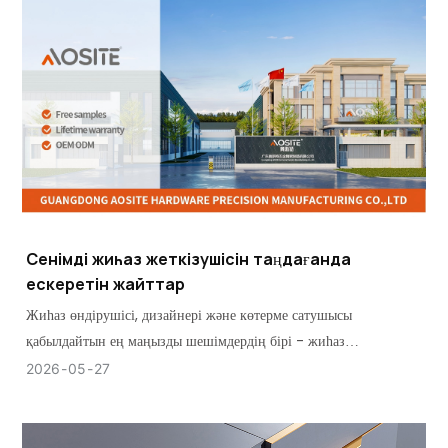
Сенімді жиһаз жеткізушісін таңдағанда
ескеретін жайттар
Жиһаз өндірушісі, дизайнері және көтерме сатушысы
қабылдайтын ең маңызды шешімдердің бірі - жиһаз
жабдықтарын дұрыс жеткізушіні таңдау.
2026
05
27