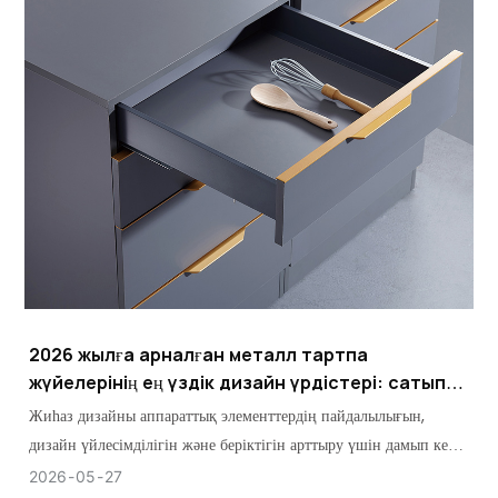
2026 жылға арналған металл тартпа
жүйелерінің ең үздік дизайн үрдістері: сатып
алушыға арналған толық нұсқаулық
Жиһаз дизайны аппараттық элементтердің пайдалылығын,
дизайн үйлесімділігін және беріктігін арттыру үшін дамып келе
жатқандықтан, оңтайлы металл тартпа жүйелеріне қажеттілік
2026
05
27