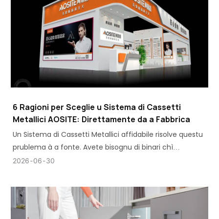
6 Ragioni per Sceglie u Sistema di Cassetti
Metallici AOSITE: Direttamente da a Fabbrica
Un Sistema di Cassetti Metallici affidabile risolve questu
prublema à a fonte. Avete bisognu di binari chì
sustenenu u pesu senza flettesi, è avete bisognu di una
2026
06
30
scatula chì sopravvive à migliaia di cicli senza perde a
forma.