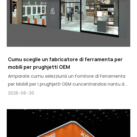
Cumu sceglie un fabricatore di ferramenta per
mobili per prughjetti OEM
Amparate cumu selezziunà un Fornitore di Ferramenta
per Mobili per i prughjetti OEM cuncentrandosi nantu à a
qualità, a cunsistenza, a capacità di pruduzzione è
2026
06
30
l'affidabilità di fabricazione à longu andà.