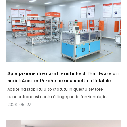
Spiegazione di e caratteristiche di l'hardware di i
mobili Aosite: Perchè hè una scelta affidabile
Aosite hà stabilitu u so statutu in questu settore
cuncentrandosi nantu à l'ingegneria funzionale, in
uppusizione à a semplice furnitura di cumpunenti basi.
2026
05
27