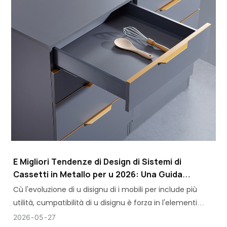
E Migliori Tendenze di Design di Sistemi di
Cassetti in Metallo per u 2026: Una Guida
Completa per l'Acquirenti
Cù l'evoluzione di u disignu di i mobili per include più
utilità, cumpatibilità di u disignu è forza in l'elementi
hardware, ci hè una crescita di u bisognu di Sistemi di
2026
05
27