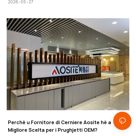
impattu nantu à a qualità, a funzione è a durabilità di u
2026
05
27
vostru pruduttu quandu si principia un grande
prughjettu di mobili o di mobili.
Perchè u Fornitore di Cerniere Aosite hè a
Migliore Scelta per i Prughjetti OEM?