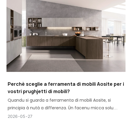
Perchè sceglie a ferramenta di mobili Aosite per i
vostri prughjetti di mobili?
Quandu si guarda a ferramenta di mobili Aosite, si
principia à nutà a differenza. Ùn facenu micca solu
cerniere o guide per mobili - tenenu contu di l'usu di i
2026
05
27
mobili.