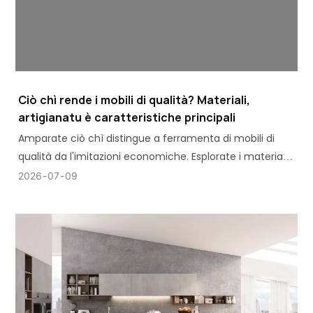
Ciò chì rende i mobili di qualità? Materiali,
artigianatu è caratteristiche principali
Amparate ciò chì distingue a ferramenta di mobili di
qualità da l'imitazioni economiche. Esplorate i materiali
chjave, i standard di artigianalità è e caratteristiche
2026
07
09
indispensabili di AOSITE.