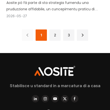
Aosite pò fà parte di sta strategia furnendu una
pruduzzione affidabile, un cuncepimentu praticu di
cerniere è suluzioni OEM strutturate.
2026
05
27
1
2
3
Stabilisce u standard in a marcatura di a casa