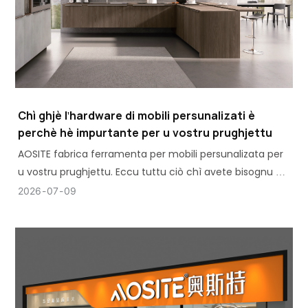
Chì ghjè l'hardware di mobili persunalizati è
perchè hè impurtante per u vostru prughjettu
AOSITE fabrica ferramenta per mobili persunalizata per
u vostru prughjettu. Eccu tuttu ciò chì avete bisognu di
sapè: tipi, caratteristiche è a so impurtanza.
2026
07
09