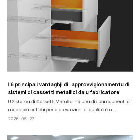
I 6 principali vantaghji di l'approvvigionamentu di
sistemi di cassetti metallici da u fabricatore
U Sistema di Cassetti Metallici hè unu di i cumpunenti di
mobili più critichi per e prestazioni di qualità è a
longevità in armadi, guardaroba, mobili di cucina è
2026
05
27
mobili per ufficiu.