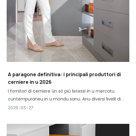
A paragone definitiva: i principali produttori di
cerniere in u 2026
I fornitori di cerniere ùn sò più listessi in u mercatu
cuntempuraneu in u mondu sanu. Anu diversi livelli di
prestazione chì rispondenu à diverse esigenze di
2026
05
27
fabricazione.