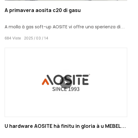
A primavera aosita c20 di gasu
A molla à gas soft-up AOSITE vi offre una sperienza di
chjusura di porta tranquilla, sicura è cunfortu,
684
Viste
2025
03
14
trasformendu ogni chjusura di porta in un rituale
elegante è graziosu! Dite addiu à i disturbi di u rumore è
state luntanu da i periculi per a sicurezza, prufittendu di
una vita domestica tranquilla è cunfortu.
U hardware AOSITE hà finitu in gloria à u MEBEL
2024