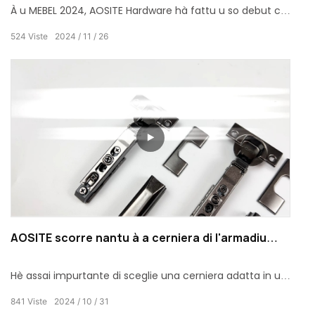
À u MEBEL 2024, AOSITE Hardware hà fattu u so debut cù
prudutti eccellenti è squadra prufessiunale, chì era un
524
Viste
2024
11
26
successu cumpletu.
AOSITE scorre nantu à a cerniera di l'armadiu
idraulica di piastra 3D dissimulata
Hè assai impurtante di sceglie una cerniera adatta in u
disignu è a produzzione di casa. A slitta AOSITE nantu à a
841
Viste
2024
10
31
cerniera di l'armadiu idraulica di piastra 3D nascosta hè