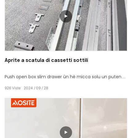
Aprite a scatula di cassetti sottili
Push open box slim drawer ùn hè micca solu un putente
assistente per u almacenamentu in casa, ma ancu una
926
Viste
2024
09
28
scelta squisita per migliurà a qualità di vita. Crea un
spaziu di casa bellu è praticu per voi cù u so design
ultra-sottile, u so funziunamentu convenientu, super-
portante è modi d'installazione diversificati.