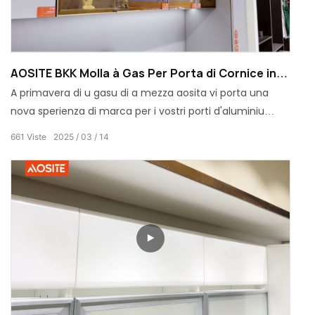
AOSITE BKK Molla à Gas Per Porta di Cornice in
Alluminiu
A primavera di u gasu di a mezza aosita vi porta una
nova sperienza di marca per i vostri porti d'aluminiu
Porte! Hè adattatu per parechji tipi di porti di forne
661
Viste
2025
03
14
d'aluminiu è hè faciule per stallà. Prisenta una funzione
di pusizione di stazione, scontra i vostri bisogni diversi.
Sceglite sta primavera di gas per fà a vostra vita più
intelligente è più conveniente!