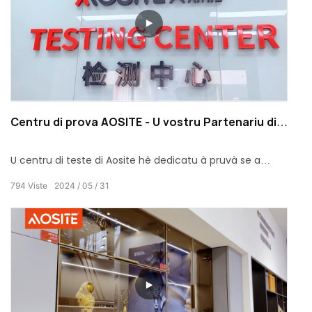
Centru di prova AOSITE - U vostru Partenariu di
Fiducia per Soluzioni di hardware di mobili di casa
di alta qualità
U centru di teste di Aosite hè dedicatu à pruvà se a
qualità di i prudutti di hardware di mobili pruduciutu hà
794
Viste
2024
05
31
passatu u standard.