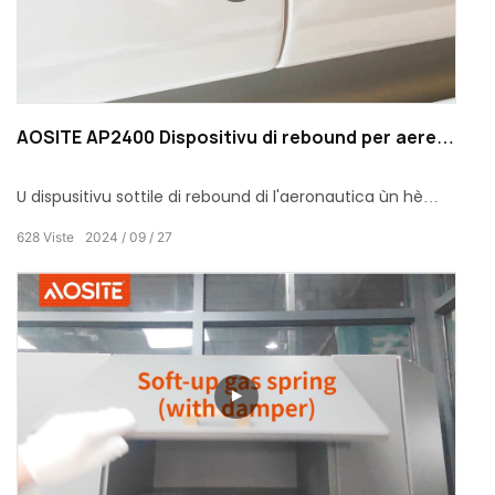
AOSITE AP2400 Dispositivu di rebound per aereo
sottile
U dispusitivu sottile di rebound di l'aeronautica ùn hè
micca solu un accessoriu, ma ancu a cristallizazione
628
Viste
2024
09
27
perfetta di tecnulugia muderna è cuncepimentu
intelligente, apposta per voi chì perseguite una qualità
eccellente.