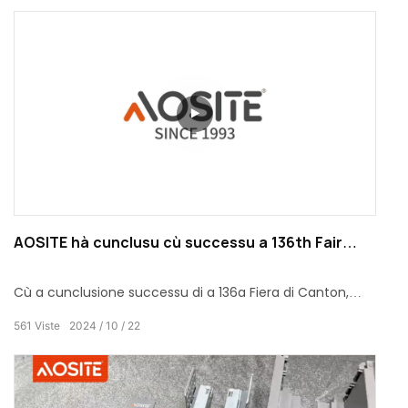
diventata a prima scelta per parechje decorazioni di
casa è fabricazioni di mobili per via di u so eccellente
rendiment è durabilità. Ùn pò micca solu migliurà
l'estetica generale di u spaziu di casa, ma ancu
dimustrà u vostru gustu è a ricerca in dettagli.
AOSITE hà cunclusu cù successu a 136th Fair
Canton
Cù a cunclusione successu di a 136a Fiera di Canton,
AOSITE vole ringrazià sinceramente ogni cliente è amicu
561
Viste
2024
10
22
chì hè ghjuntu à u nostru stand. In questu avvenimentu
ecunomicu è cummerciale famosu in u mondu, avemu
vistu a prosperità è l'innuvazione di l'affari inseme.