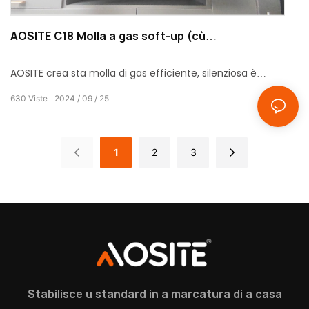
AOSITE C18 Molla a gas soft-up (cù
ammortizzatore)
AOSITE crea sta molla di gas efficiente, silenziosa è
durable, chì aghjunghje un toccu di squisitezza è
630
Viste
2024
09
25
tranquillità à u vostru spaziu di casa.
1
2
3
Stabilisce u standard in a marcatura di a casa