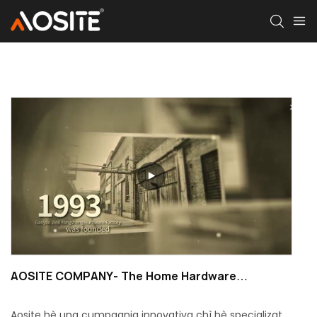
AOSITE COMPANY- The Home Hardware
Manufacturer: 30 anni di eccellenza OEM è ODM
Aosite hè una cumpagnia innovativa chì hè specializata