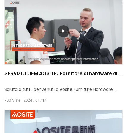
SERVIZIO OEM AOSITE: Fornitore di hardware di
mobili di qualità di 30 anni per i servizii ODM / OEM
Saluta à tutti, benvenuti à Aosite Furniture Hardware
Supplier. Avemu 30 anni di sperienza prufessiunale di
730
Viste
2024
01
17
fabricazione di hardware di casa, scopu di furnisce un
serviziu ODM / OEM di alta qualità per i nostri clienti.