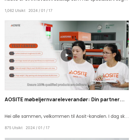
på maskinvareprodukter til hjemmet i over 30 år. Vi
1,062
Utsikt
2024
01
17
konsentrerer oss om å produsere husholdningsmaskiner
for OEM- og ODM-tjenester.
AOSITE møbeljernvareleverandør: Din partner
innen maskinvare til hjemmet - ekspertise,
kvalitet og pålitelighet
Hei alle sammen, velkommen til Aosit-kanalen. I dag skal
jeg ta deg dypt inn i AOSITE-fabrikken og introdusere
875
Utsikt
2024
01
17
produksjonssystemet vårt. la oss gå.