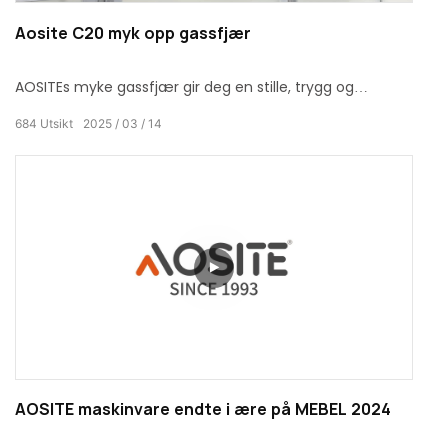
Aosite C20 myk opp gassfjær
AOSITEs myke gassfjær gir deg en stille, trygg og
komfortabel dørlukkingsopplevelse, og gjør hver
684
Utsikt
2025
03
14
dørlukking til et elegant og grasiøst ritual! Si farvel til
støyforstyrrelser og hold deg unna sikkerhetsfarer, og
nyt et fredelig og komfortabelt hjemmeliv.
AOSITE maskinvare endte i ære på MEBEL 2024