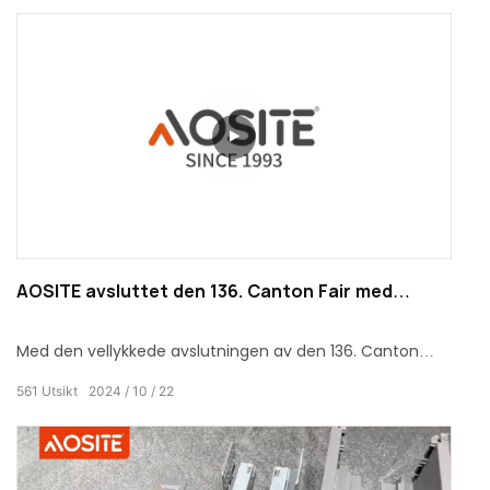
mange hjemdekorasjoner og møbelproduksjon på grunn
av sin utmerkede ytelse og holdbarhet. Det kan ikke bare
forbedre den generelle estetikken til hjemmet, men
også vise din smak og streben i detaljer.
AOSITE avsluttet den 136. Canton Fair med
suksess
Med den vellykkede avslutningen av den 136. Canton
Fair, vil AOSITE oppriktig takke hver kunde og venn som
561
Utsikt
2024
10
22
kom til standen vår. På denne verdensberømte
økonomiske og handelsmessige begivenheten var vi
vitne til velstanden og innovasjonen i næringslivet