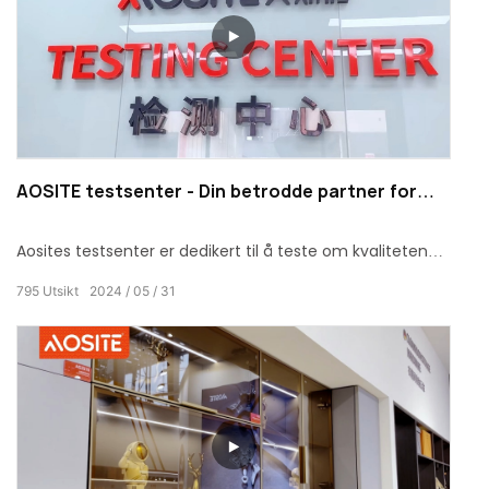
AOSITE testsenter - Din betrodde partner for
møbelløsninger av høy kvalitet til hjemmet
Aosites testsenter er dedikert til å teste om kvaliteten
på de produserte møbeljernvareproduktene har bestått
795
Utsikt
2024
05
31
standarden.