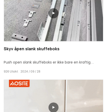
sammen.
Skyv åpen slank skuffeboks
Push open slank skuffeboks er ikke bare en kraftig
assistent for hjemmeoppbevaring, men også et utsøkt
926
Utsikt
2024
09
28
valg for å forbedre livskvaliteten. Den skaper et vakkert
og praktisk hjemmerom for deg med sin ultratynne
design, praktiske betjening, superlastbærende og
varierte installasjonsmodi.