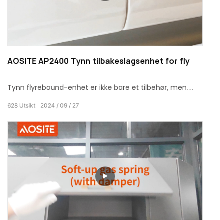
AOSITE AP2400 Tynn tilbakeslagsenhet for fly
Tynn flyrebound-enhet er ikke bare et tilbehør, men
også den perfekte krystalliseringen av moderne
628
Utsikt
2024
09
27
teknologi og intelligent design, spesielt skreddersydd for
deg som streber etter utmerket kvalitet.