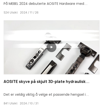
På MEBEL 2024 debuterte AOSITE Hardware med
utmerkede produkter og profesjonelt team, som var en
524
Utsikt
2024
11
26
fullstendig suksess.
AOSITE skyve på skjult 3D-plate hydraulisk
skaphengsel
Det er veldig viktig å velge et passende hengsel i
boligdesign og produksjon. AOSITE skyve på skjult 3D-
841
Utsikt
2024
10
31
plate hydraulisk skaphengsel har blitt førstevalget for