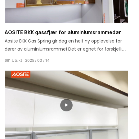
AOSITE BKK gassfjær for aluminiumsrammedør
Aosite BKK Gas Spring gir deg en helt ny opplevelse for
dører av aluminiumsramme! Det er egnet for forskjellige
typer aluminiumsrammer og er enkel å installere. Med
661
Utsikt
2025
03
14
en oppholdsposisjonsfunksjon, oppfyller den dine
mangfoldige behov. Velg denne gassfjæren for å gjøre
hjemmelivet ditt smartere og mer praktisk!