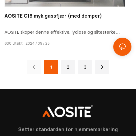
AOSITE C18 myk gassfjær (med demper)
AOSITE skaper denne effektive, lydløse og slitesterke
gassfjæren, som gir et snev av utsøkthet og ro til
630
Utsikt
2024
09
25
hjemmet ditt.
1
2
3
Setter standarden for hjemmemarkering