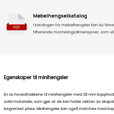
bufferenhe
og mykere 
Møbelhengselkatalog
og skaper e
I katalogen for møbelhengsler kan du finn
deg den u
tilhørende monteringsdimensjoner, som vil
Egenskaper til minihengsler
En av hovedtrekkene til minihengsler med 26 mm kopphode e
solid materiale, som gjør at de kan holde vekten av skapd
begrenset plass. Minihengsler kan også matches med kopphod