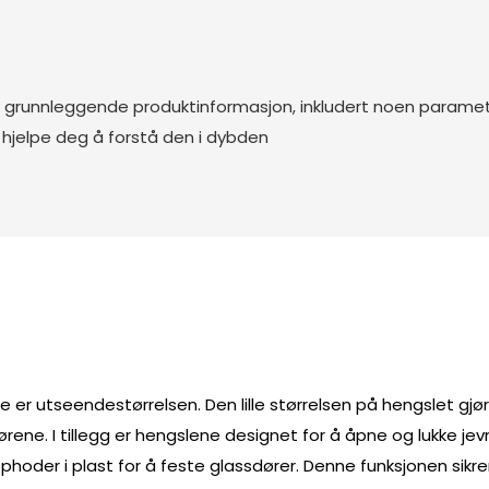
ten gjør skapdøren roligere
når den åpnes eller lukkes,
t stille bruksmiljø og gir
e grunnleggende produktinformasjon, inkludert noen parame
ltimate opplevelsen
 hjelpe deg å forstå den i dybden
r utseendestørrelsen. Den lille størrelsen på hengslet gjør
ørene. I tillegg er hengslene designet for å åpne og lukke j
er i plast for å feste glassdører. Denne funksjonen sikrer at 