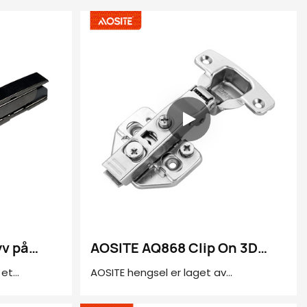
v på
AOSITE AQ868 Clip On 3D
aulisk
Justerbart Hydraulisk
 et
AOSITE hengsel er laget av
dempingshengsel
esign og
høykvalitets kaldvalset stål. Tykkelsen