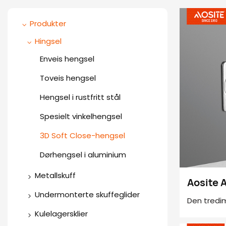
Produkter
Hingsel
Enveis hengsel
Toveis hengsel
Hengsel i rustfritt stål
Spesielt vinkelhengsel
3D Soft Close-hengsel
Dørhengsel i aluminium
Metallskuff
Aosite
Slank skuffeboks
Undermonterte skuffeglider
koppkli
Den tredi
hydraul
Synkronisert demping skjult
Metallskuffeboks (rund
Kulelagersklier
designen k