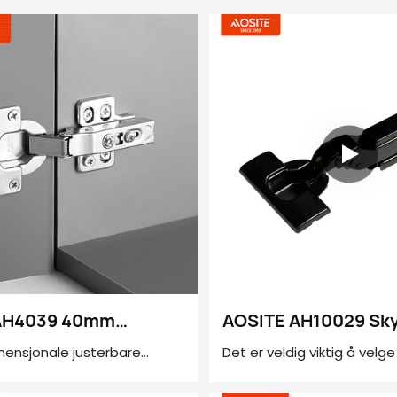
 AH4039 40mm
AOSITE AH10029 Sky
pp på 3D justerbar
skjult 3D-plate Hydr
mensjonale justerbare
Det er veldig viktig å velge
isk demping hengsel
skaphengsel
an enkelt korrigere
passende hengsel i boligd