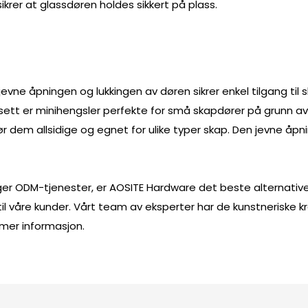
rer at glassdøren holdes sikkert på plass.
ne åpningen og lukkingen av døren sikrer enkel tilgang til sk
sett er minihengsler perfekte for små skapdører på grunn av s
dem allsidige og egnet for ulike typer skap. Den jevne åpni
renger ODM-tjenester, er AOSITE Hardware det beste alternati
til våre kunder. Vårt team av eksperter har de kunstneriske 
r mer informasjon.