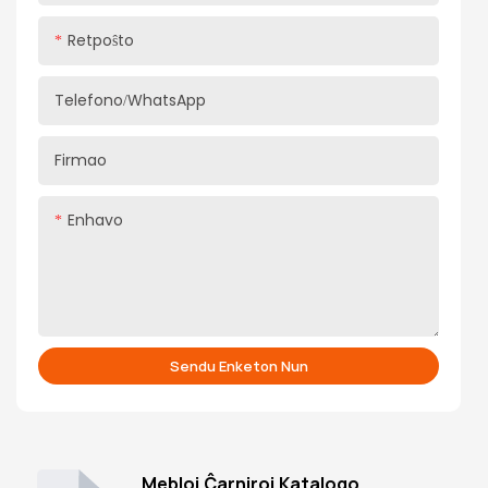
Retpoŝto
Telefono/WhatsApp
Firmao
Enhavo
Sendu Enketon Nun
Mebloj Ĉarniroj Katalogo