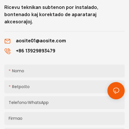
Ricevu teknikan subtenon por instalado,
bontenado kaj korektado de aparataraj
akcesoraĵoj.
aosite01@aosite.com
+86 13929893479
Nomo
Retpoŝto
Telefono/WhatsApp
Firmao