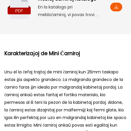
En la katalogo pri
mebloĉarniroj, vi povas trovi
bazajn produktajn informojn,
inkluzive de iuj parametroj kaj
funkcioj, kaj ankaŭ respondajn
instalajn dimensiojn, kiuj helpos
vin kompreni ĝin profunde.
Karakterizaĵoj de Mini Ĉarniroj
Unu el la ĉefaj trajtoj de mini ĉarniroj kun 26mm taskapo
estas ĝia aspekto grandeco. La malgranda grandeco de la
ĉarniro faras ĝin ideala por malgrandaj kabinetaj pordoj. La
ĉarniroj ankaŭ estas faritaj el fortika materialo, kio
permesas al ili teni la pezon de la kabinetaj pordoj. Aldone,
la ĉarniroj estas dizajnitaj por malfermiĝi kaj fermi glate, kio
igas ilin perfektaj por uzo en malgrandaj kabinetoj kie spaco
estas limigita. Mini ĉarniroj ankaŭ povas esti egalitaj kun