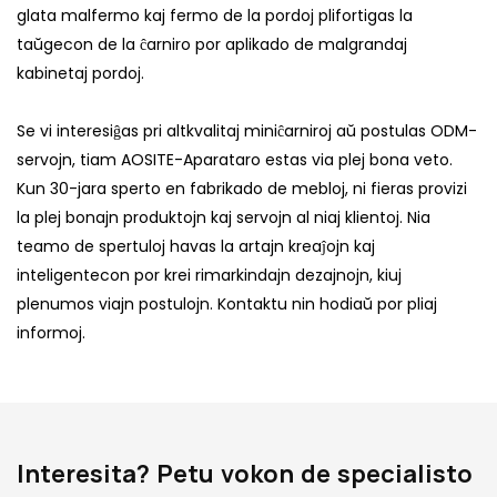
glata malfermo kaj fermo de la pordoj plifortigas la
taŭgecon de la ĉarniro por aplikado de malgrandaj
kabinetaj pordoj.
Se vi interesiĝas pri altkvalitaj miniĉarniroj aŭ postulas ODM-
servojn, tiam AOSITE-Aparataro estas via plej bona veto.
Kun 30-jara sperto en fabrikado de mebloj, ni fieras provizi
la plej bonajn produktojn kaj servojn al niaj klientoj. Nia
teamo de spertuloj havas la artajn kreaĵojn kaj
inteligentecon por krei rimarkindajn dezajnojn, kiuj
plenumos viajn postulojn. Kontaktu nin hodiaŭ por pliaj
informoj.
Interesita? Petu vokon de specialisto