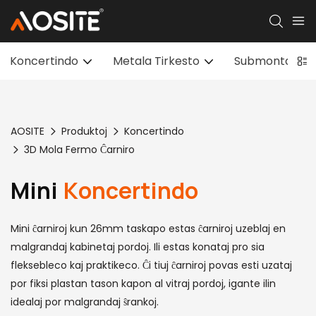
Koncertindo
Metala Tirkesto
Submontaj Kest
AOSITE
Produktoj
Koncertindo
3D Mola Fermo Ĉarniro
Mini
Koncertindo
Mini ĉarniroj kun 26mm taskapo estas ĉarniroj uzeblaj en
malgrandaj kabinetaj pordoj. Ili estas konataj pro sia
fleksebleco kaj praktikeco. Ĉi tiuj ĉarniroj povas esti uzataj
por fiksi plastan tason kapon al vitraj pordoj, igante ilin
idealaj por malgrandaj ŝrankoj.