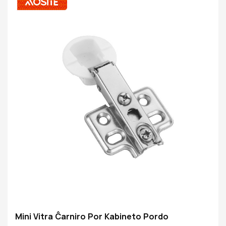
estos strikte testitaj de la testa centro antaŭ ol eliri la
fabrikon. Elekti AOSITE-ĉarniron signifas elekti
altkvalitajn hejmajn aparatajn solvojn por fari vian
hejman vivon delikata kaj komforta en detaloj.
Mini Vitra Ĉarniro Por Kabineto Pordo