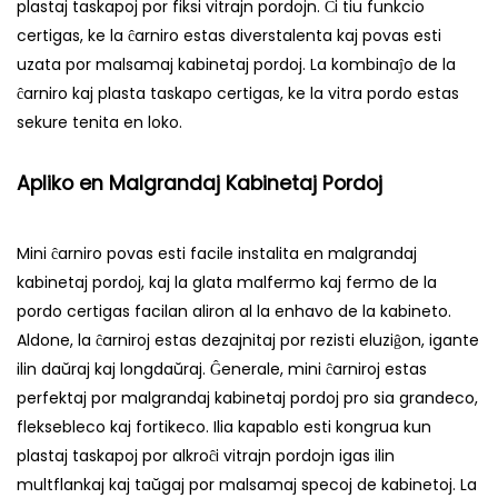
plastaj taskapoj por fiksi vitrajn pordojn. Ĉi tiu funkcio
certigas, ke la ĉarniro estas diverstalenta kaj povas esti
uzata por malsamaj kabinetaj pordoj. La kombinaĵo de la
ĉarniro kaj plasta taskapo certigas, ke la vitra pordo estas
sekure tenita en loko.
Apliko en Malgrandaj Kabinetaj Pordoj
Mini ĉarniro povas esti facile instalita en malgrandaj
kabinetaj pordoj, kaj la glata malfermo kaj fermo de la
pordo certigas facilan aliron al la enhavo de la kabineto.
Aldone, la ĉarniroj estas dezajnitaj por rezisti eluziĝon, igante
ilin daŭraj kaj longdaŭraj. Ĝenerale, mini ĉarniroj estas
perfektaj por malgrandaj kabinetaj pordoj pro sia grandeco,
fleksebleco kaj fortikeco. Ilia kapablo esti kongrua kun
plastaj taskapoj por alkroĉi vitrajn pordojn igas ilin
multflankaj kaj taŭgaj por malsamaj specoj de kabinetoj. La