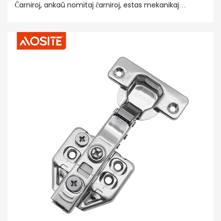
Ĉarniroj, ankaŭ nomitaj ĉarniroj, estas mekanikaj
aparatoj uzitaj por ligi du solidojn kaj permesi relativan
rotacion inter ili. La ĉarniro povas esti formita de
movebla komponento aŭ faldebla materialo. Ĉarniroj
estas ĉefe instalitaj sur pordoj kaj fenestroj, dum
ĉarniroj estas pli instalitaj sur kabinetoj. Laŭ