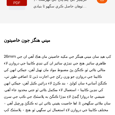
توھان حاصل ڪري سگھو ٿا بنيادي
پراڊڪٽ جي معلومات، بشمول ڪجھ
پيٽرولر ۽ خاصيتون، گڏوگڏ تنصيب جي
لاڳاپيل ماپون، جيڪي توھان کي ان
کي سمجھڻ ۾ مدد ڏين ٿيون.
ميني هنگز جون خاصيتون
26mm کپ هيڊ سان ميني هينگز جي مکيه خاصيتن مان هڪ آهي ان جي
ظاهري سائيز. هنج جي ننڍڙي سائيز ان کي ننڍي ڪابينا جي دروازن لاء
مثالي بڻائي ٿو. ڪنگڻ پڻ مضبوط مواد مان ٺهيل آهن، جيڪي انهن کي
ڪابينا جي دروازن جو وزن رکڻ جي اجازت ڏين ٿا. اضافي طور تي،
ڪنگڻ آسانيء سان کولڻ ۽ بند ڪرڻ لاء ڊزائين ڪيل آهن، جيڪي انهن
کي ننڍين ڪابينا ۾ استعمال لاء مڪمل بڻائي ٿو جتي محدود جاء آهي.
شيشي جا دروازا ڳنڍڻ لاءِ ننڍڙا ڪنگڻ به پلاسٽڪ جي ڪپ جي سرن
سان ملائي سگهجن ٿا. اها خاصيت يقيني بڻائي ٿي ته ڪنگڻ ورڇيل آهي ۽
مختلف ڪابينا جي دروازن لاءِ استعمال ٿي سگهي ٿو. هنج ۽ پلاسٽڪ کپ