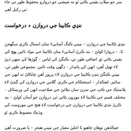
سر جو ميلاپ يقيني بڻائي ٿو ته شيشي جو دروازو محفوظ طور تي جاء
تي رکيل آهي.
ننڍي ڪابينا جي دروازن ۾ درخواست
ننڍي ڪابينا جي دروازن ۾ ميني ڪنگ آسانيءَ سان انسٽال ڪري سگھجن
ٿا، ۽ دروازا کولڻ ۽ بند ڪرڻ آسانيءَ سان ڪابينا جي مواد تائين پهچ کي
يقيني بڻائي ٿو. اضافي طور تي، ڪنگڻ کي لباس ۽ ڳوڙها کي منهن ڏيڻ
لاء ٺهيل آهن، انهن کي پائيدار ۽ ڊگهي وقت تائين. مجموعي طور تي،
ميني ڪنگڻ ننڍن ڪابينا جي دروازن لاء ڀرپور آهن ڇاڪاڻ ته انهن جي
سائيز، لچڪدار ۽ استحڪام جي ڪري. گلاس جي دروازن کي ڳنڍڻ لاءِ
پلاسٽڪ جي ڪپ جي سرن سان ملائڻ جي صلاحيت انهن کي ورسٽائل ۽
مختلف قسم جي ڪابينا لاءِ موزون بڻائي ٿي. دروازن جو آسان کولڻ ۽ بند
ڪرڻ ننڍي ڪابينا جي دروازن جي درخواست لاءِ هنج جي موزونيت کي
وڌيڪ مضبوط ڪري ٿو.
جيڪڏھن توھان چاھيو ٿا اعليٰ معيار جي ميني ھنجز ۾ يا ضرورت آھي