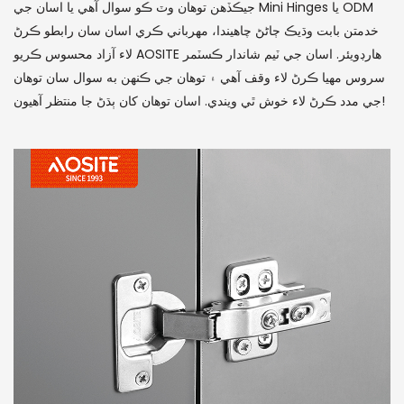
جيڪڏهن توهان وٽ ڪو سوال آهي يا اسان جي Mini Hinges يا ODM
خدمتن بابت وڌيڪ ڄاڻڻ چاهيندا، مهرباني ڪري اسان سان رابطو ڪرڻ
لاء آزاد محسوس ڪريو AOSITE هارڊويئر. اسان جي ٽيم شاندار ڪسٽمر
سروس مهيا ڪرڻ لاء وقف آهي ۽ توهان جي ڪنهن به سوال سان توهان
جي مدد ڪرڻ لاء خوش ٿي ويندي. اسان توهان کان ٻڌڻ جا منتظر آهيون!