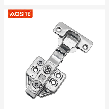
جيڪي ٻن سولن کي ڳنڍڻ ۽ انهن جي وچ ۾ لاڳاپا گردش جي اجازت
ڏيڻ لاء استعمال ڪيا ويا آهن. ڪنگڻ هڪ متحرڪ جزو يا فولڊبل
مواد مان ٺهيل ٿي سگهي ٿو. ڪنگڻ بنيادي طور تي دروازن ۽ ونڊوز
تي لڳل آهن، جڏهن ته ڪنگڻ وڌيڪ ڪئبنيٽ تي نصب ٿيل آهن.
مطابق