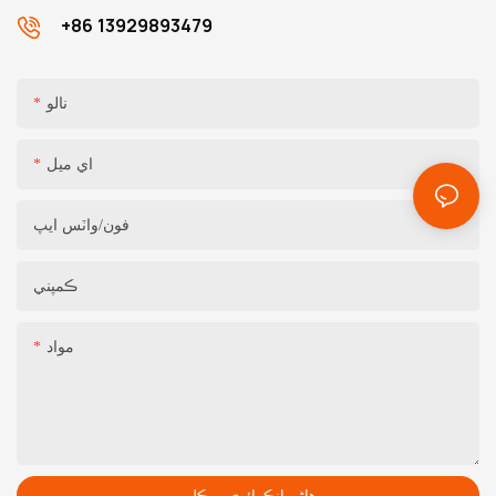
+86 13929893479
نالو
اي ميل
فون/واٽس ايپ
ڪمپني
مواد
هاڻي انڪوائري موڪليو