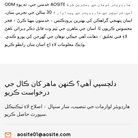
ODM خدمتن جي، ته پوءِ AOSITE هارڊويئر توھان جي بھترين شرط
آھي. فرنيچر جي هارڊويئر جي پيداوار ۾ 30 سالن جي تجربي سان،
اسان پنهنجي گراهڪن کي بهترين پروڊڪٽس ۽ خدمتون مهيا ڪرڻ ۾ فخر
محسوس ڪريون ٿا. اسان جي ماهرن جي ٽيم وٽ قابل ذڪر ڊيزائن ٺاهڻ
لاءِ فني تخليق ۽ ذهانت آهي جيڪي توهان جي گهرجن کي پورو ڪندي.
وڌيڪ معلومات لاءِ اڄ اسان سان رابطو ڪريو.
دلچسپي آهي؟ ڪنهن ماهر کان ڪال جي
درخواست ڪريو
هارڊويئر لوازمات جي تنصيب، سار سنڀال ۽ اصلاح لاءِ ٽيڪنيڪل
سپورٽ حاصل ڪريو.
aosite01@aosite.com