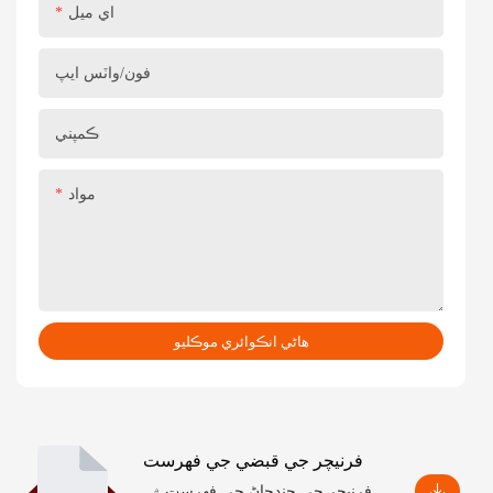
اي ميل
فون/واٽس ايپ
ڪمپني
مواد
هاڻي انڪوائري موڪليو
فرنيچر جي قبضي جي فهرست
فرنيچر جي ڇنڊڇاڻ جي فهرست ۾،