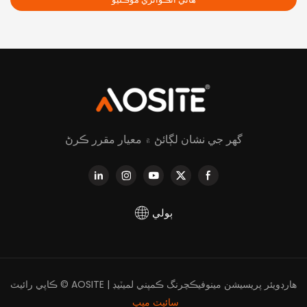
گھر جي نشان لڳائڻ ۾ معيار مقرر ڪرڻ
ٻولي
ڪاپي رائيٽ © AOSITE هارڊويئر پريسيشن مينوفيڪچرنگ ڪمپني لميٽيڊ |
سائيٽ ميپ