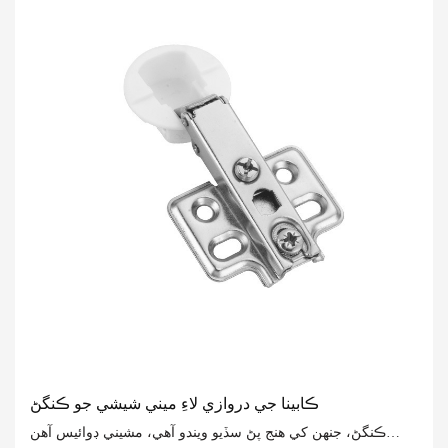
مطلب آھي اعليٰ معيار جي گھر جي هارڊويئر حل چونڊڻ لاءِ توھان
جي گھر جي زندگي کي شاندار ۽ آرام سان تفصيلن ۾
ڪابينا جي دروازي لاءِ ميني شيشي جو ڪنگڻ
ڪنگڻ، جنهن کي هنج پڻ سڏيو ويندو آهي، مشيني ڊوائيس آهن