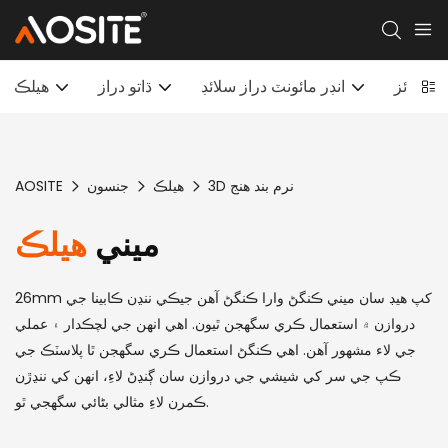
ي سلائز
انڊر مائونٽ دراز سلائڊ
ڌاتو دراز
هيلڪ
3D نرم بند هنج
هيلڪ
جنسون
AOSITE
ميني
هيلڪ
26mm کپ هيڊ سان ميني ڪنگڻ وارا ڪنگڻ آهن جيڪي ننڍن ڪابينا جي
دروازن ۾ استعمال ڪري سگھجن ٿيون. اهي انهن جي لچڪدار ۽ عملي
جي لاء مشهور آهن. اهي ڪنگڻ استعمال ڪري سگهجن ٿا پلاسٽڪ جي
ڪپ جي سر کي شيشي جي دروازن سان ڳنڍڻ لاءِ، انهن کي ننڍڙن
ڪمرن لاءِ مثالي بڻائي سگهجي ٿو.