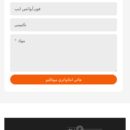
فون/واٽس ايپ
ڪمپني
مواد
هاڻي انڪوائري موڪليو