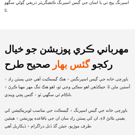
اسپرنگ پيج تي يا اسان جي گيس اسپرنگ ڪنفيگريٽر ذريعي ڳولي سگهو
ٿا.
مهرباني ڪري پوزيشن جو خيال
رکجو
گئس بهار
صحيح طرح
باورچی خانه جي گيس اسپرنگس ۾ هڪ گيسڪيٽ آهي جتي پسٽن راڊ ۽
آستين ملن ٿا. جيڪڏهن اهو سڪي وڃي ٿو، اهو هڪ تنگ مهر مهيا ڪرڻ ۾
ناڪام ٿي سگهي ٿو ۽ گئس ڀڄي ويندي.
باورچی خانه جي گيس اسپرنگ ۾ گيسڪٽ جي مناسب لوبريڪيشن کي
يقيني بڻائڻ لاءِ، ان کي پسٽن راڊ سان ان جي باقاعده پوزيشن ۾ هيٺئين
طرف موڙيو، جيئن گڏ ڏنل ڊراگرام ۾ ڏيکاريل آهي.