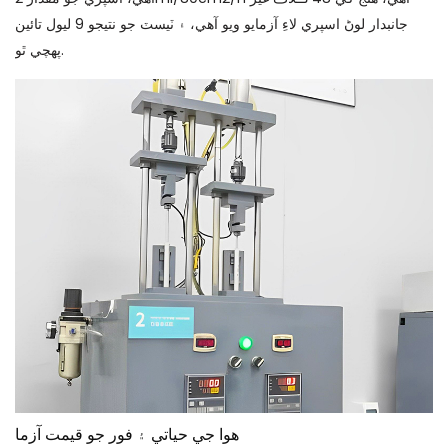
جانبدار لوڻ اسپري لاءِ آزمايو ويو آهي، ۽ ٽيسٽ جو نتيجو 9 ليول تائين
پهچي ٿو.
هوا جي حياتي ۽ فور جو قيمت آزما