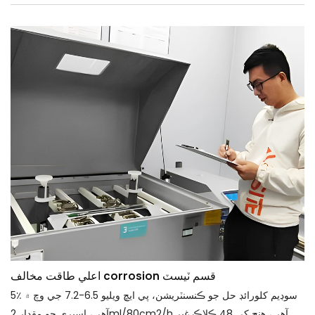
اعلي طاقت مخالف corrosion قسم ٽيسٽ
5٪ سوڊيم کلورائڊ حل جو ڪنسنٽريشن، پي ايڇ ويليو 6.5-7.2 جي وچ ۾
آهي، اسپري جو مقدار 2ml/80cm2/h آهي، هنج کي 48 ڪلاڪ غير