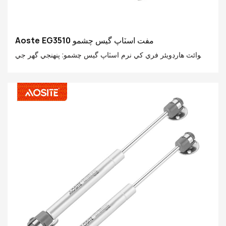
Aoste EG3510 مفت اسٽاپ گيس چشمو
ايسوائٽ هارڊويئر فري کي نرم اسٽاپ گيس چشمو: پنهنجي گهر جي
زندگي کي وڌيڪ آسان ۽ آرامده بڻائي ڇڏيو! اهو توهان کي روايتي
هنگن جي جامنگ ۽ شور جي شور کي الوداع ڪرڻ جي اجازت ڏئي
ٿو، ۽ خاموش ۽ خاموش ڪابينا جو آپريشن جو تجربو. ان جو
سمندري ۽ جديد ڊزائن معاصر گهر واري انداز سان مڪمل طور تي
ضم ٿي ويو آهي