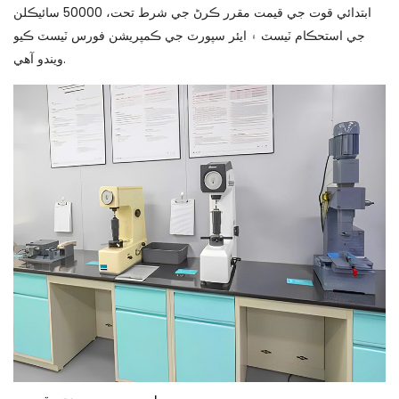
ابتدائي قوت جي قيمت مقرر ڪرڻ جي شرط تحت، 50000 سائيڪلن
جي استحڪام ٽيسٽ ۽ ايئر سپورٽ جي ڪمپريشن فورس ٽيسٽ ڪيو
ويندو آهي.