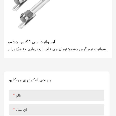
ايسوائيٽ سي 1 گئس چشمو
ايسوائيٽ نرم گيس چشمو: توهان جي فلپ اپ دروازن لاء هڪ برانڊ
نئون تجربو! ايسوائيٽ نرم گيس چشمو 20-150n جي طاقتور
سپورٽ قوت فراهم ڪري ٿي، مختلف سائيز ۽ وزن جي فلپ اپ
دروازن لاء مناسب. چاهي اهو هڪ باورچی خانه جي ديوار ڪئبنيٽ،
غسل خاني جو آئيني ڪابينا، يا الماري سان سڀني کي آسان صارف
پنھنجي انڪوائري موڪليو
جو تجربو فراهم ڪري سگهي ٿو
نالو
اي ميل