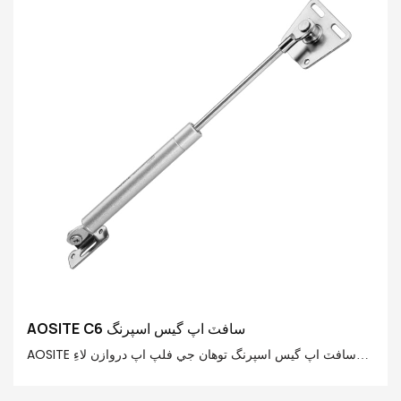
اختياري ڪم: معياري مٿي / نرم هيٺ / مفت اسٽاپ / هائيڊولڪ ڊبل
قدم
AOSITE C6 سافٽ اپ گيس اسپرنگ
AOSITE سافٽ اپ گيس اسپرنگ توهان جي فلپ اپ دروازن لاءِ
هڪ بلڪل نئون تجربو آڻيندو آهي! گيس اسپرنگ ۾ خاص طور تي
ٺهيل اسٽي پوزيشن فنڪشن آهي، جيڪو توهان کي توهان جي