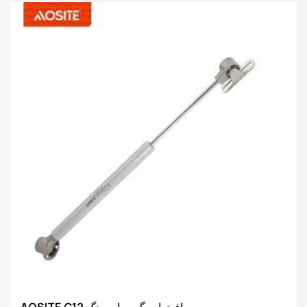
ضرورتن مطابق ڪنهن به زاويه تي فلپ اپ دروازي کي روڪڻ جي
اجازت ڏئي ٿو. جديد نيوميٽڪ مٿي طرف حرڪت ۽ هائيڊروڪ ڊائونڊ
موشن ٽيڪنالاجي کي استعمال ڪندي، فلپ اپ دروازو صرف هڪ
نرم دٻائڻ سان پاڻمرادو کُلي ٿو، توهان جو وقت ۽ ڪوشش بچائي
ٿو. هائيڊروولڪ هيٺئين طرف حرڪت وارو ڊيزائن دروازي جي هيٺئين
حصي کي مؤثر طريقي سان سست ڪري ٿو، اوچتو بند ٿيڻ ۽
امڪاني حفاظتي خطرن کي روڪي ٿو، جڏهن ته شور کي به گهٽائي
ٿو.
AOSITE C12 سافٽ اپ گيس اسپرنگ