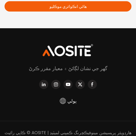
هاڻي انڪوائري موڪليو
گھر جي نشان لڳائڻ ۾ معيار مقرر ڪرڻ
ٻولي
ڪاپي رائيٽ © AOSITE هارڊويئر پريسيشن مينوفيڪچرنگ ڪمپني لميٽيڊ |