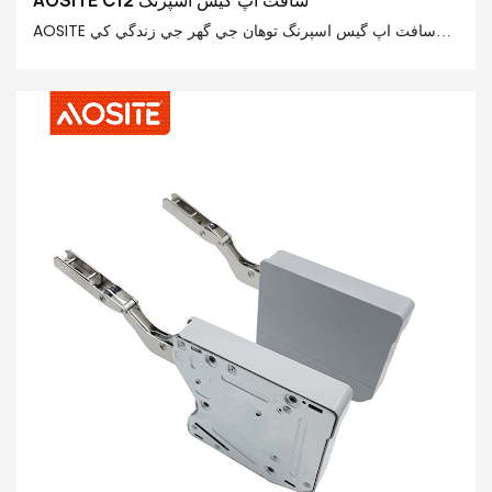
AOSITE سافٽ اپ گيس اسپرنگ توهان جي گهر جي زندگي کي
وڌيڪ هوشيار ۽ آسان بڻائي ٿو! گيس اسپرنگ کي پريميئم اسٽيل،
POM، ۽ 20# فنشنگ ٽيوب مان احتياط سان تيار ڪيو ويو آهي،
جيڪو 20N-150N جي طاقتور سپورٽنگ فورس فراهم ڪري ٿو،
جيڪو مختلف سائزن ۽ وزنن جي فلپ اپ دروازن لاءِ موزون آهي.
نيوميٽڪ مٿي طرف حرڪت واري ٽيڪنالاجي توهان جي ڪيبينيٽ کي
کولڻ کي آسان بڻائي ٿي. هائيڊروڪ هيٺئين طرف حرڪت وارو
ڊيزائن امڪاني حفاظتي خطرن کي روڪي ٿو. ان ۾ خاص طور تي
ٺهيل اسٽي-پوزيشن فنڪشن آهي، جيڪو توهان کي توهان جي
ضرورتن مطابق ڪنهن به زاويه تي فلپ اپ دروازي کي روڪڻ جي
اجازت ڏئي ٿو.