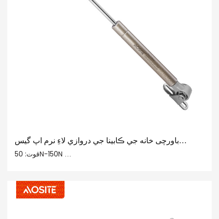
باورچی خانه جي ڪابينا جي دروازي لاءِ نرم اپ گيس
اسپرنگ
قوت: 50N-150N
مرڪز کان مرڪز: 245mm
اسٽروڪ: 90mm
مکيه مواد 20#: 20# ختم ڪرڻ واري ٽيوب، ٽامي، پلاسٽڪ
پائپ ختم: صحت مند رنگ جي مٿاڇري
Rod Finish: Ridgid Chromium-plated