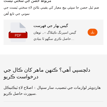
مربوط حصن جي سختي ٽيسٽ
ضم ٿيل حصن جا سڀئي بيچ معيار کي يقيني بڻائڻ لاءِ سختي ٽيسٽ جي
نموني جي تابع آهن
گيس بهار جي فهرست
گيس اسپرنگ ڪيٽلاگ ۾، توهان
حاصل ڪري سگهو ٿا بنيادي
پراڊڪٽ جي معلومات، جنهن ۾
ڪجهه پيٽرول ۽ خاصيتون شامل
آهن، انهي سان گڏ تنصيب جا
لاڳاپيل طول و عرض، جيڪي
دلچسپي آهي؟ ڪنهن ماهر کان ڪال جي
توهان کي ان کي سمجهڻ ۾ مدد
درخواست ڪريو
ڪندا.
هارڊويئر لوازمات جي تنصيب، سار سنڀال ۽ اصلاح لاءِ ٽيڪنيڪل
سپورٽ حاصل ڪريو.