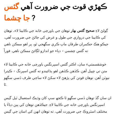
ڪهڙي قوت جي ضرورت آهي
گئس
?
جا چشما
ڳولڻ لاءِ
صحيح گئس بهار
توهان جي باورچی خانه جي ڪابينا لاء، توهان
کي ڪابينا جي دروازي جي طول و عرض کي ڄاڻڻ جي ضرورت آهي،
جيڪو هڪ حڪمران طرفان ماپ ڪري سگهجي ٿو، پر اهو ممڪن ناهي
ته گئس چشمي ۾ دٻاء جو اندازو لڳائڻ ممڪن ناهي.
فوراً
خوشقسمتيء سان، اڪثر گئس اسپرنگس باورچی خانه جي ڪابينا لاء
متن تي ڇپيل آهن. ڪڏهن ڪڏهن اهو ٻڌائيندو ته گئس اسپرنگ ۾ ڪيترا
نيوٽن آهن. توهان قوتن کي پڙهڻ لاء سکڻ لاء ساڄي طرف ڏسي سگهو
ٿا.
ان سان گڏ توهان ڏسي سگهو ٿا ڪجھ سڀ کان وڌيڪ استعمال ٿيل گيس
اسپرنگس باورچی خانه جي ڪابينا لاءِ. جيڪڏهن توهان کي ٻين دٻاءُ يا
مختلف اسٽروڪ جي ضرورت آهي، ته توهان انهن کي اسان جي گيس