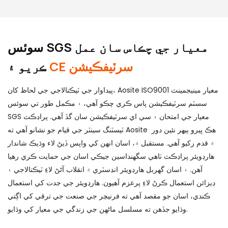
سوئس SGS معيار جي چڪاس سان عمل
CE سرٽيفڪيشن
ڪريو ۽
پيداوار جي ٽيڪنالاجي جي لحاظ کان، Aosite ISO9001 معيار مينيجمينٽ
سسٽم سرٽيفڪيشن پاس ڪري چڪو آهي، ۽ مڪمل طور تي سوئس
SGS معيار جي امتحان ۽ سي اي سرٽيفڪيشن سان گڏ آهي. پراڊڪٽ
ٽيسٽنگ سينٽر جي قيام جو نشانو آهي ته Aosite هڪ ڀيرو ٻيهر نئين دور
۾ قدم رکيو آهي. مستقبل ۾، اسان انهن کي واپس ڏيڻ لاء وڌيڪ شاندار
هارڊويئر پراڊڪٽ ٺاهي سگهنداسين جيڪي اسان جي حمايت ڪري رهيا
آهن. ۽ اسان گھربل هارڊويئر انڊسٽري ۾ انقلاب آڻڻ لاءِ ٽيڪنالاجي ۽
ڊيزائن استعمال ڪرڻ لاءِ پرعزم آهيون. هارڊويئر جي جدت کي استعمال
ڪندي، اسان جو مقصد آهي ته فرنيچر جي صنعت جي ترقي کي اڳتي
وڌايو جڏهن ته مسلسل ماڻهن جي زندگي جي معيار کي وڌايو.