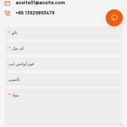
aosite01@aosite.com
+86 13929893479
نالو
اي ميل
فون/واٽس ايپ
ڪمپني
مواد