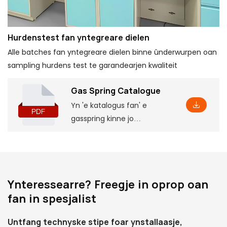
Hurdenstest fan yntegreare dielen
Alle batches fan yntegreare dielen binne ûnderwurpen oan
sampling hurdens test te garandearjen kwaliteit
Gas Spring Catalogue
Yn 'e katalogus fan' e
gasspring kinne jo
basisproduktynformaasje
fine, ynklusyf guon
parameters en funksjes,
lykas oerienkommende
Ynteressearre? Freegje in oprop oan
ynstallaasjedimensjes, dy't
fan in spesjalist
jo sille helpe it yn 'e djipte te
begripen
Untfang technyske stipe foar ynstallaasje,