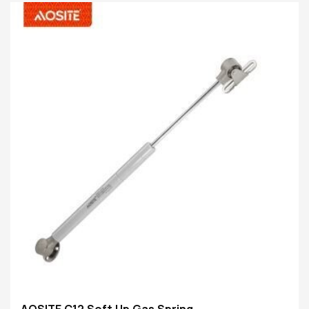
wêrtroch jo de opklapdoar kinne stopje yn elke hoeke
neffens jo behoeften. Gebrûk fan avansearre
pneumatyske opwaartse beweging en hydraulyske
technology foar nei ûnderen beweging, iepenet de
opklapdoar automatysk mei gewoan in sêfte druk, wat
jo tiid en muoite besparret. It ûntwerp fan &39;e
hydraulyske nei ûnderen beweging fertraagt ​​effektyf
de delgong fan&39; e doar, foarkomt hommels sluten
en potinsjele feiligens gefaren, wylst ek lûd ferminderje
AOSITE C12 Soft Up Gas Spring