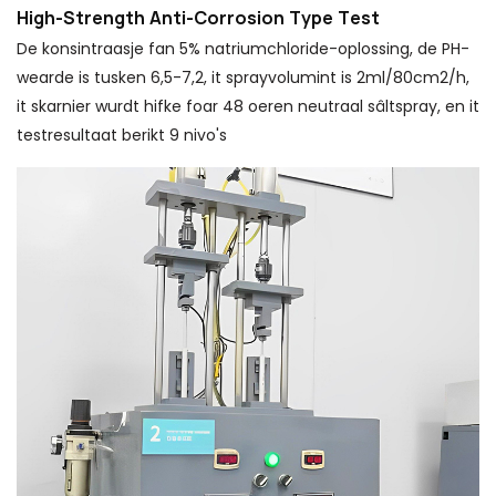
High-Strength Anti-Corrosion Type Test
De konsintraasje fan 5% natriumchloride-oplossing, de PH-
wearde is tusken 6,5-7,2, it sprayvolumint is 2ml/80cm2/h,
it skarnier wurdt hifke foar 48 oeren neutraal sâltspray, en it
testresultaat berikt 9 nivo's