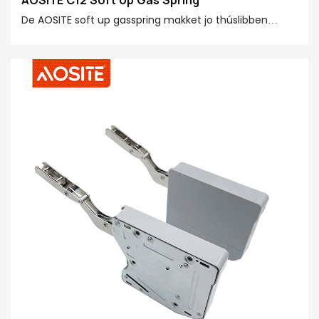
De AOSITE soft up gasspring makket jo thúslibben
slimmer en handiger! De gasspring is sekuer makke fan
premium stiel, POM, en 20 # finishbuis, en leveret in
krêftige stypjende krêft fan 20N-150N, geskikt foar flip-
up doarren fan ferskate maten en gewichten. De
pneumatyske opwaartse bewegingstechnology
makket it iepenjen fan jo kasten sûnder muoite. It
hydraulyske ûntwerp nei ûnderen beweging foarkomt
potinsjele feiligens gefaren. It hat in spesjaal
ûntworpen funksje foar bliuwende posysje, wêrtroch jo
de opklapdoar kinne stopje yn elke hoeke neffens jo
behoeften