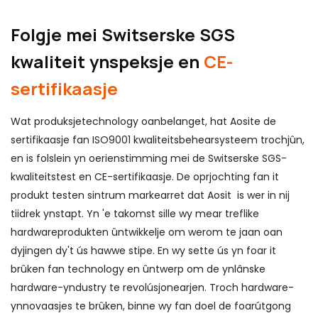
Folgje mei Switserske SGS
kwaliteit ynspeksje en
CE-
sertifikaasje
Wat produksjetechnology oanbelanget, hat Aosite de
sertifikaasje fan ISO9001 kwaliteitsbehearsysteem trochjûn,
en is folslein yn oerienstimming mei de Switserske SGS-
kwaliteitstest en CE-sertifikaasje. De oprjochting fan it
produkt testen sintrum markearret dat Aosit is wer in nij
tiidrek ynstapt. Yn 'e takomst sille wy mear treflike
hardwareprodukten ûntwikkelje om werom te jaan oan
dyjingen dy't ús hawwe stipe. En wy sette ús yn foar it
brûken fan technology en ûntwerp om de ynlânske
hardware-yndustry te revolúsjonearjen. Troch hardware-
ynnovaasjes te brûken, binne wy ​​fan doel de foarútgong