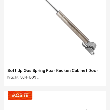
Soft Up Gas Spring Foar Keuken Cabinet Door
Kracht: 50N-150N
Sintrum nei midden: 245 mm
Slag: 90 mm
Main materiaal 20 #: 20 # Finishing buis, koper, plestik
Pipe Finish: Healthy Paint oerflak
Rod Finish: Ridgid Chromium-plated