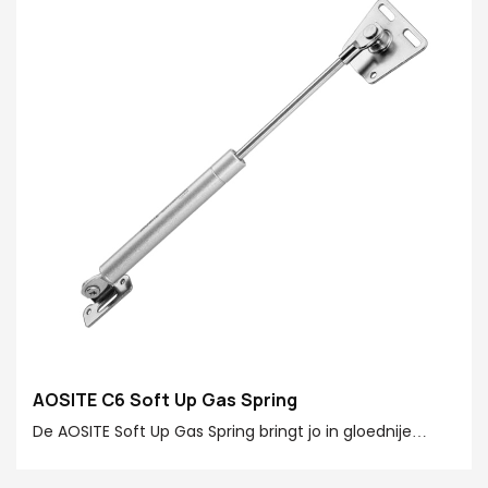
Opsjonele funksjes: Standert omheech / sêft omleech
/ frije stop / Hydraulyske dûbele stap
AOSITE C6 Soft Up Gas Spring
De AOSITE Soft Up Gas Spring bringt jo in gloednije
ûnderfining foar jo opklapdoarren! De gasspring hat in
spesjaal ûntworpen funksje foar bliuwende posysje,