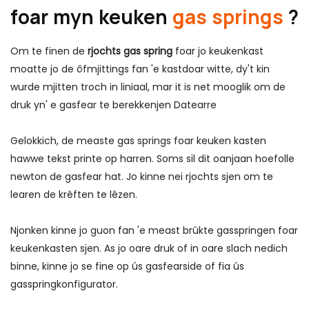
foar myn keuken
gas springs
?
Om te finen de
rjochts gas spring
foar jo keukenkast
moatte jo de ôfmjittings fan 'e kastdoar witte, dy't kin
wurde mjitten troch in liniaal, mar it is net mooglik om de
druk yn' e gasfear te berekkenjen
Datearre
Gelokkich, de measte gas springs foar keuken kasten
hawwe tekst printe op harren. Soms sil dit oanjaan hoefolle
newton de gasfear hat. Jo kinne nei rjochts sjen om te
learen de krêften te lêzen.
Njonken kinne jo guon fan 'e meast brûkte gasspringen foar
keukenkasten sjen. As jo ​​​​oare druk of in oare slach nedich
binne, kinne jo se fine op ús gasfearside of fia ús
gasspringkonfigurator.