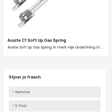
Aosite C1 Soft Up Gas Spring
Aosite Soft Up Gas Spring: In merk-nije ûnderfining foar
jo flip-up doarren! De AOSITE Soft Up Gas Gas, jout in
krêftige stypjende krêft fan 20-150n, geskikt foar flip-
up doarren fan ferskate grutte en gewichten. Oft it is
in keukenmuorre kast, kast fan badkeamer, kast, it kin
Stjoer jo fraach
se allegear mei gemak omgean, jo in mear handige
brûkersûnderfining oan te pakken
Namme
E-Post