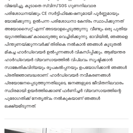
വിജയിച്ചു, കൂടാതെ സ്വിസ് SGS ഗുണനിലവാര
പരിശോധനയ്ക്കും CE സർട്ടിഫിക്കേഷനുമായി പൂർണ്ണമായും
യോജിക്കുന്നു. ഉൽപന്ന പരിശോധനാ കേന്ദ്രം സ്ഥാപിക്കുന്നത്
അയോസൈറ്റ് എന്ന് അടയാളപ്പെടുത്തുന്നു വീണ്ടും ഒരു പുതിയ
യുഗത്തിലേക്ക് കാലെടുത്തു വെച്ചിരിക്കുന്നു. ഭാവിയിൽ, ഞങ്ങളെ
പിന്തുണയ്ക്കുന്നവർക്ക് തിരികെ നൽകാൻ ഞങ്ങൾ കൂടുതൽ
മികച്ച ഹാർഡ്‌വെയർ ഉൽപ്പന്നങ്ങൾ വികസിപ്പിക്കും. ആഭ്യന്തര
ഹാർഡ്‌വെയർ വ്യവസായത്തിൽ വിപ്ലവം സൃഷ്ടിക്കാൻ
സാങ്കേതികവിദ്യയും രൂപകൽപ്പനയും ഉപയോഗിക്കാൻ ഞങ്ങൾ
പ്രതിജ്ഞാബദ്ധരാണ്. ഹാർഡ്‌വെയർ നവീകരണങ്ങൾ
പ്രയോജനപ്പെടുത്തുന്നതിലൂടെ, ജനങ്ങളുടെ ജീവിതനിലവാരം
സ്ഥിരമായി ഉയർത്തിക്കൊണ്ട് ഫർണിച്ചർ വ്യവസായത്തിന്റെ
പുരോഗതിക്ക് നേതൃത്വം നൽകുകയാണ് ഞങ്ങൾ
ലക്ഷ്യമിടുന്നത്.