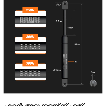
എന്റെ അടുക്കളയ്ക്ക് ഏത്