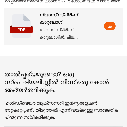
ഉറപ്പാക്കാൻ സാമ്പിൾ കാഠിന്യം പരിശോധനയ്ക്ക് വിധേയമാണ്
ഗ്യാസ് സ്പ്രിംഗ്
കാറ്റലോഗ്
ഗ്യാസ് സ്പ്രിംഗ്
കാറ്റലോഗിൽ, ചില
പാരാമീറ്ററുകളും
സവിശേഷതകളും
ഉൾപ്പെടെയുള്ള അടിസ്ഥാന
ഉൽപ്പന്ന വിവരങ്ങളും
താൽപ്പര്യമുണ്ടോ? ഒരു
അനുബന്ധ ഇൻസ്റ്റാളേഷൻ
സ്പെഷ്യലിസ്റ്റിൽ നിന്ന് ഒരു കോൾ
അളവുകളും നിങ്ങൾക്ക്
അഭ്യർത്ഥിക്കുക.
കണ്ടെത്താനാകും, അത്
ആഴത്തിൽ മനസ്സിലാക്കാൻ
ഹാർഡ്‌വെയർ ആക്‌സസറി ഇൻസ്റ്റാളേഷൻ,
നിങ്ങളെ സഹായിക്കും.
അറ്റകുറ്റപ്പണി, തിരുത്തൽ എന്നിവയ്ക്കുള്ള സാങ്കേതിക
പിന്തുണ സ്വീകരിക്കുക.