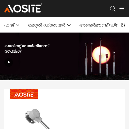
ഹിജ്
മെറ്റൽ ഡ്രോയർ
അണ്ടർമൗണ്ട് ഡ്ര
കാബിനറ്റ് ഡോർ ഗ്യാസ്
സ്പ്രിംഗ്