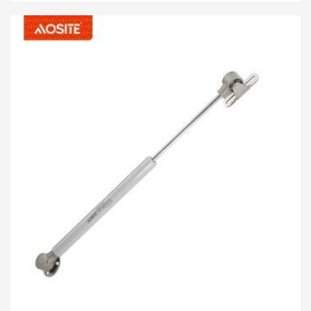
he mahi noho-tuuturu i hangaia, ka taea e koe te aukati
i te kuaha hurihuri i tetahi koki kia rite ki o hiahia. Ma te
whakamahi i te nekehanga pneumatic matatau ki
runga me te hangarau waipēhi ki raro, ka tuwhera aunoa
te kuaha ki runga me te pehi ngawari noa, ka penapena
to wa me to whakapau kaha. Ko te hoahoa nekehanga
whakararo waipēhi ka tino whakapoipoi i te hekenga o
te kuaha, hei aukati i te katinga ohorere me nga tupono
haumaru pea, me te whakaiti i te haruru.