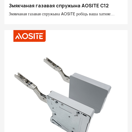
Змякчаная газавая спружына AOSITE C12
Змякчаная газавая спружына AOSITE робіць ваша хатняе
жыццё больш разумным і зручным! Газавая спружына
старанна выраблена з сталі прэміум-класа, POM і фінішнай
трубы 20#, забяспечваючы магутную апорную сілу 20N-150N,
якая падыходзіць для адкідных дзвярэй розных памераў і вагі.
Тэхналогія пнеўматычнага руху ўверх дазваляе лёгка адчыняць
шафы. Гідраўлічная канструкцыя руху ўніз прадухіляе
патэнцыйную небяспеку для бяспекі. Ён мае спецыяльна
распрацаваную функцыю знаходжання ў становішчы, якая
дазваляе спыніць адкідныя дзверы пад любым вуглом у
адпаведнасці з вашымі патрэбамі