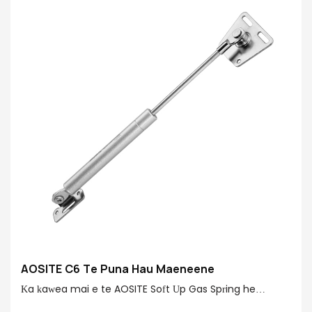
പൈപ്പ് ഫിനിഷ്: ആരോഗ്യകരമായ പെയിന്റ് ഉപരിതലം
വടി ഫിനിഷ്: റിഡ്ജിഡ് ക്രോമിയം പൂശിയ
ഓപ്ഷണൽ ഫംഗ്‌ഷനുകൾ: സ്റ്റാൻഡേർഡ് അപ്പ്/ സോഫ്റ്റ്
ഡൗൺ/ ഫ്രീ സ്റ്റോപ്പ്/ ഹൈഡ്രോളിക് ഡബിൾ സ്റ്റെപ്പ്
AOSITE C6 Te Puna Hau Maeneene
Ka kawea mai e te AOSITE Soft Up Gas Spring he
wheako hou mo o tatau hurihuri! Kei roto i te puna hau