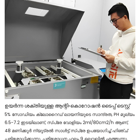
ഉയർന്ന ശക്തിയുള്ള ആന്റി-കൊറോഷൻ ടൈപ്പ് ടെസ്റ്റ്
5% സോഡിയം ക്ലോറൈഡ് ലായനിയുടെ സാന്ദ്രത, PH മൂല്യം
6.5-7.2 ഇടയിലാണ്, സ്പ്രേ വോളിയം 2ml/80cm2/h ആണ്,
48 മണിക്കൂർ ന്യൂട്രൽ സാൾട്ട് സ്പ്രേ ഉപയോഗിച്ച് ഹിഞ്ച്
പരിശോധിക്കുന്നു, പരിശോധന ഫലം 9 ലെവലിൽ എത്തുന്നു.