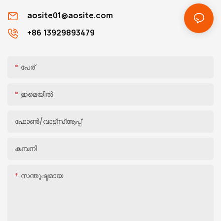
aosite01@aosite.com
+86 13929893479
പേര്
ഇമെയിൽ
ഫോൺ/വാട്ട്‌സ്ആപ്പ്
കമ്പനി
സന്തുഷ്ടമായ