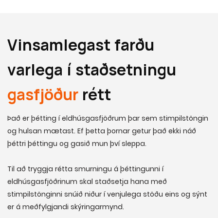
Vinsamlegast farðu
varlega í staðsetningu
gasfjöður
rétt
Það er þétting í eldhúsgasfjöðrum þar sem stimpilstöngin
og hulsan mætast. Ef þetta þornar getur það ekki náð
þéttri þéttingu og gasið mun því sleppa.
Til að tryggja rétta smurningu á þéttingunni í
eldhúsgasfjöðrinum skal staðsetja hana með
stimpilstönginni snúið niður í venjulega stöðu eins og sýnt
er á meðfylgjandi skýringarmynd.