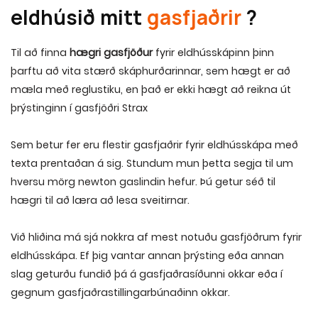
eldhúsið mitt
gasfjaðrir
?
Til að finna
hægri gasfjöður
fyrir eldhússkápinn þinn
þarftu að vita stærð skáphurðarinnar, sem hægt er að
mæla með reglustiku, en það er ekki hægt að reikna út
þrýstinginn í gasfjöðri
Strax
Sem betur fer eru flestir gasfjaðrir fyrir eldhússkápa með
texta prentaðan á sig. Stundum mun þetta segja til um
hversu mörg newton gaslindin hefur. Þú getur séð til
hægri til að læra að lesa sveitirnar.
Við hliðina má sjá nokkra af mest notuðu gasfjöðrum fyrir
eldhússkápa. Ef þig vantar annan þrýsting eða annan
slag geturðu fundið þá á gasfjaðrasíðunni okkar eða í
gegnum gasfjaðrastillingarbúnaðinn okkar.