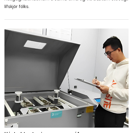
lífskjör fólks.