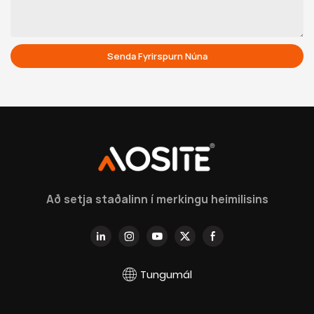
Senda Fyrirspurn Núna
Að setja staðalinn í merkingu heimilisins
Tungumál