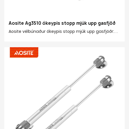
Aosite Ag3510 ókeypis stopp mjúk upp gasfjöð
Aosite vélbúnaður ókeypis stopp mjúk upp gasfjöðr:
Gerðu heimilislífið þægilegra og þægilegra! Það gerir
þér kleift að kveðja jamming og hávaða af
hefðbundnum lömum og upplifa slétta og hljóðláta
skápshurðaraðgerð. Sléttur og nútímaleg hönnun
hennar samþættir fullkomlega nútíma heima stíl