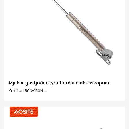
Mjúkur gasfjöður fyrir hurð á eldhússkápum
Kraftur: 50N-150N
Miðja til miðju: 245 mm
Slag: 90 mm
Aðalefni 20#: 20# Frágangsrör, kopar, plast
Pípuáferð: Heilbrigt málningaryfirborð
Stangáferð: Ridgid krómhúðuð