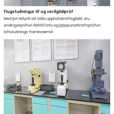
Flugstuðningur líf og verðgildipróf
Með því skilyrði að stilla upphafskraftsgildið, eru
endingarprófun 50000 lota og þjöppunarkraftsprófun
loftstuðnings framkvæmd