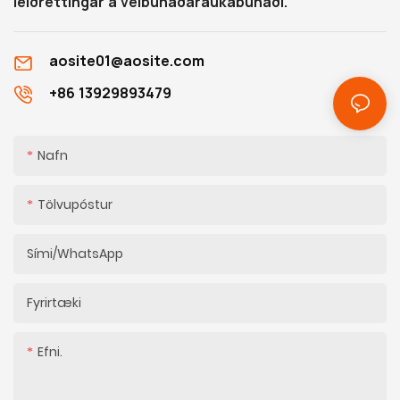
leiðréttingar á vélbúnaðaraukabúnaði.
aosite01@aosite.com
+86 13929893479
Nafn
Tölvupóstur
Sími/WhatsApp
Fyrirtæki
Efni.