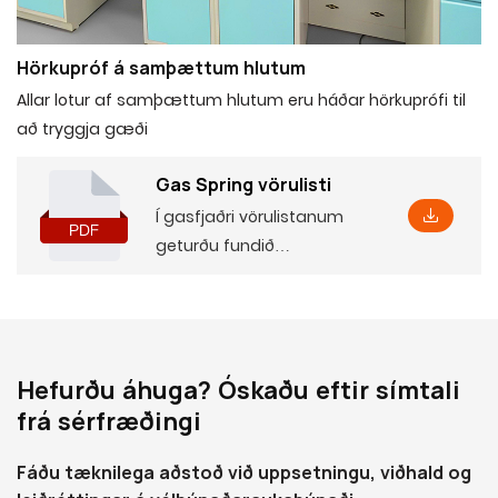
Hörkupróf á samþættum hlutum
Allar lotur af samþættum hlutum eru háðar hörkuprófi til
að tryggja gæði
Gas Spring vörulisti
Í gasfjaðri vörulistanum
geturðu fundið
grunnupplýsingar um vöru,
þar á meðal nokkrar
breytur og eiginleika, svo
og samsvarandi
Hefurðu áhuga? Óskaðu eftir símtali
uppsetningarstærðir, sem
frá sérfræðingi
munu hjálpa þér að skilja
þær ítarlega.
Fáðu tæknilega aðstoð við uppsetningu, viðhald og