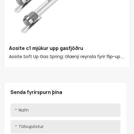
Aosite c1 mjúkur upp gasfjöðru
Aosite Soft Up Gas Spring: Glæný reynsla fyrir flip-up
dyrnar þínar! Aosite Soft Up Gas Springin veitir öflugan
stuðningsafli 20-150N, hentugur fyrir flip-up hurðir af
ýmsum stærðum og lóðum. Hvort
Senda fyrirspurn þína
Nafn
Tölvupóstur