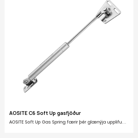
Valfrjálsar aðgerðir: Hefðbundin upp / mjúk niður / frjáls
stöðvun / Vökvakerfi tvöfalt þrep
AOSITE C6 Soft Up gasfjöður
AOSITE Soft Up Gas Spring færir þér glænýja upplifun
fyrir uppfellanlegar hurðir þínar! Gasfjaðrið er með
sérhannaða stöðustöðuaðgerð, sem gerir þér kleift