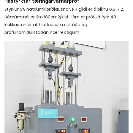
Hástyrktar tæringarvarnarpróf
Styrkur 5% natríumklóríðlausnar, PH gildi er á bilinu 6,5-7,2,
úðarúmmál er 2ml/80cm2/klst., löm er prófuð fyrir 48
klukkustundir af hlutlausum saltúða og
prófunarniðurstaðan nær 9 stigum