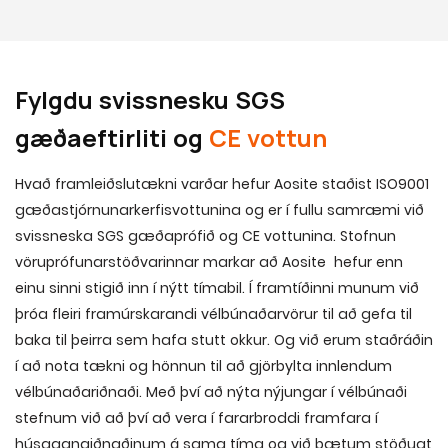
Fylgdu svissnesku SGS
gæðaeftirliti og
CE vottun
Hvað framleiðslutækni varðar hefur Aosite staðist ISO9001
gæðastjórnunarkerfisvottunina og er í fullu samræmi við
svissneska SGS gæðaprófið og CE vottunina. Stofnun
vöruprófunarstöðvarinnar markar að Aosite hefur enn
einu sinni stigið inn í nýtt tímabil. Í framtíðinni munum við
þróa fleiri framúrskarandi vélbúnaðarvörur til að gefa til
baka til þeirra sem hafa stutt okkur. Og við erum staðráðin
í að nota tækni og hönnun til að gjörbylta innlendum
vélbúnaðariðnaði. Með því að nýta nýjungar í vélbúnaði
stefnum við að því að vera í fararbroddi framfara í
húsgagnaiðnaðinum á sama tíma og við bætum stöðugt