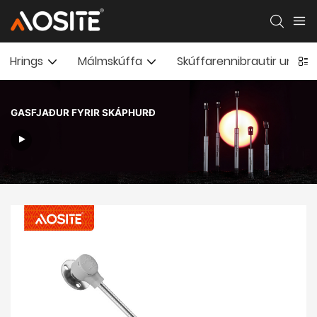
Hrings
Málmskúffa
Skúffarennibrautir undir 
GASFJAÐUR FYRIR SKÁPHURÐ