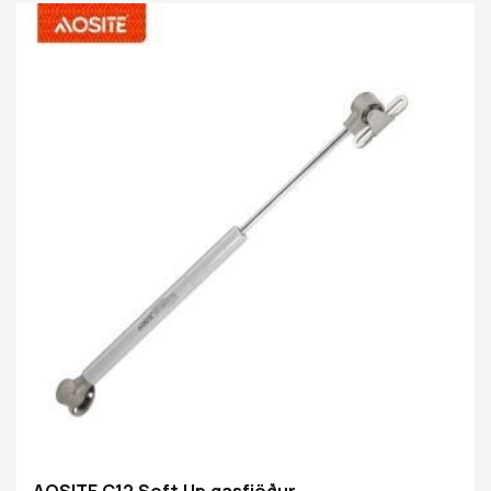
að stöðva uppfellanlegu hurðina í hvaða horn sem er í
samræmi við þarfir þínar. Með því að nota háþróaða
lofthreyfingu upp á við og vökvatækni niður á við,
opnast hurðin sjálfkrafa með því að ýta rólega á, sem
sparar þér tíma og fyrirhöfn. Vökvahönnun niður á við
hægir í raun á niðurleið hurðarinnar, kemur í veg fyrir
skyndilega lokun og hugsanlega öryggishættu, en
dregur einnig úr hávaða
AOSITE C12 Soft Up gasfjöður