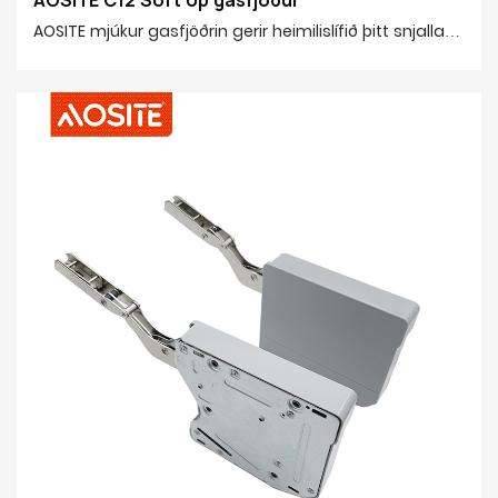
AOSITE mjúkur gasfjöðrin gerir heimilislífið þitt snjallara
og þægilegra! Gasfjöðrin er vandlega unnin úr
úrvalsstáli, POM og 20# frágangsröri, sem veitir
öflugan stuðningskraft upp á 20N-150N, hentugur fyrir
uppfellanlegar hurðir af ýmsum stærðum og þyngd.
Pneumatic tæknin sem hreyfist upp á við gerir það að
verkum að það er áreynslulaust að opna skápana
þína. Vökvahönnun niður á við kemur í veg fyrir
hugsanlega öryggishættu. Það býður upp á
sérhannaða dvalarstöðuaðgerð, sem gerir þér kleift
að stöðva uppfellanlegu hurðina í hvaða sjónarhorni
sem er í samræmi við þarfir þínar