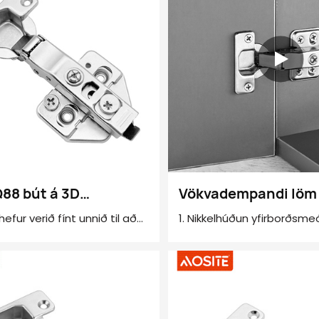
Q88 bút á 3D
Vökvadempandi löm 
legu vökvademmandi
húsgagnaskáp
hefur verið fínt unnið til að
1. Nikkelhúðun yfirborðsm
 burðargetu og stöðugleika,
skápshurðina stöðugri
2. Föst útlitshönnun
ð er, dregur úr hávaða og
otkunarkröfur flestra
3. Innbyggða dempunin