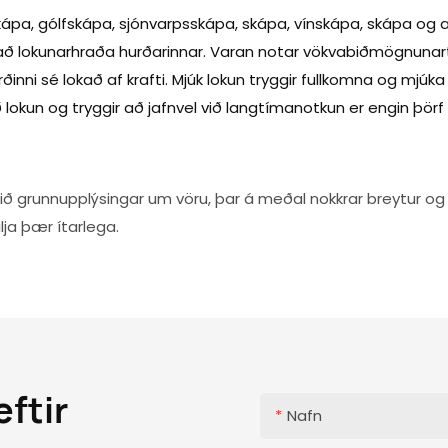
skápa, gólfskápa, sjónvarpsskápa, skápa, vínskápa, skápa og
g að lokunarhraða hurðarinnar. Varan notar vökvabiðmögnunartæ
ðinni sé lokað af krafti. Mjúk lokun tryggir fullkomna og mj
okun og tryggir að jafnvel við langtímanotkun er engin þörf á
ð grunnupplýsingar um vöru, þar á meðal nokkrar breytur og 
lja þær ítarlega.
ftir
Nafn