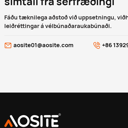
símtali frá sérfræðingi
Fáðu tæknilega aðstoð við uppsetningu, við
leiðréttingar á vélbúnaðaraukabúnaði.
aosite01@aosite.com
+86 1392