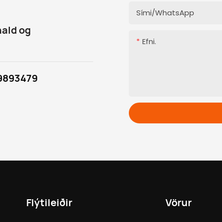
Sími/WhatsApp
hald og
Efni.
9893479
Flýtileiðir
Vörur