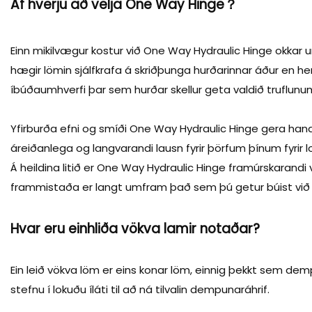
Af hverju að velja One Way Hinge？
sker sig ú
gæðum og v
Einn mikilvægur kostur við One Way Hydraulic Hinge okkar u
heimili o
hægir lömin sjálfkrafa á skriðþunga hurðarinnar áður en henn
íbúðaumhverfi þar sem hurðar skellur geta valdið truflun
Yfirburða efni og smíði One Way Hydraulic Hinge gera hana 
áreiðanlega og langvarandi lausn fyrir þörfum þínum fyrir l
Á heildina litið er One Way Hydraulic Hinge framúrskarandi 
frammistaða er langt umfram það sem þú getur búist við
Hvar eru einhliða vökva lamir notaðar?
Ein leið vökva löm er eins konar löm, einnig þekkt sem dem
stefnu í lokuðu íláti til að ná tilvalin dempunaráhrif.