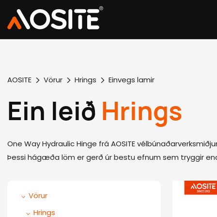
AOSITE
Vörur
Hrings
Einvegs lamir
Ein leið
Hrings
One Way Hydraulic Hinge frá AOSITE vélbúnaðarverksmiðjunn
Þessi hágæða löm er gerð úr bestu efnum sem tryggir endi
Vörur
Hrings