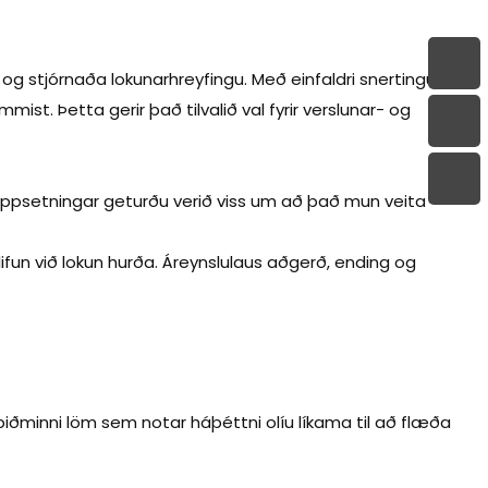
 og stjórnaða lokunarhreyfingu. Með einfaldri snertingu
ist. Þetta gerir það tilvalið val fyrir verslunar- og
i uppsetningar geturðu verið viss um að það mun veita
lifun við lokun hurða. Áreynslulaus aðgerð, ending og
biðminni löm sem notar háþéttni olíu líkama til að flæða