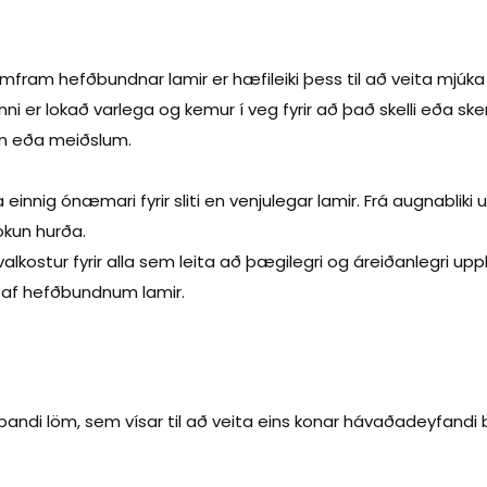
r með framúrskarandi
erður kjörinn kostur fyrir
mfram hefðbundnar lamir er hæfileiki þess til að veita mjúka
g atvinnuhúsnæði
i er lokað varlega og kemur í veg fyrir að það skelli eða skemm
um eða meiðslum.
einnig ónæmari fyrir sliti en venjulegar lamir. Frá augnablik
okun hurða.
valkostur fyrir alla sem leita að þægilegri og áreiðanlegri upp
 af hefðbundnum lamir.
pandi löm, sem vísar til að veita eins konar hávaðadeyfandi 