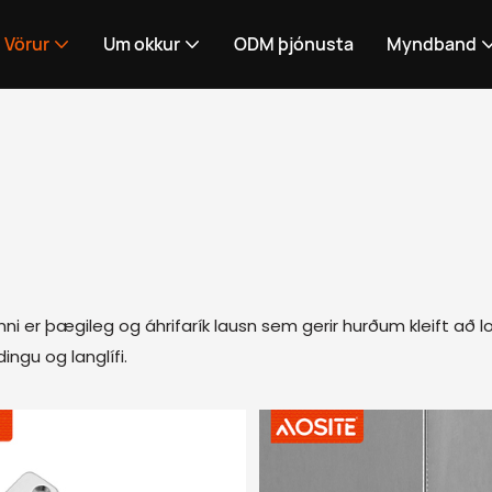
Vörur
Um okkur
ODM þjónusta
Myndband
i er þægileg og áhrifarík lausn sem gerir hurðum kleift að l
ngu og langlífi.