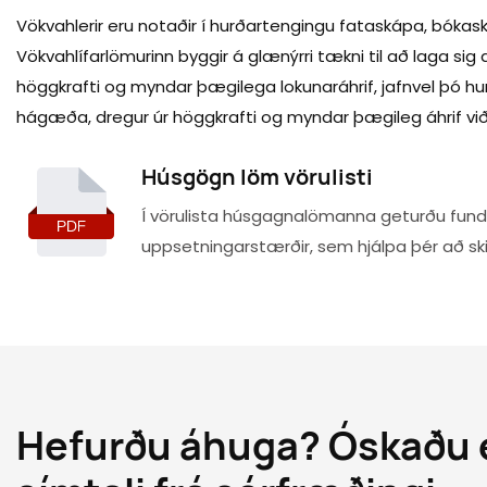
Vökvahlerir eru notaðir í hurðartengingu fataskápa, bóka
Vökvahlífarlömurinn byggir á glænýrri tækni til að laga si
höggkrafti og myndar þægilega lokunaráhrif, jafnvel þó hur
hágæða, dregur úr höggkrafti og myndar þægileg áhrif við l
Húsgögn löm vörulisti
Í vörulista húsgagnalömanna geturðu fundi
uppsetningarstærðir, sem hjálpa þér að ski
Hefurðu áhuga? Óskaðu e