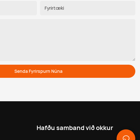
Fyrirtæki
Senda Fyrirspurn Núna
Hafðu samband við okkur