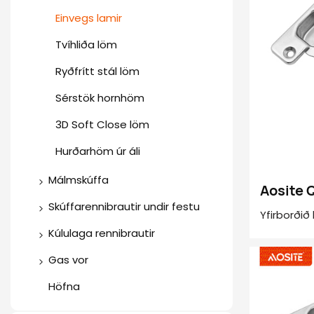
Einvegs lamir
Tvíhliða löm
Ryðfrítt stál löm
Sérstök hornhöm
3D Soft Close löm
Hurðarhöm úr áli
Málmskúffa
Aosite 
Slim skúffukassi
Skúffarennibrautir undir festu
stillan
Yfirborðið 
lömum
Málmskúffukassi (hringlaga
Samstillt dempunar-falin
Kúlulaga rennibrautir
hafa góða
skúffurenni
stöng)
sem gerir 
Venjulegar skúffurennur
Gas vor
þegar loka
Samstilltar ýta-til-að-opna
Málmskúffukassi (Squard
Stuðningur við
Soft Close
Höfna
uppfyllir n
undirfestar skúffusleðar
Bar)
samanbrjótanlega hurð
Skúffarennibrautir
húsgagna