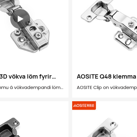
3D vökva löm fyrir
AOSITE Q48 klemma
vökvadempandi löm
emmu á vökvadempandi löm
AOSITE Clip on vökvademp
rn: 100°
sameinar endingu, sléttan
ömskál: 35mm
hljóðlát þægindi og þægil
kelhúðuð
uppsetningu, sem er besti
Kaldvalsað stál
fyrir heimilisskreytingar o
húsgagna. Að velja AOSITE