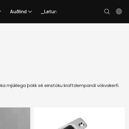
Auðlind
_Letur:
oka mjúklega þökk sé einstöku kraftdempandi vökvakerfi.