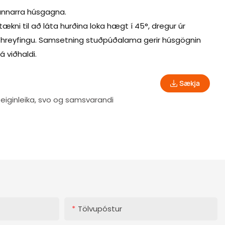
 annarra húsgagna.
kni til að láta hurðina loka hægt í 45°, dregur úr
úka hreyfingu. Samsetning stuðpúðalama gerir húsgögnin
 viðhaldi.
Sækja
eiginleika, svo og samsvarandi
Tölvupóstur