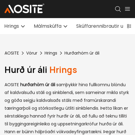
Hrings
Málmskúffa
Skúffarennibrautir undir 
AOSITE
Vörur
Hrings
Hurðarhöm úr áli
Hurð úr áli
Hrings
AOSITE
hurðarhöm úr áli
samþykkir hina fullkomnu blöndu
af kaldvalsuðu stáli og sinkblendi, sem sameinar mikla styrk
og góða seigju kaldvalsaðs stáls með framúrskarandi
tæringarþoli og stórkostlegu útliti sinkblendis. Þetta líkan er
sérstaklega hannað fyrir hurðir úr áli, að fullu að teknu tilliti
til byggingareiginleika og uppsetningarkröfur hurða úr áli.
Hann er búinn háþróaðri vökvadeyfingartækni. Þegar hurð