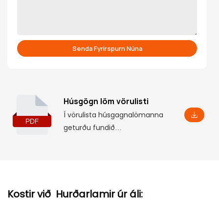
Senda Fyrirspurn Núna
Húsgögn löm vörulisti
Í vörulista húsgagnalömanna
geturðu fundið
grunnupplýsingar um vöru, þar
á meðal nokkrar breytur og
eiginleika, svo og samsvarandi
uppsetningarstærðir, sem
hjálpa þér að skilja þær
Kostir við Hurðarlamir úr áli:
ítarlega.