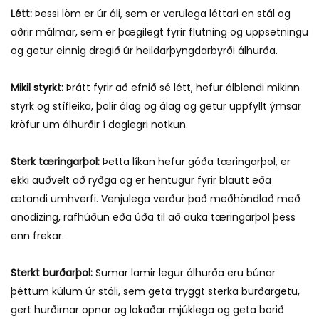
Létt:
Þessi löm er úr áli, sem er verulega léttari en stál og
aðrir málmar, sem er þægilegt fyrir flutning og uppsetningu
og getur einnig dregið úr heildarþyngdarbyrði álhurða.
Mikil styrkt:
Þrátt fyrir að efnið sé létt, hefur álblendi mikinn
styrk og stífleika, þolir álag og álag og getur uppfyllt ýmsar
kröfur um álhurðir í daglegri notkun.
Sterk tæringarþol:
Þetta líkan hefur góða tæringarþol, er
ekki auðvelt að ryðga og er hentugur fyrir blautt eða
ætandi umhverfi. Venjulega verður það meðhöndlað með
anodizing, rafhúðun eða úða til að auka tæringarþol þess
enn frekar.
Sterkt burðarþol:
Sumar lamir legur álhurða eru búnar
þéttum kúlum úr stáli, sem geta tryggt sterka burðargetu,
gert hurðirnar opnar og lokaðar mjúklega og geta borið