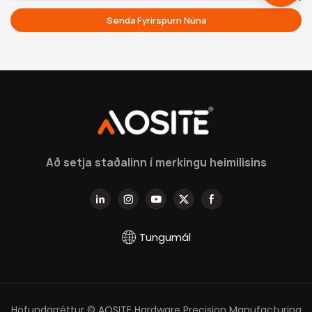
Senda Fyrirspurn Núna
Að setja staðalinn í merkingu heimilisins
Tungumál
Höfundarréttur © AOSITE Hardware Precision Manufacturing