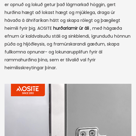
er opnuð og lokuð getur það lágmarkað höggin, gert
hurðina hægt að lokast hægt og mjúklega, draga úr
hávaða á áhrifaríkan hátt og skapa rólegt og þægilegt
heimili fyrir þig. AOSITE
hurðarlamir úr áli
, með hágæða
efnum úr kaldvalsuðu stáli og sinkblendi, ígrunduðu hönnun
púða og hljóðleysis, og framúrskarandi gæðum, skapa
fullkomna opnunar- og lokunarupplifun fyrir ál
rammahurðina þína, sem er tilvalið val fyrir
heimilisskreytingar þínar.