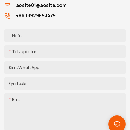
aosite01@aosite.com
+86 13929893479
Nafn
Tölvupóstur
Sími/WhatsApp
Fyrirtæki
Efni.