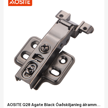
og náinni hönnun
AOSITE Q28 Agate Black Óaðskiljanleg álrammi