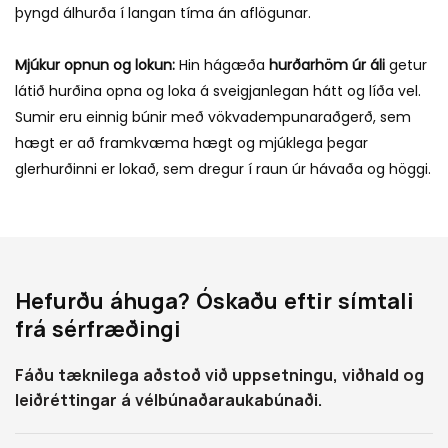
þyngd álhurða í langan tíma án aflögunar.
Mjúkur opnun og lokun:
Hin hágæða
hurðarhöm úr áli
getur
látið hurðina opna og loka á sveigjanlegan hátt og líða vel.
Sumir eru einnig búnir með vökvadempunaraðgerð, sem
hægt er að framkvæma hægt og mjúklega þegar
glerhurðinni er lokað, sem dregur í raun úr hávaða og höggi.
Hefurðu áhuga? Óskaðu eftir símtali
frá sérfræðingi
Fáðu tæknilega aðstoð við uppsetningu, viðhald og
leiðréttingar á vélbúnaðaraukabúnaði.