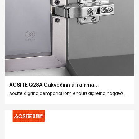
AOSITE Q28A Óákveðinn ál ramma
vökvademmandi löm löm
Aosite álgrind dempandi löm endurskilgreina hágæða
heimilislíf með snjallt handverk. Hentar fyrir
mismunandi þykkt hurðarplötunnar, hvort