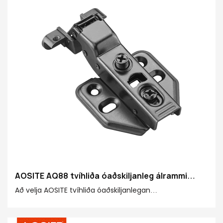
AOSITE AQ88 tvíhliða óaðskiljanleg álrammi
vökvadempandi löm
Að velja AOSITE tvíhliða óaðskiljanlegan
vökvadempandi löm úr áli er hin fullkomna samsetning
af stórkostlegu handverki, framúrskarandi frammistöðu