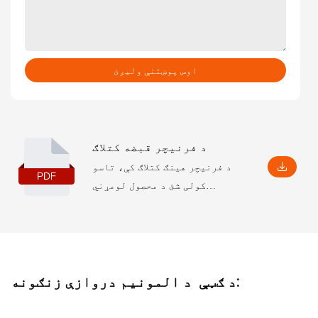
اوس پوښتنې ولیږئ
د فرنیچر قبضه کتلاګ
د فرنیچر هینګ کتلاګ کې، تاسو
کولی شئ د محصول لومړني
معلومات ومومئ، پشمول د ځینو
پیرامیټونو او ځانګړتیاو په
شمول، او همدارنګه د نصب کولو
اړوند اړخونه، کوم چې به تاسو
سره د دې په ژوره پوهیدو کې
د ګټې د المونیم دروازې زنګونه:
مرسته وکړي.