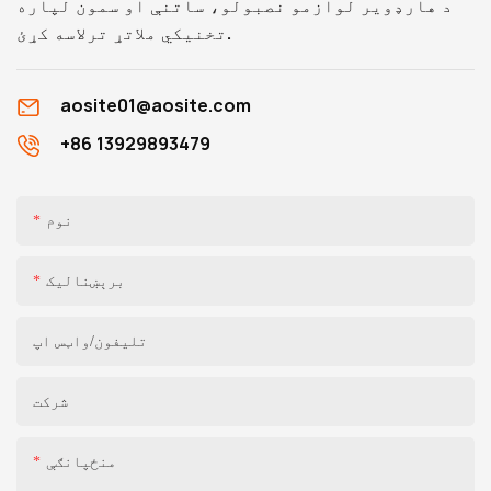
د هارډویر لوازمو نصبولو، ساتنې او سمون لپاره
تخنیکي ملاتړ ترلاسه کړئ.
aosite01@aosite.com
+86 13929893479
نوم
برېښنالیک
تلیفون/واټس اپ
شرکت
منځپانګې