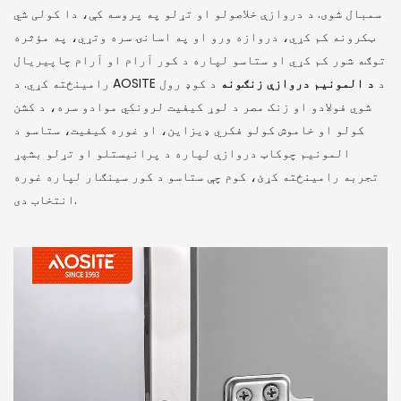
سمبال شوی. د دروازې خلاصولو او تړلو په پروسه کې، دا کولی شي
ټکرونه کم کړي، دروازه ورو او په اسانۍ سره وتړي، په مؤثره
توګه شور کم کړي او ستاسو لپاره د کور آرام او آرام چاپیریال
رامینځته کړي. د AOSITE د
د المونیم دروازې زنګونه
د کوډ رول
شوي فولادو او زنک مصر د لوړ کیفیت لرونکي موادو سره، د کشن
کولو او خاموش کولو فکري ډیزاین، او غوره کیفیت، ستاسو د
المونیم چوکاټ دروازې لپاره د پرانیستلو او تړلو بشپړ
تجربه رامینځته کړئ، کوم چې ستاسو د کور سینګار لپاره غوره
انتخاب دی.