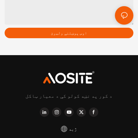
اوس پوښتنې ولیږئ
د کور په نښه کولو کې د معیار ټاکل
ژبه