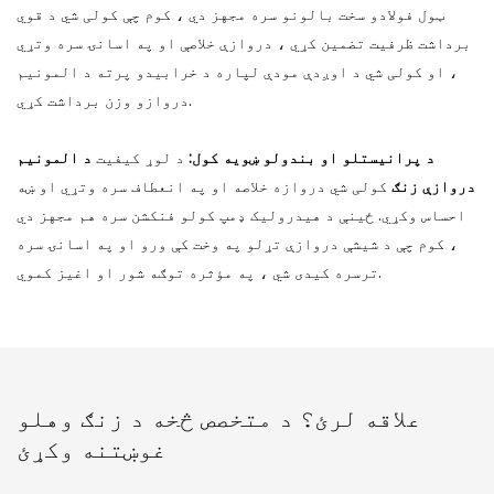
ټول فولادو سخت بالونو سره مجهز دي ، کوم چې کولی شي د قوي
برداشت ظرفیت تضمین کړي ، دروازې خلاصې او په اسانۍ سره وتړي
، او کولی شي د اوږدې مودې لپاره د خرابیدو پرته د المونیم
دروازو وزن برداشت کړي.
د پرانيستلو او بندولو ښويه کول:
د لوړ کیفیت
د المونیم
دروازې زنګ
کولی شي دروازه خلاصه او په انعطاف سره وتړي او ښه
احساس وکړي. ځینې ​​​​د هیدرولیک ډمپ کولو فنکشن سره هم مجهز دي
، کوم چې د شیشې دروازې تړلو په وخت کې ورو او په اسانۍ سره
ترسره کیدی شي ، په مؤثره توګه شور او اغیز کموي.
علاقه لرئ؟ د متخصص څخه د زنګ وهلو
غوښتنه وکړئ