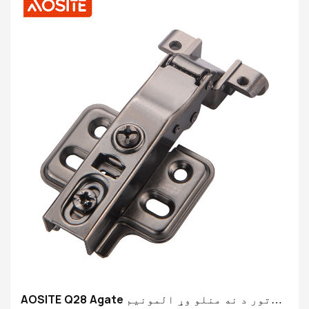
AOSITE Q28 Agate تور د نه منلو وړ المونیم