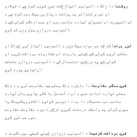
روشنه:
دا زنګ د المونیم الیاژ څخه جوړ شوی، کوم چې د فولادو
او نورو فلزاتو په پرتله د پام وړ سپک دی، کوم چې د
ترانسپورت او نصبولو لپاره مناسب دی، او همدارنګه کولی شي د
المونیم دروازو ټول وزن کم کړي.
لوړ برته:
که څه هم مواد سپک دي، د المونیم الیاژ لوړ ځواک او
سختۍ لري، کولی شي ځینې بارونه او فشارونه برداشت کړي، او
کولی شي په ورځني استعمال کې د المونیم دروازو مختلف
اړتیاوې پوره کړي.
قوي سنګر مقاومت:
دا ماډل د زنګ وهلو ښه مقاومت لري ، د زنګ
وهلو لپاره اسانه ندي ، او د لندبل یا ککړ چاپیریال لپاره
مناسب دی. معمولا، دا به د انوډیز کولو، الکتروپلاټینګ یا
سپری کولو په واسطه درملنه کیږي ترڅو د دې د مقاومت مقاومت
نور هم لوړ کړي.
قوي برداشت ظرفیت:
د المونیم دروازو ځینې قبضې بیرنګونه د