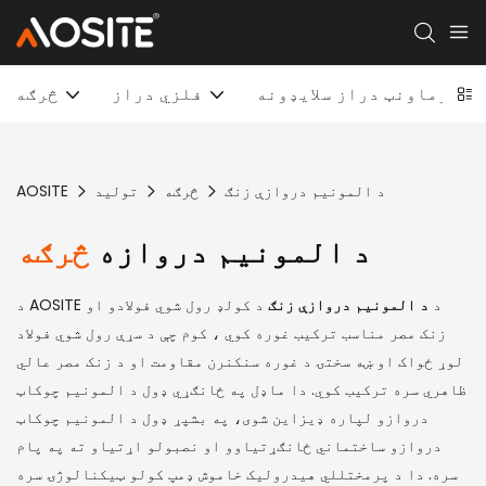
انډرماونټ دراز سلایډونه
فلزي دراز
څرګه
د المونیم دروازې زنګ
څرګه
تولید
AOSITE
د المونیم دروازه
څرګه
د AOSITE د
د المونیم دروازې زنګ
د کولډ رول شوي فولادو او
زنک مصر مناسب ترکیب غوره کوي ، کوم چې د سړې رول شوي فولاد
لوړ ځواک او ښه سختۍ د غوره سنکنرن مقاومت او د زنک مصر عالي
ظاهري سره ترکیب کوي. دا ماډل په ځانګړي ډول د المونیم چوکاټ
دروازو لپاره ډیزاین شوی، په بشپړ ډول د المونیم چوکاټ
دروازو ساختماني ځانګړتیاوو او نصبولو اړتیاو ته په پام
سره. دا د پرمختللي هیدرولیک خاموش ډمپ کولو ټیکنالوژۍ سره