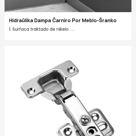
Hidraŭlika Dampa Ĉarniro Por Meblo-Ŝranko
1. Surfaca traktado de nikelo
2. Fiksa aspekto-dezajno
3. La enkonstruita malseketigado