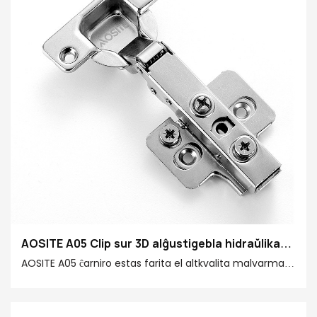
fariĝas ideala elekto por hejma kaj komerca spaco
AOSITE A05 Clip sur 3D alĝustigebla hidraŭlika
malseketiga ĉarniro
AOSITE A05 ĉarniro estas farita el altkvalita malvarma
ŝtala plato, kiu havas bonegajn kontraŭ-korodajn kaj
kontraŭ-rustajn trajtojn. Ĝia enkonstruita bufra aparato