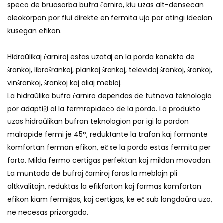
speco de bruosorba bufra ĉarniro, kiu uzas alt-densecan
oleokorpon por flui direkte en fermita ujo por atingi idealan
kusegan efikon.
Hidraŭlikaj ĉarniroj estas uzataj en la porda konekto de
ŝrankoj, libroŝrankoj, plankaj ŝrankoj, televidaj ŝrankoj, ŝrankoj,
vinŝrankoj, ŝrankoj kaj aliaj mebloj.
La hidraŭlika bufra ĉarniro dependas de tutnova teknologio
por adaptiĝi al la fermrapideco de la pordo. La produkto
uzas hidraŭlikan bufran teknologion por igi la pordon
malrapide fermi je 45°, reduktante la trafon kaj formante
komfortan ferman efikon, eĉ se la pordo estas fermita per
forto. Milda fermo certigas perfektan kaj mildan movadon.
La muntado de bufraj ĉarniroj faras la meblojn pli
altkvalitajn, reduktas la efikforton kaj formas komfortan
efikon kiam fermiĝas, kaj certigas, ke eĉ sub longdaŭra uzo,
ne necesas prizorgado.