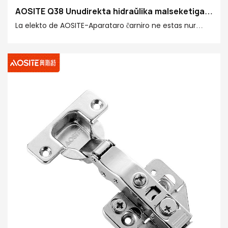
AOSITE Q38 Unudirekta hidraŭlika malseketiga
ĉarniro
La elekto de AOSITE-Aparataro ĉarniro ne estas nur
ordinara aparataro akcesoraĵo, sed perfekta kombinaĵo
de altkvalita, forta portado, silento kaj fortikeco. AOSITE
aparataro ĉarniro, kun sprita teknologio por krei
bonegan kvaliton