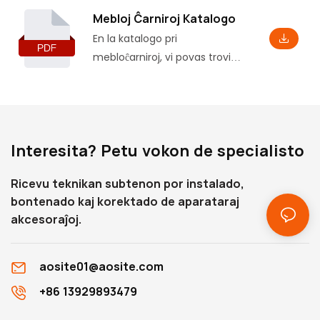
Mebloj Ĉarniroj Katalogo
En la katalogo pri
mebloĉarniroj, vi povas trovi
bazajn produktajn informojn,
inkluzive de iuj parametroj kaj
funkcioj, kaj ankaŭ respondajn
instalajn dimensiojn, kiuj helpos
Interesita? Petu vokon de specialisto
vin kompreni ĝin profunde.
Ricevu teknikan subtenon por instalado,
bontenado kaj korektado de aparataraj
akcesoraĵoj.
aosite01@aosite.com
+86 13929893479