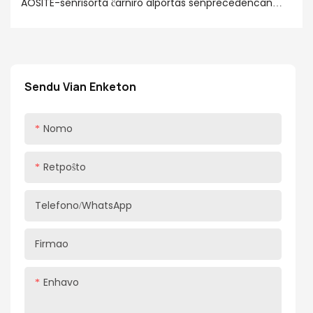
AOSITE-senrisorta ĉarniro alportas senprecedencan
oportunon kaj estetikan reklamadon al via hejma vivo
kun la fortikeco de senrisorta strukturo, la novigado de
kongruo kun resalta aparato kaj la alta kvalito de
malvarma ŝtala plato materialo.
Sendu Vian Enketon
Nomo
Retpoŝto
Telefono/WhatsApp
Firmao
Enhavo