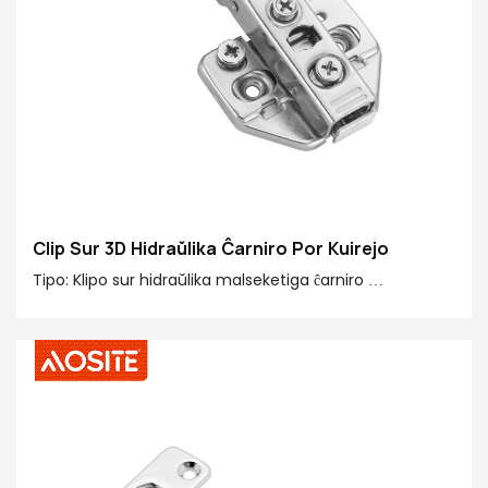
Clip Sur 3D Hidraŭlika Ĉarniro Por Kuirejo
Tipo: Klipo sur hidraŭlika malseketiga ĉarniro
Malferma angulo: 100°
Diametro de ĉarnira taso: 35mm
Finpoluro: nikelita
Ĉefa materialo: Malvarme rulita ŝtalo