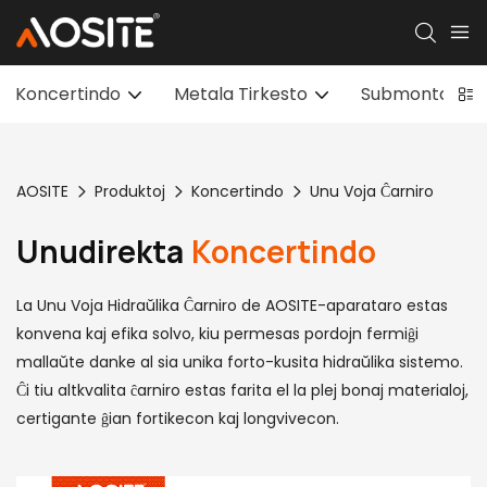
Koncertindo
Metala Tirkesto
Submontaj Kest
AOSITE
Produktoj
Koncertindo
Unu Voja Ĉarniro
Unudirekta
Koncertindo
La Unu Voja Hidraŭlika Ĉarniro de AOSITE-aparataro estas
konvena kaj efika solvo, kiu permesas pordojn fermiĝi
mallaŭte danke al sia unika forto-kusita hidraŭlika sistemo.
Ĉi tiu altkvalita ĉarniro estas farita el la plej bonaj materialoj,
certigante ĝian fortikecon kaj longvivecon.