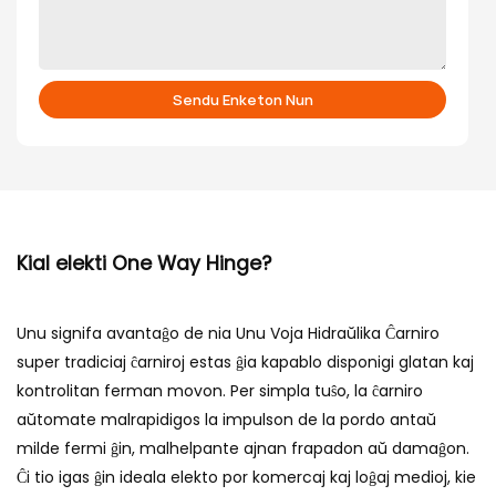
Sendu Enketon Nun
Kial elekti One Way Hinge?
Unu signifa avantaĝo de nia Unu Voja Hidraŭlika Ĉarniro
super tradiciaj ĉarniroj estas ĝia kapablo disponigi glatan kaj
kontrolitan ferman movon. Per simpla tuŝo, la ĉarniro
aŭtomate malrapidigos la impulson de la pordo antaŭ
milde fermi ĝin, malhelpante ajnan frapadon aŭ damaĝon.
Ĉi tio igas ĝin ideala elekto por komercaj kaj loĝaj medioj, kie