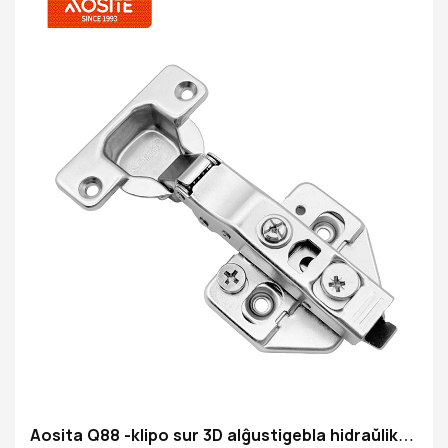
Aosita Q88 -klipo sur 3D alĝustigebla hidraŭlika