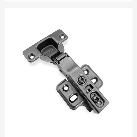
dezajno. Ĝi ne estas nur la ŝlosila komponanto
konektanta la pordan panelon kaj la kabineton, sed
ankaŭ la kerna elemento por montri la hejman stilon
kaj komforton. La nedisigebla hidraŭlika malseketiga
ĉarniro de AOSITE Hardware, kun bonega teknologio kaj
rendimento, fariĝis ideala elekto por vi konstrui
delikatajn hejmojn.