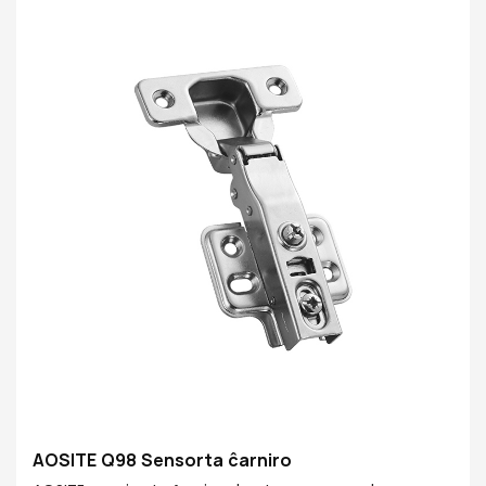
igas la kabinetan pordon pli trankvila kaj mola kiam ĝi
estas malfermita aŭ fermita, kreante trankvilan uzan
medion kaj alportante al vi la plej bonan sperton.
AOSITE Q98 Sensorta ĉarniro