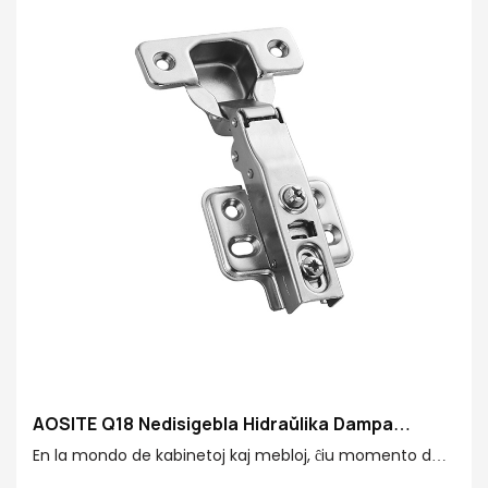
AOSITE Q18 Nedisigebla Hidraŭlika Dampa
Ĉarniro
En la mondo de kabinetoj kaj mebloj, ĉiu momento de
malfermo kaj fermo enhavas la misteron de kvalito kaj