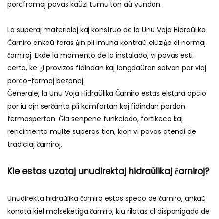
pordframoj povas kaŭzi tumulton aŭ vundon.
La superaj materialoj kaj konstruo de la Unu Voja Hidraŭlika
Ĉarniro ankaŭ faras ĝin pli imuna kontraŭ eluziĝo ol normaj
ĉarniroj. Ekde la momento de la instalado, vi povas esti
certa, ke ĝi provizos fidindan kaj longdaŭran solvon por viaj
pordo-fermaj bezonoj.
Ĝenerale, la Unu Voja Hidraŭlika Ĉarniro estas elstara opcio
por iu ajn serĉanta pli komfortan kaj fidindan pordon
fermasperton. Ĝia senpene funkciado, fortikeco kaj
rendimento multe superas tion, kion vi povas atendi de
tradiciaj ĉarniroj.
Kie estas uzataj unudirektaj hidraŭlikaj ĉarniroj?
Unudirekta hidraŭlika ĉarniro estas speco de ĉarniro, ankaŭ
konata kiel malseketiga ĉarniro, kiu rilatas al disponigado de