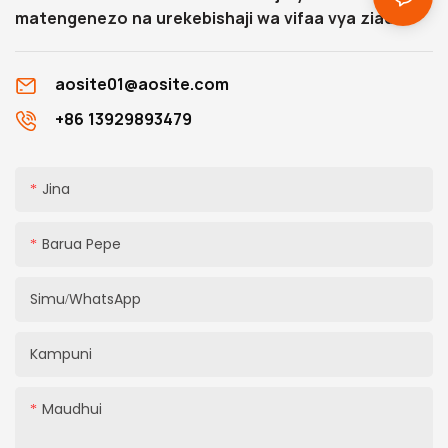
matengenezo na urekebishaji wa vifaa vya ziada.
aosite01@aosite.com
+86 13929893479
Jina
Barua Pepe
Simu/WhatsApp
Kampuni
Maudhui