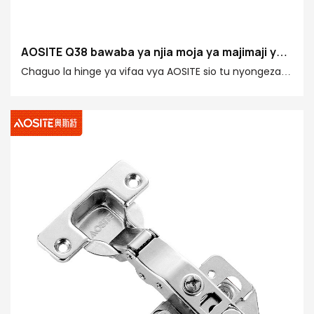
AOSITE Q38 bawaba ya njia moja ya majimaji ya
unyevunyevu
Chaguo la hinge ya vifaa vya AOSITE sio tu nyongeza
ya vifaa vya kawaida, lakini mchanganyiko kamili wa
ubora wa juu, kuzaa kwa nguvu, ukimya na uimara.
bawaba ya maunzi ya AOSITE, yenye teknolojia ya
werevu ili kuunda ubora bora