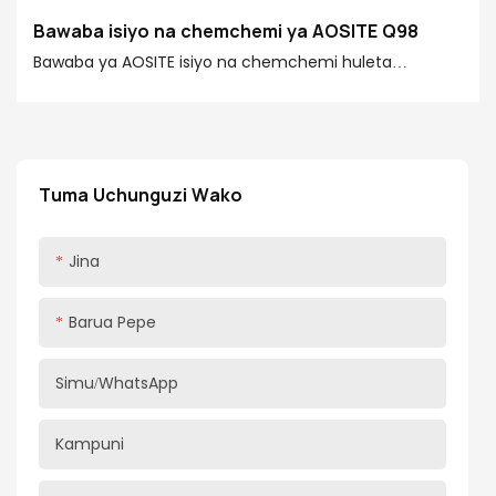
Bawaba isiyo na chemchemi ya AOSITE Q98
Bawaba ya AOSITE isiyo na chemchemi huleta
urahisishaji na uboreshaji ambao haujawahi
kushuhudiwa katika maisha ya nyumbani mwako
pamoja na uimara wa muundo usio na chemchemi,
uvumbuzi wa kulinganisha na kifaa cha kurudi nyuma
Tuma Uchunguzi Wako
na ubora wa juu wa nyenzo za bati za chuma
zilizovingirishwa.
Jina
Barua Pepe
Simu/WhatsApp
Kampuni