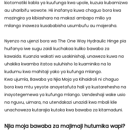
kiotomatiki kabla ya kuufunga kwa upole, kuzuia kubamizwa
au uharibifu wowote. Hii inafanya kuwa chaguo bora kwa
mazingira ya kibiashara na makazi ambapo milio ya
milango inaweza kusababisha usumbufu au majeraha.
Nyenzo na ujenzi bora wa The One Way Hydraulic Hinge pia
huifanya iwe sugu zaidi kuchakaa kuliko bawaba za
kawaida. Kuanzia wakati wa usakinishaji, unaweza kuwa na
uhakika kwamba itatoa suluhisho la kuaminika na la
kudumu kwa mahitaji yako ya kufunga mlango.
Kwa ujumla, Bawaba ya Njia Moja ya Kihaidroli ni chaguo
bora kwa mtu yeyote anayetafuta hali ya kustarehesha na
inayotegemewa ya kufunga mlango. Uendeshaji wake usio
na nguvu, uimara, na utendakazi unazidi kwa mbali kile
unachoweza kutarajia kutoka kwa bawaba za kitamaduni.
Njia moja bawaba za majimaji hutumika wapi?