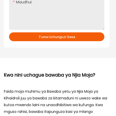
Maudhui
Tuma Uchunguzi Sasa
Kwa nini uchague bawaba ya Njia Moja?
Faida moja muhimu ya Bawaba yetu ya Njia Moja ya
Kihaidroli juu ya bawaba za kitamaduni ni uwezo wake wa
kutoa mwendo laini na unaodhibitiwa wa kufunga. Kwa
mguso rahisi, bawaba itapunguza kasi ya mlango