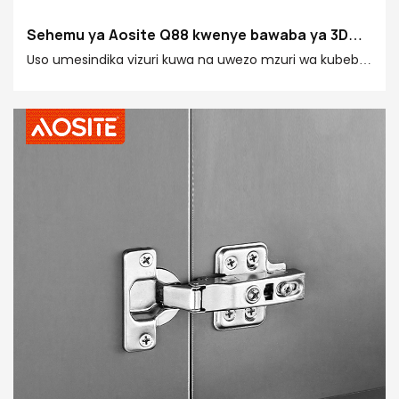
Sehemu ya Aosite Q88 kwenye bawaba ya 3D
inayoweza kurekebishwa ya majimaji
Uso umesindika vizuri kuwa na uwezo mzuri wa kubeba
mzigo na utulivu, na kufanya mlango wa baraza la
mawaziri uwe thabiti zaidi wakati umefungwa, kwa
ufanisi kupunguza kelele na kukidhi mahitaji ya
matumizi ya fanicha nyingi