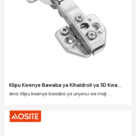
Klipu Kwenye Bawaba ya Kihaidroli ya 3D Kwa
Jikoni
Aina: Klipu kwenye bawaba ya unyevu wa maji
Pembe ya ufunguzi: 100°
Kipenyo cha kikombe cha bawaba: 35mm
Maliza: Nickel iliyopigwa
Nyenzo kuu: chuma kilichovingirishwa na baridi