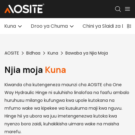
Kuna
Droo ya Chuma
Chini ya Slaidi za Droo
AOSITE
Bidhaa
Kuna
Bawaba ya Njia Moja
Njia moja
Kuna
Kiwanda cha kutengeneza maunzi cha AOSITE cha One
Way Hydraulic Hinge ni suluhisho linalofaa na faafu ambalo
huruhusu milango kufungwa kwa upole kutokana na
mfumo wake wa kipekee wa kusukuma maji kwa nguvu.
Hinge hii ya ubora wa juu imetengenezwa kutoka kwa
nyenzo bora zaidi, kuhakikisha uimara wake na maisha
marefu.