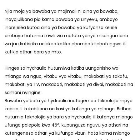
Njia moja ya bawaba ya majimaji ni aina ya bawaba,
inayojulikana pia kama bawaba ya unyevu, ambayo
inarejelea kutoa aina ya bawaba ya kufyonza kelele
ambayo hutumia mwili wa mafuta yenye msongamano
wa juu kutiririka uelekeo katika chombo kilichofungwa ili
kufikia athari bora ya mto.
Hinges za hydraulic hutumiwa katika uunganisho wa
mlango wa nguo, vitabu vya vitabu, makabati ya sakafu,
makabati ya TV, makabati, makabati ya divai, makabati na
samani nyingine.
Bawaba ya bafa ya hydraulic inategemea teknolojia mpya
kabisa ili kukabiliana na kasi ya kufunga ya mlango. Bidhaa
hutumia teknolojia ya bafa ya hydraulic ili kufanya mlango
ufunge polepole kwa 45°, kupunguza nguvu ya athari na
kutengeneza athari ya kufunga vizuri, hata kama mlango