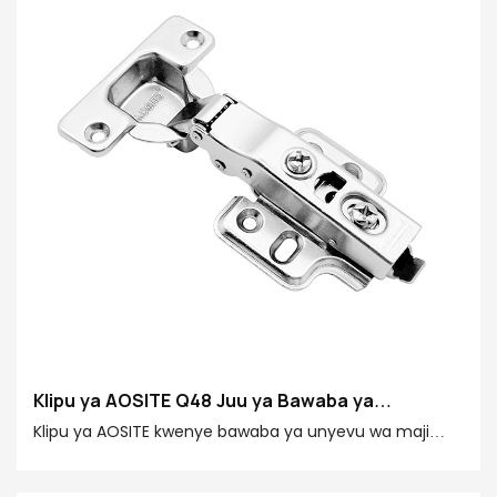
Klipu ya AOSITE Q48 Juu ya Bawaba ya
Kupunguza Majimaji
Klipu ya AOSITE kwenye bawaba ya unyevu wa maji
inachanganya uimara, uendeshaji laini, faraja ya
utulivu na usakinishaji rahisi, ambayo ni chaguo bora