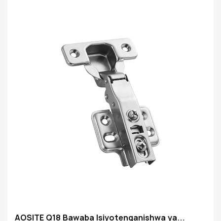
kwa mapambo yako ya nyumbani na uboreshaji wa
fanicha. Kuchagua AOSITE kunamaanisha kuchagua
maisha ya hali ya juu
AOSITE Q18 Bawaba Isiyotenganishwa ya