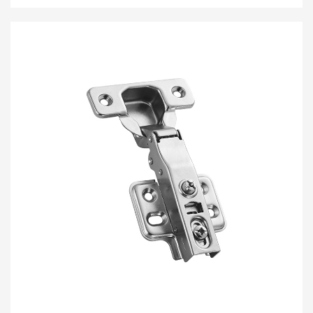
chuma iliyovingirishwa kwa baridi ya hali ya juu,
ambayo ina sifa bora za kuzuia kutu na kutu. Kifaa
chake cha bafa kilichojengewa ndani hufanya mlango
wa kabati kuwa mtulivu na laini unapofunguliwa au
kufungwa, hivyo kutengeneza mazingira tulivu ya
utumiaji na kukuletea matumizi bora zaidi.