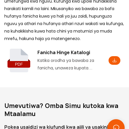
umefungwa kwa nguvu. Kufunga kwa upole huhakikisha
harakati kamili na laini. Mkusanyiko wa bawaba za bafa
hufanya fanicha kuwa ya hali ya juu zaidi, hupunguza
nguvu ya athari na hufanya athari nzuri wakati wa kufunga,
na kuhakikisha kuwa hata chini ya matumizi ya muda
mrefu, hakuna haja ya matengenezo.
Fanicha Hinge Katalogi
Katika orodha ya bawaba za
fanicha, unaweza kupata
habari ya msingi ya bidhaa,
pamoja na vigezo na huduma
kadhaa, na vile vile vipimo
vinavyolingana vya
Umevutiwa? Omba Simu kutoka kwa
usakinishaji, ambavyo
Mtaalamu
vitakusaidia kuielewa kwa kina.
Pokea usaidizi wa kiufundi kwa ajili ya usakinishaji,