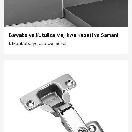
Bawaba ya Kutuliza Maji kwa Kabati ya Samani
1. Matibabu ya uso wa nickel
2. Muundo usiobadilika wa kuonekana
3. Unyevu uliojengwa ndani