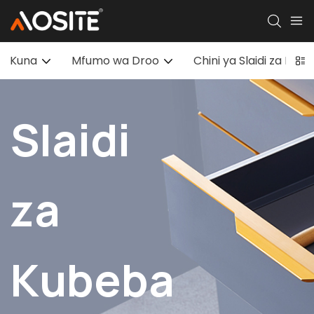
Kuna
Mfumo wa Droo
Chini ya Slaidi za Droo
Slaidi
za
Kubeba