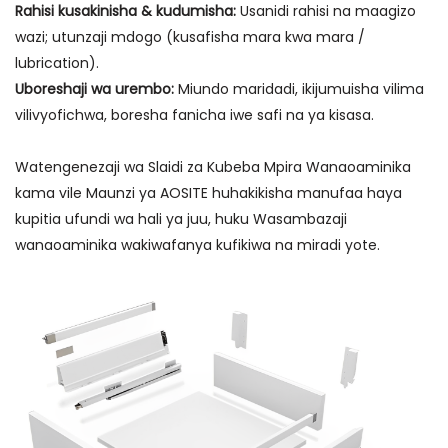
Rahisi kusakinisha & kudumisha:
Usanidi rahisi na maagizo
wazi; utunzaji mdogo (kusafisha mara kwa mara /
lubrication).
Uboreshaji wa urembo:
Miundo maridadi, ikijumuisha vilima
vilivyofichwa, boresha fanicha iwe safi na ya kisasa.
Watengenezaji wa Slaidi za Kubeba Mpira Wanaoaminika
kama vile Maunzi ya AOSITE huhakikisha manufaa haya
kupitia ufundi wa hali ya juu, huku Wasambazaji
wanaoaminika wakiwafanya kufikiwa na miradi yote.