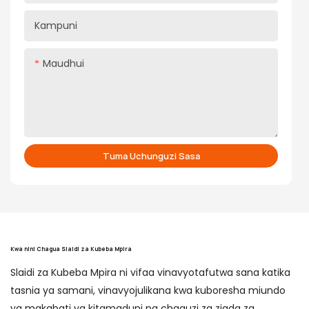
Kampuni
Maudhui
Tuma Uchunguzi Sasa
Kwa nini Chagua Slaidi za Kubeba Mpira
Slaidi za Kubeba Mpira ni vifaa vinavyotafutwa sana katika
tasnia ya samani, vinavyojulikana kwa kuboresha miundo
ya makabati ya kitamaduni na chaguzi za ziada za