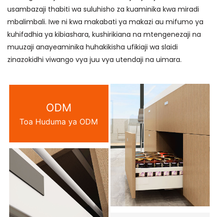
usambazaji thabiti wa suluhisho za kuaminika kwa miradi
mbalimbali. Iwe ni kwa makabati ya makazi au mifumo ya
kuhifadhia ya kibiashara, kushirikiana na mtengenezaji na
muuzaji anayeaminika huhakikisha ufikiaji wa slaidi
zinazokidhi viwango vya juu vya utendaji na uimara.
ODM
Toa Huduma ya ODM