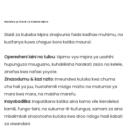
Manufaa ya Slaidi za Kubeba Mpira
Slaidi za Kubeba Mpira zinajivunia faida kadhaa muhimu, na
kuzifanya kuwa chaguo bora katika maunzi:
Operesheni laini na tulivu:
Vipimo vya mipira ya usahihi
hupunguza msuguano, kuhakikisha harakati zisizo na kelele,
zinafaa kwa nafasi yoyote.
Zinazodumu & kazi nzito:
Imeundwa kutoka kwa chuma
cha hali ya juu, hustahimili mizigo mizito na matumizi ya
mara kwa mara, na maisha marefu.
Inayobadilika:
Inapatikana katika aina kama vile kiendelezi
kamili, funga-laini, na sukuma-ili-kufungua, samani za aina
mbalimbali zinazotosha kutoka kwa droo ndogo hadi kabati
za viwandani.