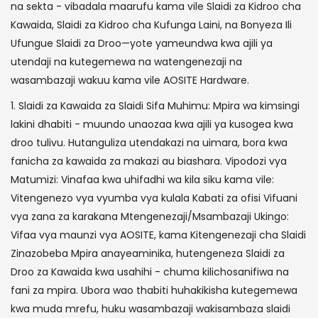
na sekta - vibadala maarufu kama vile Slaidi za Kidroo cha
Kawaida, Slaidi za Kidroo cha Kufunga Laini, na Bonyeza Ili
Ufungue Slaidi za Droo—yote yameundwa kwa ajili ya
utendaji na kutegemewa na watengenezaji na
wasambazaji wakuu kama vile AOSITE Hardware.
1. Slaidi za Kawaida za Slaidi Sifa Muhimu: Mpira wa kimsingi
lakini dhabiti - muundo unaozaa kwa ajili ya kusogea kwa
droo tulivu. Hutanguliza utendakazi na uimara, bora kwa
fanicha za kawaida za makazi au biashara. Vipodozi vya
Matumizi: Vinafaa kwa uhifadhi wa kila siku kama vile:
Vitengenezo vya vyumba vya kulala Kabati za ofisi Vifuani
vya zana za karakana Mtengenezaji/Msambazaji Ukingo:
Vifaa vya maunzi vya AOSITE, kama Kitengenezaji cha Slaidi
Zinazobeba Mpira anayeaminika, hutengeneza Slaidi za
Droo za Kawaida kwa usahihi - chuma kilichosanifiwa na
fani za mpira. Ubora wao thabiti huhakikisha kutegemewa
kwa muda mrefu, huku wasambazaji wakisambaza slaidi