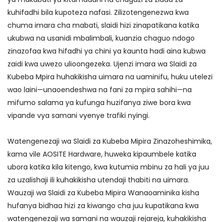
kuhifadhi bila kupoteza nafasi. Zilizotengenezwa kwa
chuma imara cha mabati, slaidi hizi zinapatikana katika
ukubwa na usanidi mbalimbali, kuanzia chaguo ndogo
zinazofaa kwa hifadhi ya chini ya kaunta hadi aina kubwa
zaidi kwa uwezo ulioongezeka. Ujenzi imara wa Slaidi za
Kubeba Mpira huhakikisha uimara na uaminifu, huku utelezi
wao laini—unaoendeshwa na fani za mpira sahihi—na
mifumo salama ya kufunga huzifanya ziwe bora kwa
vipande vya samani vyenye trafiki nyingi.
Watengenezaji wa Slaidi za Kubeba Mipira Zinazoheshimika,
kama vile AOSITE Hardware, huweka kipaumbele katika
ubora katika kila kitengo, kwa kutumia mbinu za hali ya juu
za uzalishaji ili kuhakikisha utendaji thabiti na uimara.
Wauzaji wa Slaidi za Kubeba Mipira Wanaoaminika kisha
hufanya bidhaa hizi za kiwango cha juu kupatikana kwa
watengenezaji wa samani na wauzaji rejareja, kuhakikisha