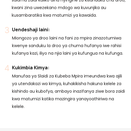
kwani zina uwezekano mdogo wa kuvunjika au
kusambaratika kwa matumizi ya kawaida.
Uendeshaji laini:
Miongozo ya droo laini na fani za mpira zinazotumiwa
kwenye sanduku la droo ya chuma hufanya iwe rahisi
kufanya kazi, iliyo na njia laini ya kufungua na kufunga.
Kukimbia Kimya:
Manufaa ya Slaidi za Kubeba Mpira imeundwa kwa ajili
ya utendakazi wa kimya, kuhakikisha hakuna kelele za
kishindo au kubofya, ambayo inazifanya ziwe bora zaidi
kwa matumizi katika mazingira yanayoathiriwa na
kelele.