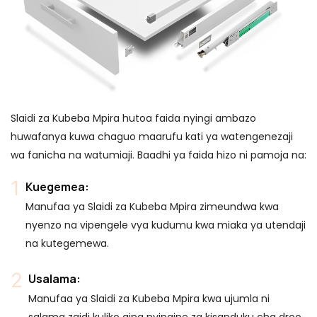
Slaidi za Kubeba Mpira hutoa faida nyingi ambazo
huwafanya kuwa chaguo maarufu kati ya watengenezaji
wa fanicha na watumiaji. Baadhi ya faida hizo ni pamoja na:
Kuegemea:
Manufaa ya Slaidi za Kubeba Mpira zimeundwa kwa
nyenzo na vipengele vya kudumu kwa miaka ya utendaji
na kutegemewa.
Usalama:
Manufaa ya Slaidi za Kubeba Mpira kwa ujumla ni
salama zaidi kuliko aina nyingine za kisanduku cha droo,