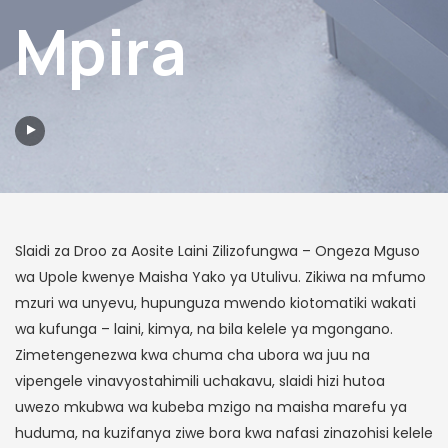
Mpira
Slaidi za Droo za Aosite Laini Zilizofungwa – Ongeza Mguso
wa Upole kwenye Maisha Yako ya Utulivu. Zikiwa na mfumo
mzuri wa unyevu, hupunguza mwendo kiotomatiki wakati
wa kufunga – laini, kimya, na bila kelele ya mgongano.
Zimetengenezwa kwa chuma cha ubora wa juu na
vipengele vinavyostahimili uchakavu, slaidi hizi hutoa
uwezo mkubwa wa kubeba mzigo na maisha marefu ya
huduma, na kuzifanya ziwe bora kwa nafasi zinazohisi kelele