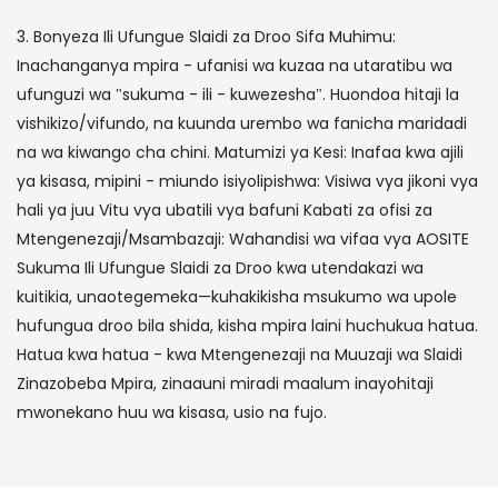
3. Bonyeza Ili Ufungue Slaidi za Droo Sifa Muhimu:
Inachanganya mpira - ufanisi wa kuzaa na utaratibu wa
ufunguzi wa "sukuma - ili - kuwezesha". Huondoa hitaji la
vishikizo/vifundo, na kuunda urembo wa fanicha maridadi
na wa kiwango cha chini. Matumizi ya Kesi: Inafaa kwa ajili
ya kisasa, mipini - miundo isiyolipishwa: Visiwa vya jikoni vya
hali ya juu Vitu vya ubatili vya bafuni Kabati za ofisi za
Mtengenezaji/Msambazaji: Wahandisi wa vifaa vya AOSITE
Sukuma Ili Ufungue Slaidi za Droo kwa utendakazi wa
kuitikia, unaotegemeka—kuhakikisha msukumo wa upole
hufungua droo bila shida, kisha mpira laini huchukua hatua.
Hatua kwa hatua - kwa Mtengenezaji na Muuzaji wa Slaidi
Zinazobeba Mpira, zinaauni miradi maalum inayohitaji
mwonekano huu wa kisasa, usio na fujo.