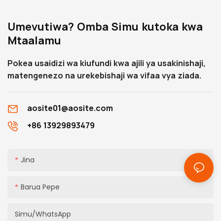
Umevutiwa? Omba Simu kutoka kwa
Mtaalamu
Pokea usaidizi wa kiufundi kwa ajili ya usakinishaji,
matengenezo na urekebishaji wa vifaa vya ziada.
aosite01@aosite.com
+86 13929893479
Jina
Barua Pepe
Simu/WhatsApp