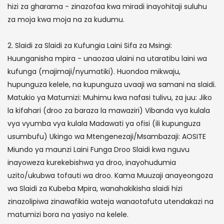
hizi za gharama - zinazofaa kwa miradi inayohitaji suluhu
za moja kwa moja na za kudumu.
2. Slaidi za Slaidi za Kufungia Laini Sifa za Msingi:
Huunganisha mpira - unaozaa ulaini na utaratibu laini wa
kufunga (majimaji/nyumatiki). Huondoa mikwaju,
hupunguza kelele, na kupunguza uvaaji wa samani na slaidi.
Matukio ya Matumizi: Muhimu kwa nafasi tulivu, za juu: Jiko
la kifahari (droo za baraza la mawaziri) Vibanda vya kulala
vya vyumba vya kulala Madawati ya ofisi (ili kupunguza
usumbufu) Ukingo wa Mtengenezaji/Msambazaji: AOSITE
Miundo ya maunzi Laini Funga Droo Slaidi kwa nguvu
inayoweza kurekebishwa ya droo, inayohudumia
uzito/ukubwa tofauti wa droo. Kama Muuzaji anayeongoza
wa Slaidi za Kubeba Mpira, wanahakikisha slaidi hizi
zinazolipiwa zinawafikia wateja wanaotafuta utendakazi na
matumizi bora na yasiyo na kelele.