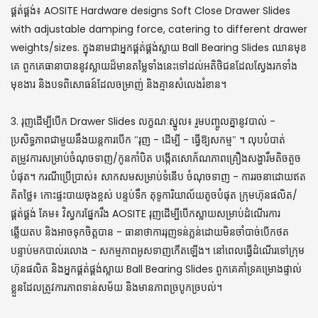
ផ្គត់ផ្គង់៖ AOSITE Hardware designs Soft Close Drawer Slides
with adjustable damping force, catering to different drawer
weights/sizes. ក្នុងនាមជាអ្នកផ្គត់ផ្គង់ស្លាយ Ball Bearing Slides ឈានមុខ
គេ ពួកគេធានាបាននូវស្លាយដ៏មានតម្លៃទាំងនេះទៅដល់អតិថិជនដែលស្វែងរកទាំង
មុខងារ និងបទពិសោធន៍ដែលចម្រាញ់ និងគ្មានសំលេងរំខាន។
3. រុញដើម្បីបើក Drawer Slides លក្ខណៈស្នូល៖ រួមបញ្ចូលគ្នានូវបាល់ -
ប្រសិទ្ធភាពជាមួយនឹងយន្តការបើក "រុញ - ដើម្បី - ធ្វើឱ្យសកម្ម" ។ លុបបំបាត់
តម្រូវការសម្រាប់ចំណុចទាញ/កូនកាំបិត បង្កើតសោភ័ណភាពគ្រឿងសង្ហារឹមតិចតួច
បំផុត។ ករណីប្រើប្រាស់៖ សាកសមសម្រាប់ទំនើប ចំណុចទាញ - ការរចនាដោយឥត
គិតថ្លៃ៖ កោះផ្ទះបាយចុងខ្ពស់ បន្ទប់ទឹក តុទូការិយាល័យតូចបំផុត ក្រុមហ៊ុនផលិត/
ផ្គត់ផ្គង់ គែម៖ វិស្វករផ្នែករឹង AOSITE រុញដើម្បីបើកស្លាយសម្រាប់ដំណើរការ
ឆ្លើយតប និងអាចទុកចិត្តបាន - ធានាថាការរុញទន់ភ្លន់ដោយមិនចាំបាច់បើកថត
បន្ទាប់មកបាល់រលោង - សកម្មភាពអូសទាញកើតឡើង។ នៅពេលធ្វើដំណើរទៅក្រុម
ហ៊ុនផលិត និងអ្នកផ្គត់ផ្គង់ស្លាយ Ball Bearing Slides ពួកគេគាំទ្រគម្រោងផ្ទាល់
ខ្លួនដែលត្រូវការភាពទាន់សម័យ និងមានភាពច្របូកច្របល់។