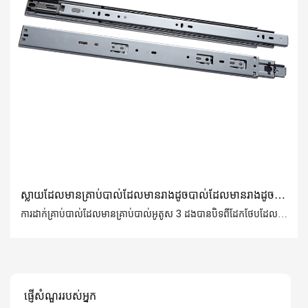
ស្លាយដែលមានគ្រាប់បាល់ដែលមានរាងដូចបាល់ដែលមានរាងដូច
គ្រាប់ 3 ដង (ការរចនានិទាឃរដូវទ្វេ)
ការដាក់គ្រាប់បាល់ដែលមានគ្រាប់បាល់អូតូស 3 ដងបានបិទពីដែកថែបដែល
មានតំលៃខ្ពស់និងមានយន្តការយ៉ាងជិតស្និទ្ធនិទាឃរដូវដែលមានប្រសិទ្ធិភាព
យ៉ាងមានប្រសិទ្ធិភាពផ្តល់នូវបទពិសោធន៍នៃការបិទផ្ទះដោយសុភាពរាបសា
នាំមកនូវជីវិតផ្ទះដែលមានផាសុខភាពនិងស្ងប់ស្ងាត់! ជ្រើសរើសរន្ធបាល់នេះរុញ
ហើយរីករាយនឹងជីវិតផ្ទះទន់ភ្លន់និងស្ងប់ស្ងាត់!
ផ្ញើសំណួររបស់អ្នក