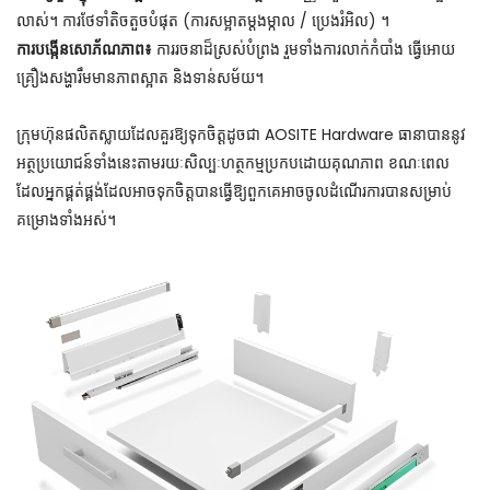
លាស់។ ការថែទាំតិចតួចបំផុត (ការសម្អាតម្តងម្កាល / ប្រេងរំអិល) ។
ការបង្កើនសោភ័ណភាព៖
ការរចនាដ៏ស្រស់បំព្រង រួមទាំងការលាក់កំបាំង ធ្វើអោយ
គ្រឿងសង្ហារឹមមានភាពស្អាត និងទាន់សម័យ។
ក្រុមហ៊ុនផលិតស្លាយដែលគួរឱ្យទុកចិត្តដូចជា AOSITE Hardware ធានាបាននូវ
អត្ថប្រយោជន៍ទាំងនេះតាមរយៈសិល្បៈហត្ថកម្មប្រកបដោយគុណភាព ខណៈពេល
ដែលអ្នកផ្គត់ផ្គង់ដែលអាចទុកចិត្តបានធ្វើឱ្យពួកគេអាចចូលដំណើរការបានសម្រាប់
គម្រោងទាំងអស់។