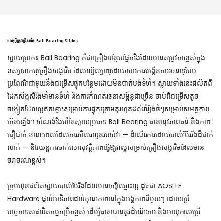
ហេតុអ្វីត្រូវជ្រើសរើស Ball Bearing Slides
ស្លាយ​ប្រភេទ Ball Bearing គឺជា​គ្រឿង​បន្ថែម​ផ្នែករឹង​ដែល​មាន​តម្រូវការ​ខ្ពស់​ក្នុង​
ឧស្សាហកម្ម​គ្រឿងសង្ហារិម ដែល​ល្បីល្បាញ​ដោយសារ​ការ​បង្កើន​ការ​រចនា​ទូ​បែប​
ប្រពៃណី​ជាមួយ​នឹង​ជម្រើស​ផ្ទុក​បន្ថែម​ដោយ​មិន​បាត់បង់​ទំហំ។ ស្លាយ​ទាំងនេះ​ផលិត​ពី​
ដែក​ស័ង្កសី​រឹងមាំ​មាន​ទំហំ និង​ការ​កំណត់​រចនាសម្ព័ន្ធ​ជាច្រើន ចាប់ពី​ជម្រើស​តូច​
ចង្អៀត​ដែល​ល្អឥតខ្ចោះ​សម្រាប់​ការ​ផ្ទុក​ក្រោម​តុ​រហូតដល់​វ៉ារ្យ៉ង់​ធំៗ​សម្រាប់​សមត្ថភាព​
កើនឡើង។ សំណង់​រឹងមាំ​នៃ​ស្លាយ​ប្រភេទ Ball Bearing ធានា​នូវ​ភាព​ធន់ និង​ភាព​
ជឿជាក់ ខណៈ​ពេល​ដែល​ការ​រអិល​រលូន​របស់​វា — ដំណើរការ​ដោយ​បាល់​ប៊ែររីង​ដ៏​ជាក់
លាក់ — និង​យន្តការ​ចាក់សោ​សុវត្ថិភាព​ធ្វើ​ឱ្យ​វា​ល្អ​សម្រាប់​គ្រឿងសង្ហារិម​ដែល​មាន​
ចរាចរណ៍​ខ្ពស់។
ក្រុមហ៊ុនផលិតស្លាយបាល់ប៊ែរីងដែលមានកេរ្តិ៍ឈ្មោះល្អ ដូចជា AOSITE
Hardware ផ្តល់អាទិភាពដល់គុណភាពនៅក្នុងអង្គភាពនីមួយៗ ដោយប្រើ
បច្ចេកទេសផលិតកម្មកម្រិតខ្ពស់ ដើម្បីធានាបាននូវដំណើរការ និងអាយុកាលប្រើ