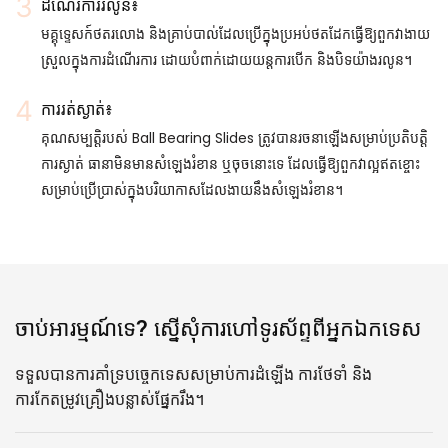
ដំណើរការរលូន៖
មគ្គុទ្ទេសក៍ថតរលោង និងគ្រាប់បាល់ដែលប្រើក្នុងប្រអប់ថតដែកធ្វើឱ្យពួកវាងាយ
ស្រួលក្នុងការដំណើរការ ដោយបំពាក់ដោយយន្តការបើក និងបិទយ៉ាងរលូន។
ការរត់ស្ងាត់៖
គុណសម្បត្តិរបស់ Ball Bearing Slides ត្រូវបានរចនាឡើងសម្រាប់ប្រតិបត្តិ
ការស្ងាត់ ធានាមិនមានសំឡេងរំខាន ឬចុចនោះទេ ដែលធ្វើឱ្យពួកវាល្អឥតខ្ចោះ
សម្រាប់ប្រើប្រាស់ក្នុងបរិយាកាសដែលងាយនឹងសំឡេងរំខាន។
ចាប់អារម្មណ៍ទេ? ស្នើសុំការហៅទូរស័ព្ទពីអ្នកឯកទេស
ទទួលបានការគាំទ្របច្ចេកទេសសម្រាប់ការដំឡើង ការថែទាំ និង
ការកែតម្រូវគ្រឿងបន្លាស់ផ្នែករឹង។