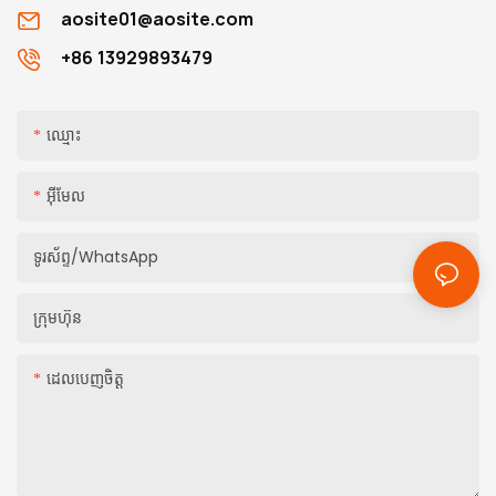
aosite01@aosite.com
+86 13929893479
ឈ្មោះ
អ៊ីមែល
ទូរស័ព្ទ/whatsApp
ក្រុមហ៊ុន
ដេលបេញចិត្ដ