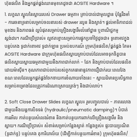
ហ៊ុនផលិត និងអ្នកផ្គត់ផ្គង់ឈានមុខគេដូចជា AOSITE Hardware ។
1. លក្ខណៈស្នូលនៃស្លាយរបស់ Drawer ធម្មតា៖ គ្រាប់បាល់ជាមូលដ្ឋាន ប៉ុន្តែរឹងមាំ
- ការរចនាទ្រនាប់សម្រាប់ចលនារបស់ drawer រលូន និងស្ងាត់។ ផ្តល់អាទិភាពដល់
មុខងារ និងភាពធន់ ល្អបំផុតសម្រាប់គ្រឿងសង្ហារឹមលំនៅដ្ឋាន ឬពាណិជ្ជកម្ម
ស្តង់ដារ។ ករណីប្រើប្រាស់៖ ល្អឥតខ្ចោះសម្រាប់ការផ្ទុកប្រចាំថ្ងៃដូចជា៖ ទូខោអាវក្នុង
បន្ទប់គេង ទូដាក់ខោអាវ ទូដាក់ឡាន ប្រអប់ឧបករណ៍ ក្រុមហ៊ុនផលិត/ផ្គត់ផ្គង់ គែម៖
AOSITE Hardware ជាក្រុមហ៊ុនផលិតស្លាយគ្រាប់បាល់ដែលអាចទុកចិត្តបាន
ផលិតស្លាយស្លាយធម្មតាជាមួយនឹងភាពជាក់លាក់ - ដែក និងគ្រាប់បាល់ដែលផលិត
ដោយម៉ាស៊ីន។ គុណភាពជាប់លាប់របស់ពួកគេធានានូវភាពជឿជាក់រយៈពេលវែង
ខណៈពេលដែលអ្នកផ្គត់ផ្គង់ចែកចាយការចំណាយទាំងនេះ - ស្លាយដ៏មានប្រសិទ្ធភាព
សម្រាប់គម្រោងដែលត្រូវការដំណោះស្រាយត្រង់ៗ និងជាប់លាប់។
2. Soft Close Drawer Slides លក្ខណៈស្នូល៖ រួមបញ្ចូលបាល់ - ភាពរលោង
ជាមួយនឹងយន្តការបិទទន់ (hydraulic/pneumatic damping)។ បំបាត់
ការរអិល កាត់បន្ថយសំលេងរំខាន និងកាត់បន្ថយការពាក់លើគ្រឿងសង្ហារឹម និង
ស្លាយ។ ករណីប្រើប្រាស់៖ សំខាន់សម្រាប់កន្លែងស្ងាត់ កន្លែងខ្ពស់៖ ផ្ទះបាយប្រណិត
(ទូដាក់ទូ) បន្ទប់គេង តុការិយាល័យ (ដើម្បីកាត់បន្ថយការរំខាន) ក្រុមហ៊ុនផលិត/