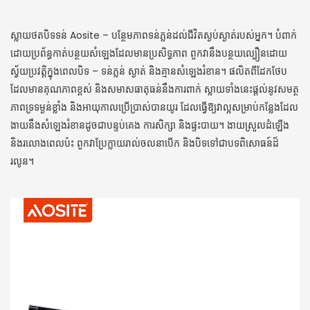
ស្លាយថតបិទទន់ Aosite – បន្ថែមភាពទន់ភ្លន់ដល់ជីវិតស្ងប់ស្ងាត់របស់អ្នក។ បំពាក់
ដោយប្រព័ន្ធកាត់បន្ថយសំឡេងដែលមានប្រសិទ្ធភាព ពួកវានឹងបន្ថយល្បឿនដោយ
ស្វ័យប្រវត្តិក្នុងពេលបិទ – ទន់ភ្លន់ ស្ងាត់ និងគ្មានសំឡេងរំខាន។ ផលិតពីដែកថែប
ដែលមានគុណភាពខ្ពស់ និងសមាសធាតុធន់នឹងការពាក់ ស្លាយទាំងនេះផ្តល់នូវសមត្ថ
ភាពទ្រទម្ងន់ខ្លាំង និងអាយុកាលប្រើប្រាស់បានយូរ ដែលធ្វើឱ្យវាល្អសម្រាប់កន្លែងដែល
ងាយនឹងសំឡេងរំខានដូចជាបន្ទប់គេង ការសិក្សា និងផ្ទះបាយ។ ងាយស្រួលដំឡើង
និងរលោងពេលប៉ះ ពួកវាប្រែក្លាយរាល់ចលនាបើក និងបិទទៅជាបទពិសោធន៍ដ៏
រលូន។