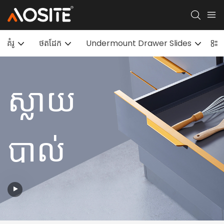
គំរូ
ថតដែក
Undermount Drawer Slides
ស្ល
ស្លាយ
បាល់