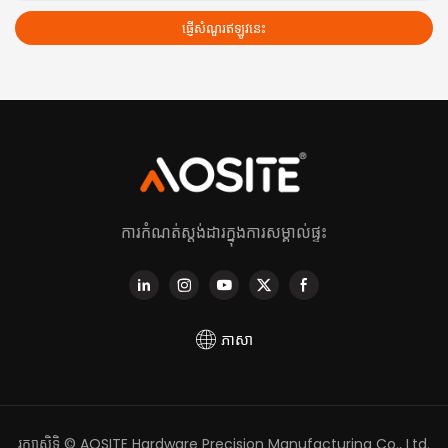
ផ្ញើសំណួរឥឡូវនេះ
ការកំណត់ស្តង់ដារក្នុងការសម្គាល់ផ្ទះ
ភាសា
រក្សាសិទ្ធិ © AOSITE Hardware Precision Manufacturing Co., Ltd.