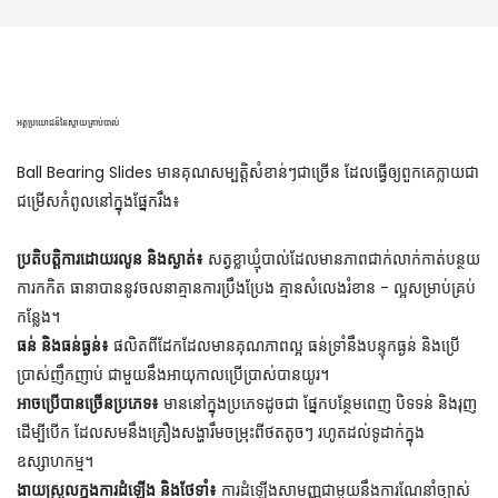
អត្ថប្រយោជន៍នៃស្លាយគ្រាប់បាល់
Ball Bearing Slides មានគុណសម្បត្តិសំខាន់ៗជាច្រើន ដែលធ្វើឲ្យពួកគេក្លាយជា
ជម្រើសកំពូលនៅក្នុងផ្នែករឹង៖
ប្រតិបត្តិការដោយរលូន និងស្ងាត់៖
សត្វខ្លាឃ្មុំបាល់ដែលមានភាពជាក់លាក់កាត់បន្ថយ
ការកកិត ធានាបាននូវចលនាគ្មានការប្រឹងប្រែង គ្មានសំលេងរំខាន - ល្អសម្រាប់គ្រប់
កន្លែង។
ធន់ និងធន់ធ្ងន់៖
ផលិតពីដែកដែលមានគុណភាពល្អ ធន់ទ្រាំនឹងបន្ទុកធ្ងន់ និងប្រើ
ប្រាស់ញឹកញាប់ ជាមួយនឹងអាយុកាលប្រើប្រាស់បានយូរ។
អាចប្រើបានច្រើនប្រភេទ៖
មាននៅក្នុងប្រភេទដូចជា ផ្នែកបន្ថែមពេញ បិទទន់ និងរុញ
ដើម្បីបើក ដែលសមនឹងគ្រឿងសង្ហារឹមចម្រុះពីថតតូចៗ រហូតដល់ទូដាក់ក្នុង
ឧស្សាហកម្ម។
ងាយស្រួលក្នុងការដំឡើង និងថែទាំ៖
ការដំឡើងសាមញ្ញជាមួយនឹងការណែនាំច្បាស់