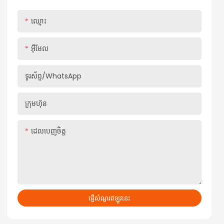
ឈ្មោះ
អ៊ីមែល
ទូរស័ព្ទ/whatsApp
ក្រុមហ៊ុន
ដេលបេញចិត្ដ
ផ្ញើសំណួរឥឡូវនេះ