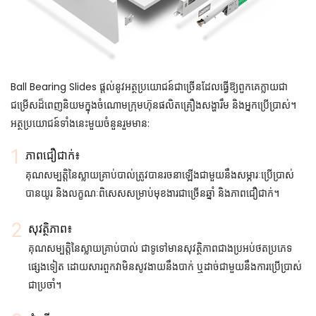
Ball Bearing Slides ផ្តល់នូវអត្ថប្រយោជន៍ជាច្រើនដែលធ្វើឱ្យពួកគេក្លាយជា
ជម្រើសដ៏ពេញនិយមក្នុងចំណោមក្រុមហ៊ុនផលិតគ្រឿងសង្ហារឹម និងអ្នកប្រើប្រាស់។
អត្ថប្រយោជន៍ទាំងនេះមួយចំនួនរួមមាន:
ភាពជឿជាក់៖
គុណសម្បត្តិនៃស្លាយគ្រាប់បាល់ត្រូវបានរចនាឡើងជាមួយនឹងសម្ភារៈប្រើប្រាស់
បានយូរ និងលក្ខណៈពិសេសសម្រាប់មុខងារជាច្រើនឆ្នាំ និងភាពជឿជាក់។
សុវត្ថិភាព៖
គុណសម្បត្តិនៃស្លាយគ្រាប់បាល់ ជាទូទៅមានសុវត្ថិភាពជាងប្រអប់ថតប្រភេទ
ផ្សេងទៀត ដោយសារពួកវាមិនសូវងាយនឹងបាក់ ឬដាច់ជាមួយនឹងការប្រើប្រាស់
ជាប្រចាំ។