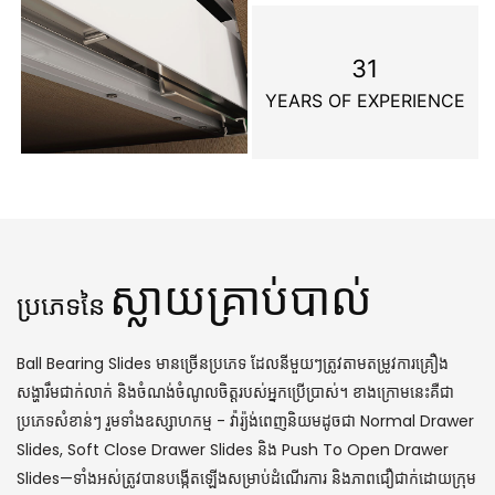
31
YEARS OF EXPERIENCE
ស្លាយគ្រាប់បាល់
ប្រភេទនៃ
Ball Bearing Slides មានច្រើនប្រភេទ ដែលនីមួយៗត្រូវតាមតម្រូវការគ្រឿង
សង្ហារឹមជាក់លាក់ និងចំណង់ចំណូលចិត្តរបស់អ្នកប្រើប្រាស់។ ខាងក្រោមនេះគឺជា
ប្រភេទសំខាន់ៗ រួមទាំងឧស្សាហកម្ម - វ៉ារ្យ៉ង់ពេញនិយមដូចជា Normal Drawer
Slides, Soft Close Drawer Slides និង Push To Open Drawer
Slides—ទាំងអស់ត្រូវបានបង្កើតឡើងសម្រាប់ដំណើរការ និងភាពជឿជាក់ដោយក្រុម