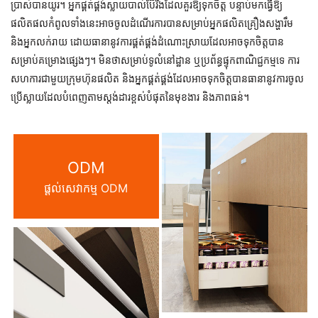
ប្រាស់បានយូរ។ អ្នកផ្គត់ផ្គង់ស្លាយបាល់ប៊ែរីងដែលគួរឱ្យទុកចិត្ត បន្ទាប់មកធ្វើឱ្យ
ផលិតផលកំពូលទាំងនេះអាចចូលដំណើរការបានសម្រាប់អ្នកផលិតគ្រឿងសង្ហារឹម
និងអ្នកលក់រាយ ដោយធានានូវការផ្គត់ផ្គង់ដំណោះស្រាយដែលអាចទុកចិត្តបាន
សម្រាប់គម្រោងផ្សេងៗ។ មិនថាសម្រាប់ទូលំនៅដ្ឋាន ឬប្រព័ន្ធផ្ទុកពាណិជ្ជកម្មទេ ការ
សហការជាមួយក្រុមហ៊ុនផលិត និងអ្នកផ្គត់ផ្គង់ដែលអាចទុកចិត្តបានធានានូវការចូល
ប្រើស្លាយដែលបំពេញតាមស្តង់ដារខ្ពស់បំផុតនៃមុខងារ និងភាពធន់។
ODM
ផ្តល់សេវាកម្ម ODM