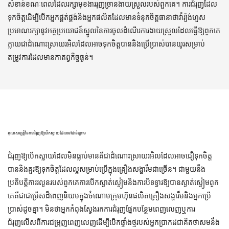
សំខាន់ខណៈពេលដែលរក្សាមុខងាររុញច្រានងាយស្រួលរបស់ពួកគេ។ ការជំរុញដែល
ទុកចិត្តដើម្បីបើកអ្នកផ្គត់ផ្គង់និងអ្នកផលិតដែលមានទំនុកចិត្តធានាថាវ៉ារ្យ៉ង់ហួស
ប្រមាណរក្សានូវអត្ថប្រយោជន៍ស្នូលនៃការចូលដំណើរការងាយស្រួលដែលធ្វើឱ្យពួកគេ
ក្លាយជាដំណោះស្រាយរអិលដែលអាចទុកចិត្តបាននិងប្រើប្រាស់បានយូរសម្រាប់
តម្រូវការដែលមានកាតព្វកិច្ចធ្ងន់។
គុណសម្បត្តិនៃការជំរុញឱ្យបើកស្លាយដែលនៅជាន់ក្រោម
ជំរុញឱ្យបើកស្លាយដែលមិនធ្លាប់មានគឺជាដំណោះស្រាយរអិលដែលអាចជឿទុកចិត្ត
បាននិងគួរឱ្យទុកចិត្តដែលល្អសម្រាប់ប្រើក្នុងគ្រឿងសង្ហារឹមជាច្រើន។ ជាមួយនឹង
ប្រតិបត្តិការរលូនរបស់ពួកគេការបើកស្ងាត់ស្ងៀមនិងការបិទទ្វារឱ្យបានស្ងាត់ស្ងៀមពួក
គេគឺជាជម្រើសដ៏ពេញនិយមក្នុងចំណោមក្រុមហ៊ុនផលិតគ្រឿងសង្ហារឹមនិងអ្នកប្រើ
ប្រាស់ដូចគ្នា។ មិនថាអ្នកកំពុងស្វែងរកការជំរុញផ្នែកបន្ថែមពេញលេញឬការ
ជំរុញលើសពីការជម្រុញពេញលេញដើម្បីបើកផ្ទាំងថ្មរបស់អ្នកប្រាកដជាគិតថាសមនឹង