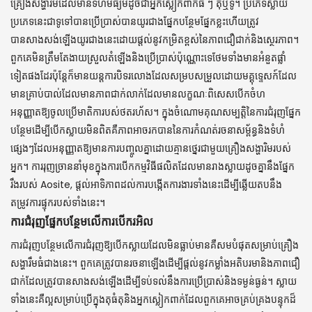
គ្រឿងសង្ហារឹមដែលមានទំហំមធ្យមដូចជាអ្នកស្លៀកពាក់ធំ ៗ តុឬទូ។ ប្រភេទស្លាយ
ប្រភេទនេះជាទូទៅបានប្រើប្រាស់បានយូរជាងផ្នែកបន្ថែមផ្នែកខ្លះហើយត្រូវ
បានសាងសង់ឡើងយូរជាងនេះដោយផ្តល់នូវកម្រិតខ្ពស់នៃភាពជឿជាក់និងស្ថេរភាព។
ពួកគេមិនត្រឹមតែងាយស្រួលតំឡើងនិងប្រើប្រាស់ប៉ុណ្ណោះទេថែមទាំងមានអំនួតផ្លាំ
ទៀតផងដែរប៉ុន្តែក៏មានយន្តការបិទរលោងដែលសម្របសម្រួលដោយមគ្គុទ្ទេសក៍ដែល
មានគ្រាប់បាល់ដែលមានភាពជាក់លាក់ដែលមានលក្ខណៈពិសេសបើកចំហ
អនុញ្ញាតឱ្យចូលប្រើមាតិការបស់ថតរហ័ស។ ក្នុងចំណោមគុណសម្បត្តិនៃការជំរុញផ្នែក
បន្ថែមដើម្បីបើកស្លាយមិនពិតគឺភាពអាចរកបាននៃការកំណត់រចនាសម្ព័ន្ធនិងទំហំ
ផ្សេងៗដែលអនុញ្ញាតឱ្យមានការបញ្ចូលគ្នាដោយគ្មានថ្នេរជាមួយគ្រឿងសង្ហារិមរបស់
អ្នក។ ការរុញច្រាននាំមុខក្នុងការបើកកម្មវិធីផលិតដែលមានរាងស្លាយដូចគ្នានឹងផ្នែក
រឹងរបស់ Aosite, ផ្តល់អាទិភាពដល់ការបង្កើតការងារទាំងនេះដើម្បីឆ្លើយតបនឹង
តម្រូវការផ្ទុករបស់ទាំងនេះ។
ការជំរុញផ្នែកបន្ថែមលើការបើករអិល
ការជំរុញបន្ថែមលើការជំរុញឱ្យបើកស្លាយដែលមិនធ្លាប់មានគឺសមបំផុតសម្រាប់គ្រឿង
សង្ហារឹមធំជាងនេះ។ ពួកគេត្រូវបានរចនាឡើងដើម្បីផ្តល់នូវកម្លាំងអតិបរមានិងភាពជឿ
ជាក់ដែលត្រូវបានសាងសង់ឡើងដើម្បីទប់ទល់នឹងការប្រើប្រាស់និងទម្ងន់ធ្ងន់។ ស្លាយ
ទាំងនេះគឺល្អសម្រាប់ប្រើក្នុងតុធំតុនិងអ្នកស្លៀកពាក់ដែលពួកគេអាចគ្រប់គ្រងបន្ទុកដ៏