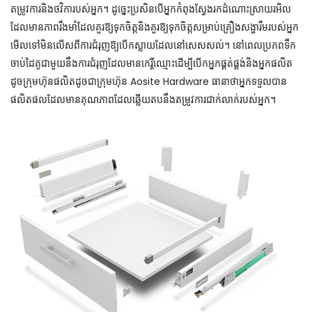
តម្រូវការនិងថវិការបស់អ្នក។ ដូច្នេះប្រសិនបើអ្នកកំពុងស្វែងរកដំណោះស្រាយរអិល
ដែលមានភាពរឹងមាំដែលគួរឱ្យទុកចិត្តនិងគួរឱ្យទុកចិត្តសម្រាប់គ្រឿងសង្ហារឹមរបស់អ្នក
មើលទៅមិនលើសពីការជំរុញឱ្យបើកស្លាយដែលនៅសេសសល់។ នៅពេលប្រភពទឹក
ចាប់ដៃគូជាមួយនឹងការជំរុញដែលមានកេរ្តិ៍ឈ្មោះដើម្បីបើកអ្នកផ្គត់ផ្គង់និងអ្នកផលិត
ដូចក្រុមហ៊ុនផលិតដូចជាក្រុមហ៊ុន Aosite Hardware ធានាថាអ្នកទទួលបាន
ផលិតផលដែលមានគុណភាពដែលឆ្លើយតបនឹងតម្រូវការជាក់លាក់របស់អ្នក។