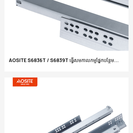
AOSITE S6836T / S6839T ធ្វើសមកាលកម្មផ្នែកបន្ថែម
ពេញលេញដែលធ្វើសមកាលកម្ម Soft Close undermount
sldes (ជាមួយចំណុចទាញ 3D)