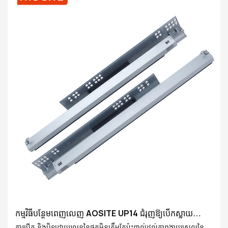
use technology to innovate our lives and open a new
chapter in home storage
កម្មវិធីបន្ថែមពេញលេញ AOSITE UP14 ជំរុញឱ្យបើកស្លាយ
Undermount Drawer (ជាមួយចំណុចទាញ)
ការបើក និងបិទដោយរលូននៃថតមិនត្រឹមតែប៉ះពាល់ដល់ភាពងាយស្រួលនៃការ