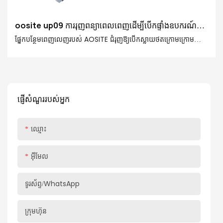
oosite up09 ការរុញពន្យាពេលពេញដើម្បីបើកផ្ទាំងឧបករណ៍
ស្ទាត់ដែលនៅសេសសល់ (ដោយប្រើចំណុចទាញ)
ផ្នែកបន្ថែមពេញលេញរបស់ AOSITE ជំរុញឱ្យបើកស្លាយថតក្រោមក្រោម
ជាមួយនឹងសម្ភារៈដែលមានគុណភាពខ្ពស់ សមត្ថភាពផ្ទុកដ៏រឹងមាំ និងឧបករណ៍
ស្ទុះងើបឡើងវិញដ៏ឆ្លាតវៃ បង្កើតបទពិសោធន៍ថតឯកសាររលូន ងាយស្រួល និង
ប្រើប្រាស់បានយូរសម្រាប់អ្នក។ ថតរូបនេះរអិលក្លាយជាបុរសខាងស្តាំរបស់អ្នក
សម្រាប់ការផ្ទុកនៅផ្ទះនិងជួយឱ្យជីវិតរបស់អ្នកប្រសើរឡើងរបស់អ្នក
ផ្ញើសំណួររបស់អ្នក
ឈ្មោះ
អ៊ីមែល
ទូរស័ព្ទ/whatsApp
ក្រុមហ៊ុន