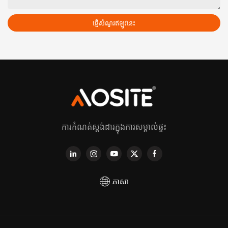
ផ្ញើសំណួរឥឡូវនេះ
ការកំណត់ស្តង់ដារក្នុងការសម្គាល់ផ្ទះ
ភាសា