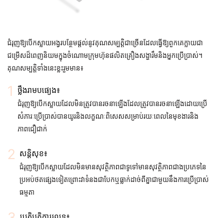
ជំរុញឱ្យបើកស្លាយអង្វរបន្ថែមផ្តល់នូវគុណសម្បត្តិជាច្រើនដែលធ្វើឱ្យពួកគេក្លាយជា
ជម្រើសដ៏ពេញនិយមក្នុងចំណោមក្រុមហ៊ុនផលិតគ្រឿងសង្ហារឹមនិងអ្នកប្រើប្រាស់។
គុណសម្បត្តិទាំងនេះខ្លះរួមមាន៖
ថ្លឹងរាមបផ្យេង៖
ជំរុញឱ្យបើកស្លាយដែលមិនត្រូវបានរចនាឡើងដែលត្រូវបានរចនាឡើងដោយប្រើ
សំភារៈប្រើប្រាស់បានយូរនិងលក្ខណៈពិសេសសម្រាប់រយៈពេលនៃមុខងារនិង
ភាពជឿជាក់
សន្ដិសុខ៖
ជំរុញឱ្យបើកស្លាយដែលមិនមានសុវត្ថិភាពជាទូទៅមានសុវត្ថិភាពជាងប្រភេទនៃ
ប្រអប់ថតផ្សេងទៀតព្រោះវាទំនងជាបែកឬធ្លាក់ដាច់ពីគ្នាជាមួយនឹងការប្រើប្រាស់
ធម្មតា
ប្រតិបត្តិការរលូន៖