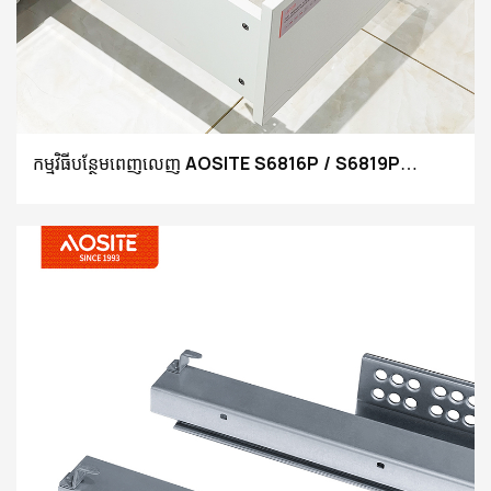
កម្មវិធីបន្ថែមពេញលេញ AOSITE S6816P / S6819P
ជំរុញឱ្យបើកស្លាយ Undermount Drawer