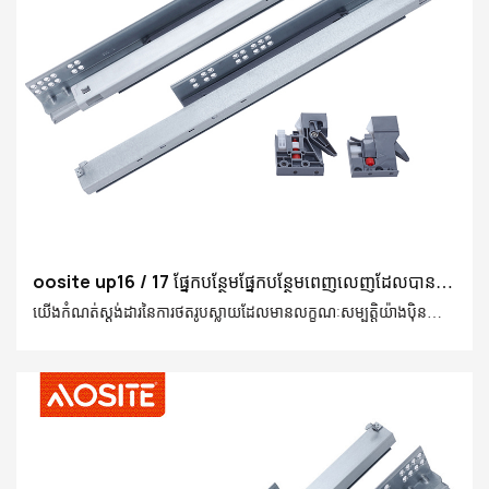
oosite up16 / 17 ផ្នែកបន្ថែមផ្នែកបន្ថែមពេញលេញដែលបាន
ធ្វើសមកាលកម្មស្លាយស្លាយ (ជាមួយចំណុចទាញ)
យើងកំណត់ស្តង់ដារនៃការថតរូបស្លាយដែលមានលក្ខណៈសម្បត្តិយ៉ាងប៉ិន
ប្រសប់បង្កើតវាដោយយកចិត្តទុកដាក់នូវបច្ចេកវិទ្យាដែលមានគុណភាពខ្ពស់
ដែលបានជ្រើសរើសយ៉ាងប្រុងប្រយ័ត្នដើម្បីនាំមកជូនអ្នកនូវបទពិសោធន៍រលូន
ដែលមិនធ្លាប់មានពីមុនមក។ យើងប្រើព័ត៌មានលម្អិតដើម្បីកែលម្អគុណភាព
និងបើកយុគសម័យថ្មីនៃការផ្ទុករបស់ Smart Set សម្រាប់អ្នក