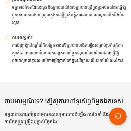
មគ្គុទេសក៍ថតដែលរលូននិងគ្រាប់បាល់ដែលត្រូវបានប្រើក្នុងប្រអប់ថតដែកធ្វើឱ្យ
ពួកគេមានភាពងាយស្រួលក្នុងការធ្វើប្រតិបត្តិការដោយមានយន្តការបើកនិងបិទ
រលូន
ការរត់ស្ងាត់៖
ការជំរុញឱ្យបើកផ្ទាំងរំកិលផ្នែកខាងលើត្រូវបានបង្កើតឡើងសម្រាប់ប្រតិបត្តិការ
ស្ងាត់ដោយធានាថាមិនមានការលូតលាស់ឬការចុចសំលេងរំខានដែលធ្វើឱ្យ
ពួកគេល្អឥតខ្ចោះសម្រាប់ការប្រើប្រាស់នៅក្នុងបរិស្ថានរសើបរបស់សំលេងរំខាន
ចាប់អារម្មណ៍ទេ? ស្នើសុំការហៅទូរស័ព្ទពីអ្នកឯកទេស
ទទួលបានការគាំទ្របច្ចេកទេសសម្រាប់ការដំឡើង ការថែទាំ និង
ការកែតម្រូវគ្រឿងបន្លាស់ផ្នែករឹង។