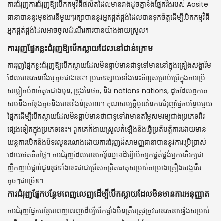
ការជំរុញការជំរុញឱ្យបើកកម្មវិធីផលិតដែលមានរាងដូចគ្នានឹងផ្នែករឹងរបស់ Aosite
ធានាបាននូវមុខងារនីមួយៗរក្សាបាននូវអ្នកផ្គត់ផ្គង់ដែលបានទុកចិត្តដើម្បីបើកកម្មវិធី
អ្នកផ្គត់ផ្គង់ដែលអាចចូលដំណើរការបានយ៉ាងងាយស្រួល។
ការរុញផ្នែកខ្លះជំរុញឱ្យបើកស្លាយដែលនៅជាន់ក្រោម
ការរុញផ្នែកខ្លះជំរុញឱ្យបើកស្លាយដែលមិនធ្លាប់មានជាទូទៅមាននៅក្នុងគ្រឿងសង្ហារិម
ដែលមានរចនារឹងឬតូចជាងនេះ។ ប្រភេទស្លាយទាំងនេះគឺល្អសម្រាប់ប្រើក្នុងការប្រើ
សម្លៀកបំពាក់តូចជាងមុន, ទ្រូងនៃថត, និង nations nations, ដូចដែលពួកគេ
សមនឹងកន្លែងតូចនិងមានទំងន់ស្រាល។ គុណសម្បត្តិមួយនៃការជំរុញផ្នែកបន្ថែមមួយ
ផ្នែកដើម្បីបើកស្លាយដែលមិនធ្លាប់មានថាជាទូទៅវាមានតម្លៃសមរម្យជាងប្រភេទពីរ
ផ្សេងទៀតក្នុងប្រភេទនេះ។ ពួកគេក៏ងាយស្រួលតំឡើងនិងធ្វើប្រតិបត្តិការដោយមាន
យន្តការបើកនិងបិទរលូនរលោងដោយការជំរុញដ៏សាមញ្ញធានាបាននូវការប្រើប្រាស់
ដោយឥតគិតថ្លៃ។ ការជំរុញដែលមានកេរ្តិ៍ឈ្មោះដើម្បីបើកអ្នកផ្គត់ផ្គង់អ្នកអភិរក្សជា
ញឹកញាប់ផ្តល់ជូននូវទាំងនេះជាជម្រើសកម្រិតធាតុសម្រាប់គម្រោងគ្រឿងសង្ហារឹម
តូចៗជាច្រើន។
ការជំរុញផ្នែកបន្ថែមពេញលេញដើម្បីបើកស្លាយដែលមិនមានការអនុញ្ញាត
ការជំរុញផ្នែកបន្ថែមពេញលេញដើម្បីបើកផ្ទាំងមិនត្រឹមត្រូវត្រូវបានរចនាឡើងសម្រាប់