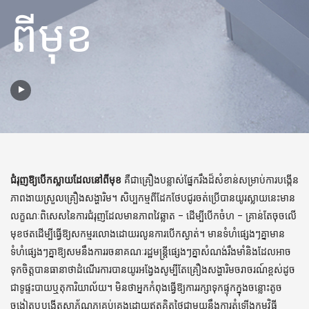
ពីមុខ
ជំរុញឱ្យបើកស្លាយដែលនៅពីមុខ
គឺជាគ្រឿងបន្លាស់ផ្នែករឹងដ៏សំខាន់សម្រាប់ការបង្កើន
ភាពងាយស្រួលគ្រឿងសង្ហារិម។ សិប្បកម្មពីដែកថែបជូរចត់ប្រើបានយូរស្លាយនេះមាន
លក្ខណៈពិសេសនៃការជំរុញដែលមានភាពវៃឆ្លាត - ដើម្បីបើកចំហ - គ្រាន់តែចុចលើ
មុខថតដើម្បីធ្វើឱ្យសកម្មរលោងដោយរលូនការបើកស្ងាត់។ មានទំហំផ្សេងៗគ្នាមាន
ទំហំផ្សេងៗគ្នាឱ្យសមនឹងការរចនាគណៈរដ្ឋមន្ត្រីផ្សេងៗគ្នាសំណង់រឹងមាំនិងដែលអាច
ទុកចិត្តបានធានាថាដំណើរការបានយូរអង្វែងសូម្បីតែគ្រឿងសង្ហារិមចរាចរណ៍ខ្ពស់ដូច
ជាទូផ្ទះបាយឬតុការិយាល័យ។ មិនថាអ្នកកំពុងធ្វើឱ្យការរក្សាទុកផ្ទុកក្នុងចន្លោះតូច
ចង្អៀតឬបង្កើតសាភ័ណភ្ពគ្រប់គ្រងដោយឥតគិតថ្លៃជាមួយនឹងការតំឡើងកម្មវិធី