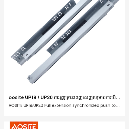
oosite UP19 / UP20 ការរុញច្រានពេញលេញសម្រាប់ការបើក
ការថតរូបនៅជាន់ក្រោម (ដោយប្រើចំណុចទាញ)
AOSITE UP19/UP20 Full extension synchronized push to
open undermount drawer slide, with its high-quality
materials, innovative design and convenient functions,
creates the ultimate drawer experience for you. Let's