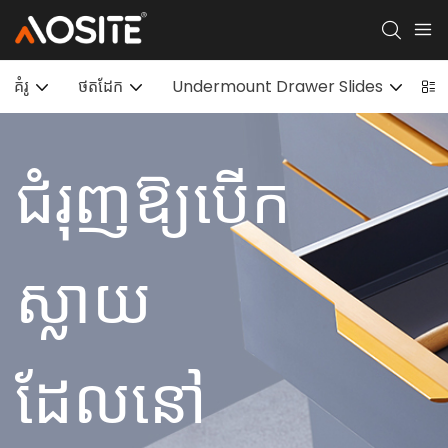
គំរូ
ថតដែក
Undermount Drawer Slides
ស្ល
ជំរុញឱ្យបើក
ស្លាយ
ដែលនៅ