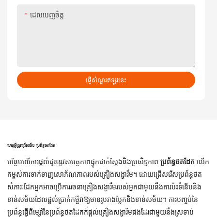
ដេលបេញចិត្ដ
ផ្ញើសំណួរឥឡូវនេះ
ហេតុអ្វីត្រូវជ្រើសរើស
ប្រព័ន្ធថតដែក
បន្ថែមលើការផ្តល់ជូននូវសមត្ថភាពផ្ទុកជាក់ស្តែងនិងប្រសិទ្ធភាព
ប្រព័ន្ធថតដែក
លើក
កម្ពស់ការទាក់ទាញសោភ័ណភាពរបស់គ្រឿងសង្ហារឹម។ ដោយជ្រើសរើសប្រព័ន្ធថត
សំភារៈដែកអ្នកអាចប្រើការរចនាគ្រឿងសង្ហារឹមរបស់អ្នកជាមួយនឹងការប៉ះទំនើបនិង
ទាន់សម័យដែលផ្តល់ប្រាក់កម្ចីវាឱ្យមានរូបរាងប្លែកនិងទាន់សម័យ។ ការបញ្ចប់នៃ
ប្រព័ន្ធធ្វើពីម្សៅនៃប្រព័ន្ធថតដែកក៏ផ្តល់គ្រឿងសង្ហារិមផងដែរជាមួយនឹងស្រទាប់