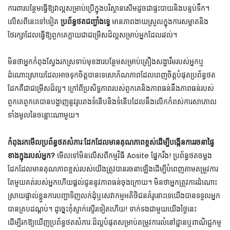
ការពារបន្ថែមធ្វើឱ្យវាល្អសម្រាប់ប្រើក្នុងបរិស្ថានសើមដូចជាផ្ទះបាយនិងបន្ទប់ទឹក។
លើសពីនេះទៅទៀត
ប្រព័ន្ធថតជញ្ជាំងទ្វេ
មានភាពងាយស្រួលក្នុងការសម្អាតនិង
ថែរក្សាដែលធ្វើឱ្យពួកគេក្លាយជាជម្រើសដ៏ល្អសម្រាប់អ្នកដែលរវល់។
មិនថាអ្នកកំពុងស្វែងរកស្រទាប់មុខងារបន្ថែមសម្រាប់គ្រឿងសង្ហារឹមរបស់អ្នកឬ
ដំណោះស្រាយដែលអាចទុកចិត្តបានទេសោភ័ណភាពដែលពេញចិត្តបំផុតប្រព័ន្ធថត
ដែកគឺជាជម្រើសដ៏ល្អ។ ក្រៅពីប្រសិទ្ធភាពរបស់ពួកគេនិងភាពធន់នឹងភាពធន់របស់
ពួកគេពួកគេបានបង្ហាញនូវរូបរាងទំនើបនិងទំនើបដែលនឹងលើកកំពស់ការសាភោល
ទាំងមូលនៃចន្លោះណាមួយ។
កំពុងរកមើលប្រព័ន្ធថតសំភារៈដែកដែលមានគុណភាពខ្ពស់ដើម្បីបង្កើនការរចនាផ្ទៃ
ខាងក្នុងរបស់អ្នក?
មើលទៅមិនលើសពីកម្មវិធី Aosite ផ្នែករឹង! ប្រព័ន្ធថតចម្លង
ដែកដែលមានគុណភាពខ្ពស់របស់យើងត្រូវបានរចនាឡើងដើម្បីបំពេញតាមតម្រូវការ
តែមួយគត់របស់អ្នកហើយផ្តល់ជូននូវភាពធន់ចុងក្រោយ។ មិនថាអ្នកត្រូវការដំណោះ
ស្រាយផ្ទាល់ខ្លួនការបញ្ជាទិញលក់ដុំឬសេវាកម្មអតិថិជនគំរូនោះទេយើងបានទទួលអ្នក
បានគ្របដណ្តប់។ ដូច្នេះកុំស្ទាក់ស្ទើរទៀតហើយ! ទាក់ទងជាមួយយើងថ្ងៃនេះ
ដើម្បីរកឱ្យឃើញប្រព័ន្ធថតសំភារៈដ៏ល្អបំផុតសម្រាប់តម្រូវការលំនៅដ្ឋានឬពាណិជ្ជកម្ម