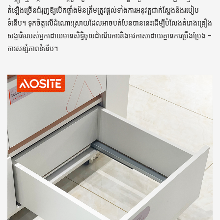
តំឡើងច្រើនជំរុញឱ្យបើកផ្ទាំងមិនត្រឹមត្រូវផ្តល់ទាំងការអនុវត្តជាក់ស្តែងនិងរបៀប
ទំនើប។ ទុកចិត្តលើដំណោះស្រាយដែលអាចបត់បែនបាននេះដើម្បីបំលែងគំរោងគ្រឿង
សង្ហារិមរបស់អ្នកដោយមានសិទ្ធិចូលដំណើរការនិងអវកាសដោយគ្មានការប្រឹងប្រែង -
ការសន្សំភាពទំនើប។