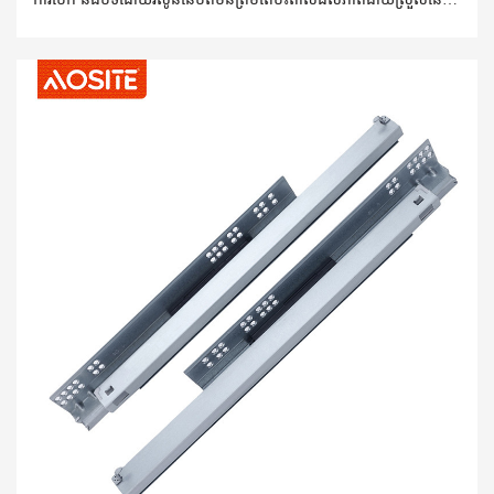
ប្រើប្រាស់ប្រចាំថ្ងៃប៉ុណ្ណោះទេ ប៉ុន្តែថែមទាំងទាក់ទងនឹងគុណភាពទាំងមូលនៃផ្ទះ
ផងដែរ។ ការជំរុញផ្នែកបន្ថែមពេញលេញរបស់ AOSITE ដើម្បីបើកស្លាយថត
ក្រោមក្រោម ជាមួយនឹងដំណើរការដ៏ល្អឥតខ្ចោះ និងការរចនាប្រកបដោយការ
គិត បានក្លាយជាជម្រើសដ៏ល្អបំផុតសម្រាប់អ្នកប្រើប្រាស់ជាច្រើនក្នុងការ
កែលម្អបទពិសោធន៍នៃការផ្ទុកក្នុងផ្ទះរបស់ពួកគេ។