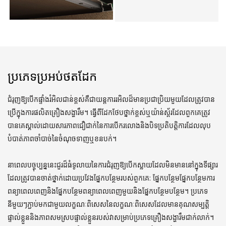
ប្រភេទប្រអប់ថតដែក
ជំរុញឱ្យបើកផ្ទាំងរំអិលជាន់ខ្ពស់គឺជាយន្តការរអិលដ៏មានប្រជាប្រិយមួយដែលត្រូវបាន
ប្រើក្នុងការផលិតគ្រឿងសង្ហារឹម។ ធ្វើពីដែកថែបថ្នាក់ខ្ពស់ឬយ៉ាន់ស្ព័រដែលពួកគេត្រូវ
បានគេស្គាល់ដោយសារភាពជឿជាក់នៃការបើករលោងនិងបិទប្រតិបត្តិការដែលលុប
បំបាត់ភាពចាំបាច់នៃចំណុចទាញឬខនបក់។
នាពេលបច្ចុប្បន្ននេះជួរដ៏ធំទូលាយនៃការជំរុញឱ្យបើកស្លាយដែលមិនមាននៅក្នុងទីផ្សារ
ដែលត្រូវបានចាត់ថ្នាក់ដោយប្រវែងផ្នែកបន្ថែមរបស់ពួកគេ: ផ្នែកបន្ថែមផ្នែកបន្ថែមការ
ពន្យាពេលពេញនិងផ្នែកបន្ថែមពន្យាពេលពេញមួយនិងផ្នែកបន្ថែមបន្ថែម។ ប្រភេទ
នីមួយៗភ្ជាប់មកជាមួយលក្ខណៈពិសេសនៃលក្ខណៈពិសេសដែលមានគុណសម្បត្តិ
ផ្ទាល់ខ្លួននិងភាពសមស្របផ្ទាល់ខ្លួនរបស់វាសម្រាប់ប្រភេទគ្រឿងសង្ហារឹមជាក់លាក់។