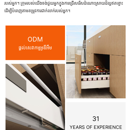
របស់អ្នក។ ក្រុមរបស់យើងចង់ជួយអ្នកក្នុងការជ្រើសរើសដំណោះស្រាយដ៏ល្អឥតខ្ចោះ
ដើម្បីបំពេញតាមតម្រូវការជាក់លាក់របស់អ្នក។
ODM
ផ្តល់សេវាកម្មអូឌីអឹម
31
YEARS OF EXPERIENCE