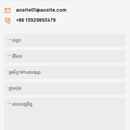
aosite01@aosite.com
+86 13929893479
ឈ្មោះ
អ៊ីមែល
ទូរស័ព្ទ/whatsApp
ក្រុមហ៊ុន
ដេលបេញចិត្ដ