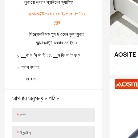
স্টেইনলেস স্টীল কবজা
বিলাসবহুল ড্রয়ার বক্স (গোল বার)
লুকানো ড্রয়ার স্লাইডের ড্যাম্পিং
বিশেষ কোণ কবজা
বিলাসবহুল ড্রয়ার বক্স (স্কয়ার বার)
আন্ডারমাউন্ট ড্রয়ার স্লাইডগুলি চাপ দিয়ে
খুলুন
3D নরম বন্ধ কবজা
স্লিম ড্রয়ার বক্স (পুশ ওপেন ও সফট-
সিঙ্ক্রোনাইজড পুশ টু ওপেন কুশনযুক্ত
ক্লোজিং)
অ্যালুমিনিয়াম দরজা কবজা
আন্ডারমাউন্ট ড্রয়ার স্লাইডার
AOSITE 
▁বা ল সি না রি ং ▁স্ কি লা ই ড স
এক্সটেনশন পু
সাধারণ ড্রয়ার স্লাইড
গ্যাস বসন্ত
স্লাইড
নরম বন্ধ ড্রয়ার স্লাইড
ভাঁজ করা দরজার সাপোর্ট
▁নি র্ ল
ড্রয়ার স্লাইড খুলতে চাপুন
সফট আপ গ্যাস স্প্রিং
আপনার অনুসন্ধান পাঠান
সফট ডাউন গ্যাস স্প্রিং
অ্যালুমিনিয়াম ফ্রেমের দরজার জন্য গ্যাস
নাম
স্প্রিং
ইমেইল