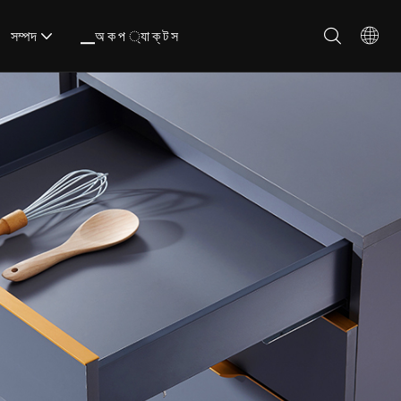
সম্পদ
▁অ ক প ্যা ক্ ট স