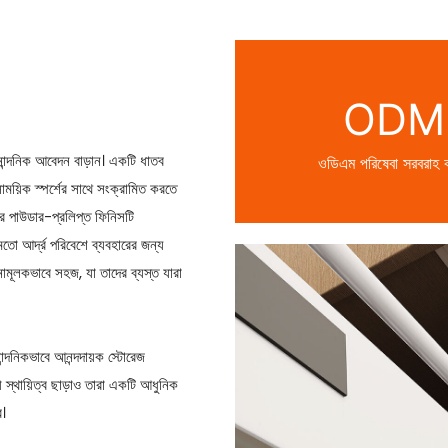
ODM
ান্দনিক আবেদন বাড়ান। একটি ধাতব
ওডিএম পরিষেবা সরবরাহ 
ময়িক স্পর্শের সাথে সংক্রামিত করতে
মের পাউডার-প্রলিপ্ত ফিনিসটি
তো আর্দ্র পরিবেশে ব্যবহারের জন্য
নামূলকভাবে সহজ, যা তাদের ব্যস্ত যারা
্দনিকভাবে আনন্দদায়ক স্টোরেজ
য়ী স্থায়িত্ব ছাড়াও তারা একটি আধুনিক
ে।