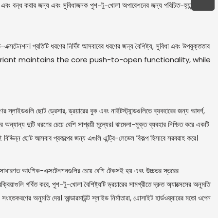
খোলার এবং বন্ধ করার জন্য এবং সুবিধাজনক পুশ-টু-খোলা অপারেশনের জন্য পরিচিত-হ্যান্ডলগুলি
-এক্সটেনশন। প্রতিটি ধরণের নির্দিষ্ট আসবাবের ধরণের জন্য বৈশিষ্ট্য, সুবিধা এবং উপযুক্ততার
riant maintains the core push-to-open functionality, while
্রেসার, ড্রয়ারের বুক এবং নাইটস্ট্যান্ডগুলিতে ব্যবহারের জন্য আদর্শ,
যান্য দুটি ধরণের চেয়ে বেশি সাশ্রয়ী মূল্যের। ঝামেলা-মুক্ত ব্যবহার নিশ্চিত করে একটি
 বিভিন্ন ছোট আসবাব প্রকল্পের জন্য এগুলি এন্ট্রি-লেভেল বিকল্প হিসাবে সরবরাহ করে।
লি সাধারণত আংশিক-এক্সটেনশনগুলির চেয়ে বেশি টেকসই হয় এবং উচ্চতর স্তরের
াগুলি গর্বিত করে, পুশ-টু-খোলা বৈশিষ্ট্যটি ড্রয়ারের সামগ্রীতে দ্রুত অ্যাক্সেসের অনুমতি
 সংহতকরণের অনুমতি দেয়। আন্ডারমাউন্ট স্লাইড নির্মাতারা, এোসাইট হার্ডওয়্যারের মতো ওপেন