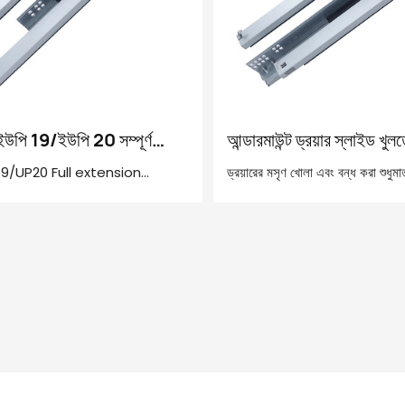
পি 19/ইউপি 20 সম্পূর্ণ
আন্ডারমাউন্ট ড্রয়ার স্লাইড 
িঙ্ক্রোনাইজড পুশ আন্ডারমাউন্ট
UP14 সম্পূর্ণ এক্সটেনশন পুশ কর
9/UP20 Full extension
ড্রয়ারের মসৃণ খোলা এবং বন্ধ করা শুধুমাত্
ইডগুলি খুলতে (হ্যান্ডেল সহ)
সহ)
zed push to open
ব্যবহারের সুবিধাকেই প্রভাবিত করে না, তব
 drawer slide, with its
মানের সাথেও সম্পর্কযুক্ত। দুর্দান্ত পারফরম
ty materials, innovative
চিন্তাশীল নকশা সহ আন্ডারমাউন্ট ড্রয়ার
 convenient functions,
জন্য আইসাইট সম্পূর্ণ এক্সটেনশন পুশ অ
he ultimate drawer
তাদের বাড়ির স্টোরেজ অভিজ্ঞতা উন্নত কর
 for you. Let's use
হয়ে দাঁড়িয়েছে
 to innovate our lives and
w chapter in home storage