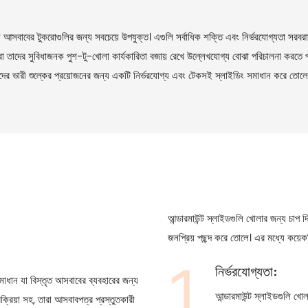
 আসবাবের টুকরোগুলির জন্য সবচেয়ে উপযুক্ত। এগুলি সর্বাধিক শক্তি এবং নির্ভরযোগ্যতা সরবর
রা তাদের সুবিধাজনক পুশ-টু-খোলা কার্যকারিতা বজায় রেখে উল্লেখযোগ্য বোঝা পরিচালনা করতে পার
 তাদের ভারী শুল্কের প্রয়োজনের জন্য একটি নির্ভরযোগ্য এবং টেকসই স্লাইডিং সমাধান করে তোলে
আন্ডারমাউন্ট স্লাইডগুলি খোলার জন্য চাপ 
জনপ্রিয় পছন্দ করে তোলে। এর মধ্যে কয়েকটি
নির্ভরযোগ্যতা:
সমাধান যা বিস্তৃত আসবাবের ব্যবহারের জন্য
আন্ডারমাউন্ট স্লাইডগুলি খ
রিয়া সহ, তারা আসবাবপত্র প্রস্তুতকারী