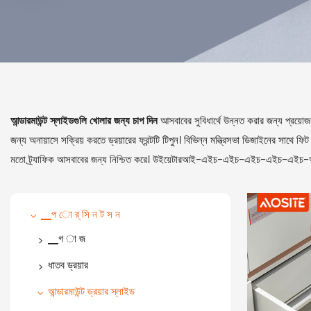
আন্ডারমাউন্ট স্লাইডগুলি খোলার জন্য চাপ দিন
আসবাবের সুবিধার্থে উন্নত করার জন্য প্রয়োজ
জন্য অনায়াসে সক্রিয় করতে ড্রয়ারের ফ্রন্টটি টিপুন। বিভিন্ন মন্ত্রিসভা ডিজাইনের সাথে ফ
মতো ট্র্যাফিক আসবাবের জন্য নিশ্চিত করে। উইয়েটারআই-এইচ-এইচ-এইচ-এইচ-এ
▁প ো র্ সি ন ট স ন
▁গ া জ
ওয়ান ওয়ে কবজা
ধাতব ড্রয়ার
টু ওয়ে কবজা
পাতলা ড্রয়ার বক্স
আন্ডারমাউন্ট ড্রয়ার স্লাইড