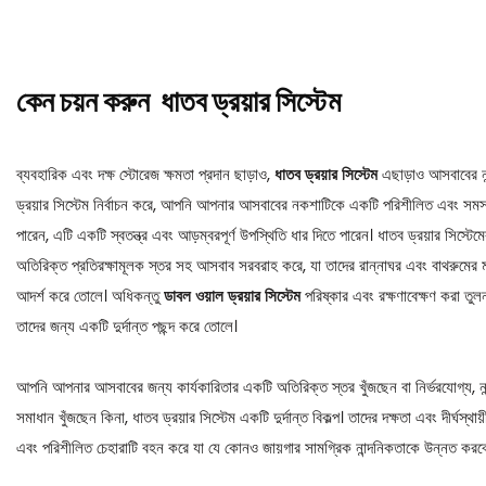
কেন চয়ন করুন
ধাতব ড্রয়ার সিস্টেম
ব্যবহারিক এবং দক্ষ স্টোরেজ ক্ষমতা প্রদান ছাড়াও,
ধাতব ড্রয়ার সিস্টেম
এছাড়াও আসবাবের ন
ড্রয়ার সিস্টেম নির্বাচন করে, আপনি আপনার আসবাবের নকশাটিকে একটি পরিশীলিত এবং সমসা
পারেন, এটি একটি স্বতন্ত্র এবং আড়ম্বরপূর্ণ উপস্থিতি ধার দিতে পারেন। ধাতব ড্রয়ার সিস্টে
অতিরিক্ত প্রতিরক্ষামূলক স্তর সহ আসবাব সরবরাহ করে, যা তাদের রান্নাঘর এবং বাথরুমের ম
আদর্শ করে তোলে। অধিকন্তু
ডাবল ওয়াল ড্রয়ার সিস্টেম
পরিষ্কার এবং রক্ষণাবেক্ষণ করা তুল
তাদের জন্য একটি দুর্দান্ত পছন্দ করে তোলে।
আপনি আপনার আসবাবের জন্য কার্যকারিতার একটি অতিরিক্ত স্তর খুঁজছেন বা নির্ভরযোগ্য, নান
সমাধান খুঁজছেন কিনা, ধাতব ড্রয়ার সিস্টেম একটি দুর্দান্ত বিকল্প। তাদের দক্ষতা এবং দীর্ঘস্থা
এবং পরিশীলিত চেহারাটি বহন করে যা যে কোনও জায়গার সামগ্রিক নান্দনিকতাকে উন্নত করব