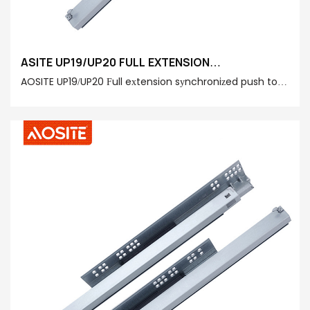
ASITE UP19/UP20 FULL EXTENSION
SYNCHRONIZINIZ PUSH OPEN UNDERMOUNT 서랍
AOSITE UP19/UP20 Full extension synchronized push to
슬라이드 (핸들 포함)
open undermount drawer slide, with its high-quality
materials, innovative design and convenient functions,
creates the ultimate drawer experience for you. Let's
use technology to innovate our lives and open a new
chapter in home storage