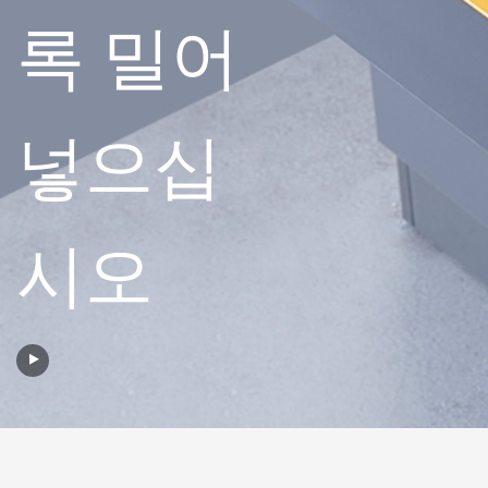
록 밀어
넣으십
시오