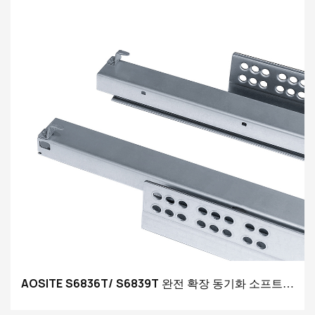
AOSITE S6836T/ S6839T 완전 확장 동기화 소프트
클로징 언더마운트 서랍 슬라이드(3D 핸들 포함)