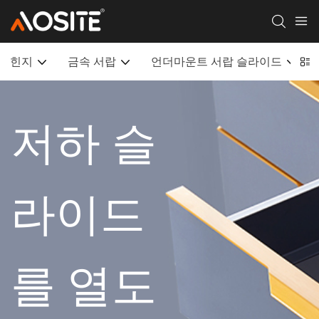
힌지
금속 서랍
언더마운트 서랍 슬라이드
저하 슬
라이드
를 열도