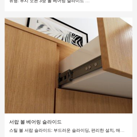
유형: 푸시 오픈 3중 볼 베어링 슬라이드
적재 능력: 45kgs
옵션 크기: 250mm-600mm
설치 간격: 12.7±0.2mm
파이프 마감: 아연 도금/ 전기영동 흑색
자료: 강화된 냉각 압연된 강철판
서랍 볼 베어링 슬라이드
스틸 볼 서랍 슬라이드: 부드러운 슬라이딩, 편리한 설치, 매우