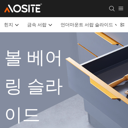
힌지
금속 서랍
언더마운트 서랍 슬라이드
볼 베어
링 슬라
이드