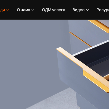
оди
О нама
ОДМ услуга
Видео
Ресур