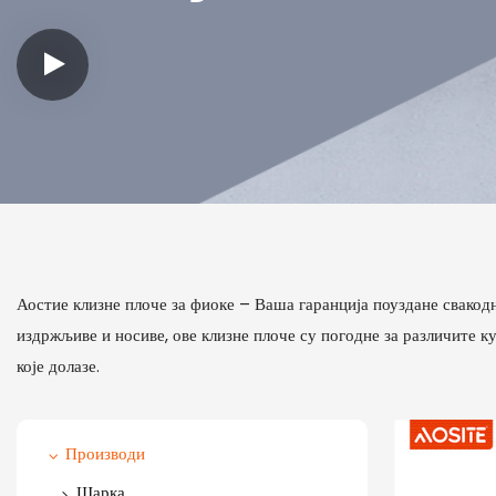
Аостие клизне плоче за фиоке – Ваша гаранција поуздане свакодн
издржљиве и носиве, ове клизне плоче су погодне за различите ку
које долазе.
Производи
Шарка