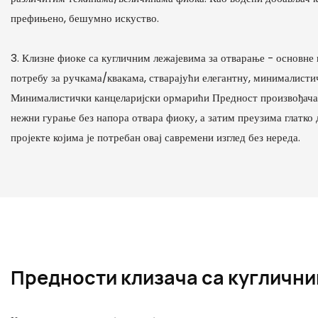
префињено, бешумно искуство.
3. Клизне фиоке са кугличним лежајевима за отварање - основн
потребу за ручкама/квакама, стварајући елегантну, минималисти
Минималистички канцеларијски ормарићи Предност произвођача/
нежни гурање без напора отвара фиоку, а затим преузима глатко 
пројекте којима је потребан овај савремени изглед без нереда.
Предности клизача са кугличн