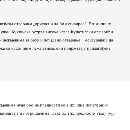
анизмом отварања „притисни да би активирао“. Елиминишу
 ручки: Кухињска острва високе класе Купатилски ормарићи
лежајевима за брзо и поуздано отварање - осигуравају да
ока са кугличним лежајевима, они подржавају прилагођене
жајевима нуде бројне предности које их чине популарним
амештаја и потрошачима. Неке од тих предности укључују: