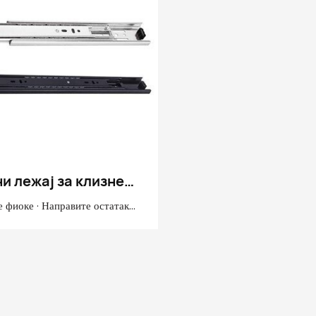
длично смањење буке и
Завршна обрада цеви: поцинк
трајности, савршено решавају
електрофореза црна
еме! Одаберите аосите хардвер
Материјал: Ојачани хладно в
ХЕ ТХЕ ТХЕ ТХЕ ТХЕ ТХЕ
челични лим
 БОАРСИНГ ЛОАДСЕ ЗА
НОСТ ЛОАДЕ!
и лежај за клизне
 фиоке · Направите остатак
иоку тако што ћете
и предњу и задњу страну за
е. Више волим рупе за џепове,
користити и ексере и лепак или
конструкционе завртње