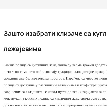
пречника ~2
стране фиок
Обично кори
Зашто изабрати клизаче са куг
лежајевима
Клизне полице са кугличним лежајевима су веома тражен додатак
познат по томе што побољшавају традиционалне дизајне ормари
складиштење без жртвовања простора. Израђене од чврстог поцин
полице су доступне у различитим величинама и конфигурацијама
савршених за складиштење испод пулта до већих варијанти за по
конструкција клизних полица са кугличним лежајевима осигурава
док њихово глатко клизање – покретано прецизним кугличним ле