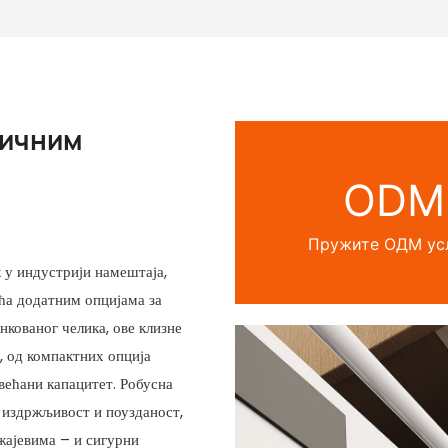
". · Причврстите дно за бочне
е, предњу и задњу страну.
стим 1/4"...
личним
ODM
Пружите ОДМ ус
 у индустрији намештаја,
ћа додатним опцијама за
кованог челика, ове клизне
, од компактних опција
већани капацитет. Робусна
 издржљивост и поузданост,
жајевима – и сигурни