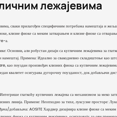
гличним лежајевима
овима, сваки прилагођен специфичним потребама намештаја и жељам
иоке, клизне фиоке са меким затварањем и клизне фиоке са отвара
re-а.
ке: Основни, али робустан дизајн са кугличним лежајевима за глат
 намештај. Примена: Идеално за свакодневно складиштење као што 
e, као поуздан произвођач клизних фиока са кугличним лежајевима
едан квалитет осигурава дугорочну поузданост, док добављачи дист
: Интегрише глаткоћу кугличних лежајева са механизмом за меко 
изних линија. Примене: Неопходно за тихе, луксузне просторе: Лу
ђача/добављача: AOSITE Хардвер дизајнира клизне фиоке са меким
изних фиока са кугличним лежајевима, осигуравају да ови премиум