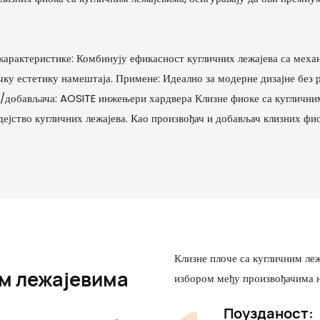
е карактеристике: Комбинују ефикасност кугличних лежајева са мех
чку естетику намештаја. Примене: Идеално за модерне дизајне без
добављача: AOSITE инжењери хардвера Клизне фиоке са кугличним 
дејство кугличних лежајева. Као произвођач и добављач клизних фи
Клизне плоче са кугличним ле
им лежајевима
избором међу произвођачима н
Поузданост: