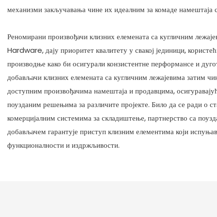
механизми закључавања чине их идеалним за комаде намештаја 
Реномирани произвођачи клизних елемената са кугличним лежаје
Hardware, дају приоритет квалитету у свакој јединици, користе
производње како би осигурали конзистентне перформансе и дуго
добављачи клизних елемената са кугличним лежајевима затим чи
доступним произвођачима намештаја и продавцима, осигуравају
поузданим решењима за различите пројекте. Било да се ради о 
комерцијалним системима за складиштење, партнерство са поуз
добављачем гарантује приступ клизним елементима који испуњав
функционалности и издржљивости.