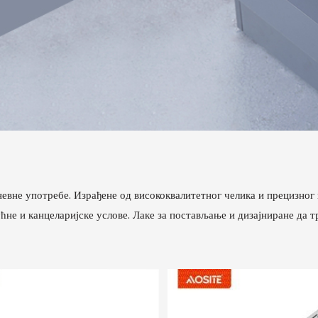
евне употребе. Израђене од висококвалитетног челика и прецизног 
ћне и канцеларијске услове. Лаке за постављање и дизајниране да т