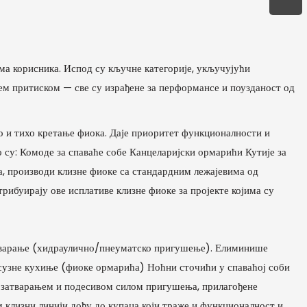
а корисника. Испод су кључне категорије, укључујући
њем притиском — све су израђене за перформансе и поузданост од
ко и тихо кретање фиока. Даје приоритет функционалности и
су: Комоде за спаваће собе Канцеларијски ормарићи Кутије за
, производи клизне фиоке са стандардним лежајевима од
рибуирају ове исплативе клизне фиоке за пројекте којима су
затварање (хидраулично/пнеуматско пригушење). Елиминише
ксузне кухиње (фиоке ормарића) Ноћни сточићи у спаваћој соби
 затварањем и подесивом силом пригушења, прилагођене
 клизни линији дођу до купаца који траже и функционалност и