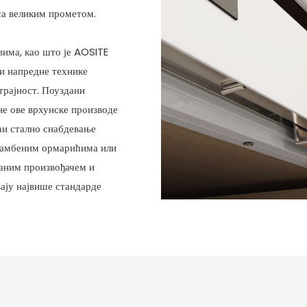
са великим прометом.
вима, као што је AOSITE
ћи напредне технике
трајност. Поуздани
не ове врхунске производе
ћи стално снабдевање
стамбеним ормарићима или
даним произвођачем и
ају највише стандарде