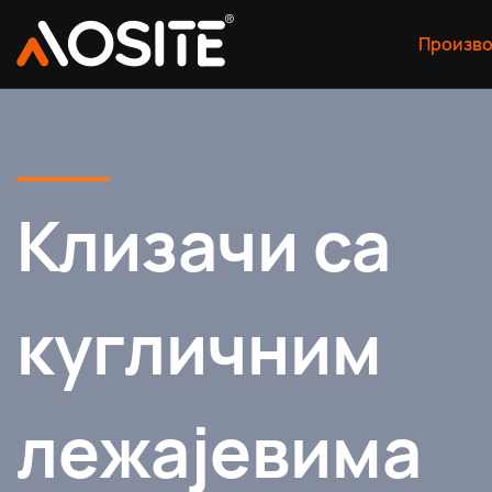
Произв
Клизачи са
кугличним
лежајевима