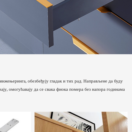
инжењеринга, обезбеђују гладак и тих рад. Направљене да буду
рају, омогућавају да се свака фиока помера без напора годинама