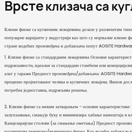
Врсте
клизача са ку
Клизне фиоке са кугличним лежајевима долазе у различитим тип
популарне варијанте у индустрији као што су нормалне клизне ф
стране водећих произвођача и добављача попут AOSITE Hardwa
1. Клизне фиоке са стандардним лежајевима Основне карактеристи
издржљивости, идеалан за стандардни стамбени или комерцијални
алат у гаражи Предност произвођача/добављача: AOSITE Hardwar
прецизно пројектованог челика и кугличних лежајева. Њихов досл
потребна једноставна, издржљива решења.
2. Клизне фиоке са меким затварањем - основне карактеристике
залупљивање, смањује буку и минимизира хабање намештаја и кл
Канцеларијски столови (за смањење ометања) Предност произво
различитим тежинама/величинама фиока. Као водећи добављач кл